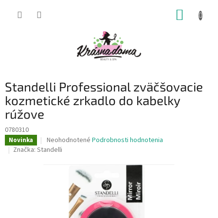
Prejsť
NÁKUP
na
obsah
KOŠÍK
Standelli Professional zväčšovacie
kozmetické zrkadlo do kabelky
rúžove
0780310
Priemerné
Neohodnotené
Podrobnosti hodnotenia
Novinka
hodnotenie
Značka:
Standelli
produktu
je
0,0
z
5
hviezdičiek.