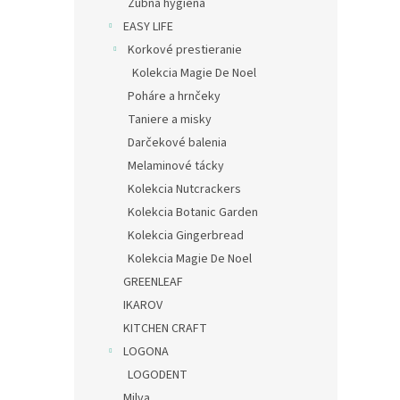
Zubná hygiena
EASY LIFE
Korkové prestieranie
Kolekcia Magie De Noel
Poháre a hrnčeky
Taniere a misky
Darčekové balenia
Melaminové tácky
Kolekcia Nutcrackers
Kolekcia Botanic Garden
Kolekcia Gingerbread
Kolekcia Magie De Noel
GREENLEAF
IKAROV
KITCHEN CRAFT
LOGONA
LOGODENT
Milva