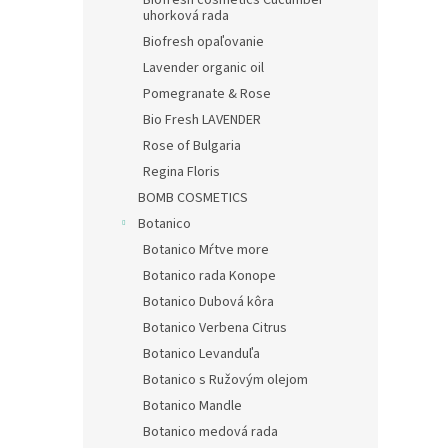
Biofresh cosmetics Cucumber
uhorková rada
Biofresh opaľovanie
Lavender organic oil
Pomegranate & Rose
Bio Fresh LAVENDER
Rose of Bulgaria
Regina Floris
BOMB COSMETICS
Botanico
Botanico Mŕtve more
Botanico rada Konope
Botanico Dubová kôra
Botanico Verbena Citrus
Botanico Levanduľa
Botanico s Ružovým olejom
Botanico Mandle
Botanico medová rada