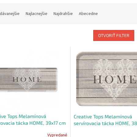
dávanejšie
Najlacnejšie
Najdrahšie
Abecedne
OTVORIŤ FILTER
ive Tops Melamínová
Creative Tops Melamínová
rovacia tácka HOME, 39x17 cm
servírovacia tácka HOME, 3
Vypredané