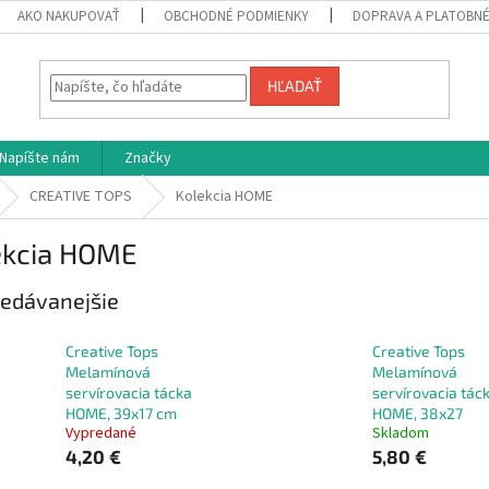
AKO NAKUPOVAŤ
OBCHODNÉ PODMIENKY
DOPRAVA A PLATOBN
HĽADAŤ
Napíšte nám
Značky
CREATIVE TOPS
Kolekcia HOME
ekcia HOME
edávanejšie
Creative Tops
Creative Tops
Melamínová
Melamínová
servírovacia tácka
servírovacia tác
HOME, 39x17 cm
HOME, 38x27
Vypredané
Skladom
4,20 €
5,80 €