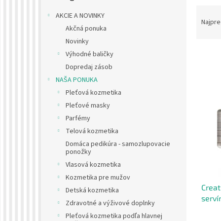
R
AKCIE A NOVINKY
a
Najpre
Akčná ponuka
d
Novinky
e
n
Výhodné baličky
i
Dopredaj zásob
e
V
NAŠA PONUKA
p
ý
Pleťová kozmetika
r
p
Pleťové masky
o
i
d
Parfémy
s
u
Telová kozmetika
p
k
Domáca pedikúra - samozlupovacie
r
t
ponožky
o
o
Vlasová kozmetika
d
v
u
Kozmetika pre mužov
Creat
k
Detská kozmetika
serví
t
Zdravotné a výživové doplnky
o
Pleťová kozmetika podľa hlavnej