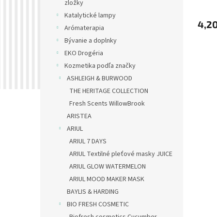
v
zložky
Katalytické lampy
4,20
Arómaterapia
Bývanie a doplnky
EKO Drogéria
Kozmetika podľa značky
ASHLEIGH & BURWOOD
THE HERITAGE COLLECTION
Fresh Scents WillowBrook
ARISTEA
ARIUL
ARIUL 7 DAYS
ARIUL Textilné pleťové masky JUICE
ARIUL GLOW WATERMELON
ARIUL MOOD MAKER MASK
BAYLIS & HARDING
BIO FRESH COSMETIC