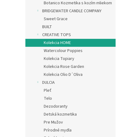
Botanico Kozmetika s kozím mliekom
BRIDGEWATER CANDLE COMPANY
Sweet Grace
BUILT
CREATIVE TOPS
Kolekcia HOME
Watercolour Poppies
Kolekcia Topiary
Kolekcia Rose Garden
Kolekcia Olio D´Oliva
DULCIA
Pleť
Telo
Dezodoranty
Detská kozmetika
Pre Mužov
Prírodné mydla