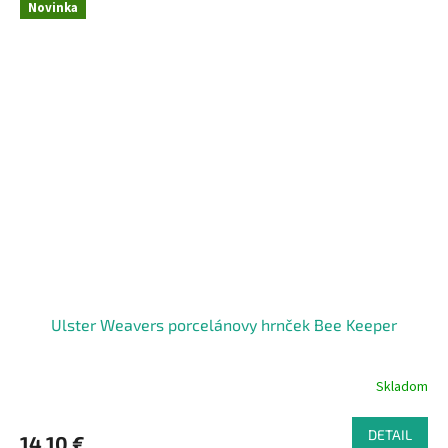
Novinka
Ulster Weavers porcelánovy hrnček Bee Keeper
Skladom
DETAIL
14,10 €