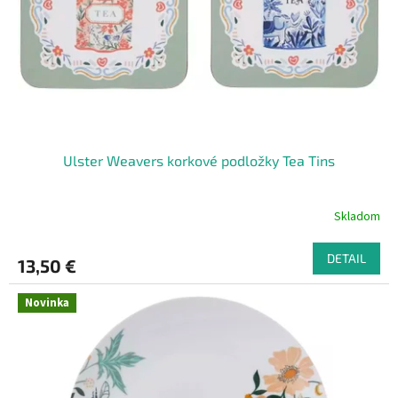
o
o
d
v
u
k
t
o
v
Ulster Weavers korkové podložky Tea Tins
Skladom
DETAIL
13,50 €
Novinka