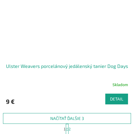
Ulster Weavers porcelánový jedálenský tanier Dog Days
Skladom
DETAIL
9 €
NAČÍTAŤ ĎALŠIE 3
S
1
2
t