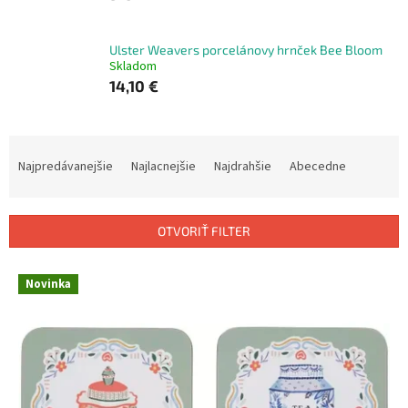
Ulster Weavers porcelánovy hrnček Bee Bloom
Skladom
14,10 €
R
a
Najpredávanejšie
Najlacnejšie
Najdrahšie
Abecedne
d
e
n
OTVORIŤ FILTER
i
e
V
p
Novinka
ý
r
p
o
i
d
s
u
p
k
r
t