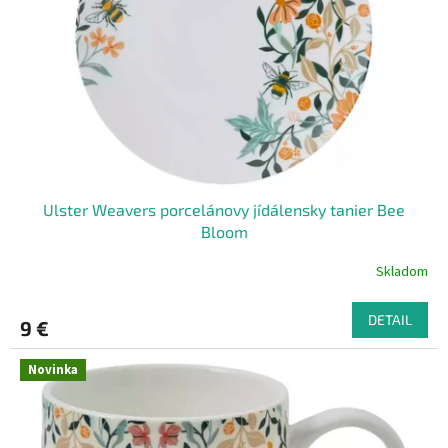
Ulster Weavers porcelánovy jídálensky tanier Bee
Bloom
Skladom
DETAIL
9 €
Novinka