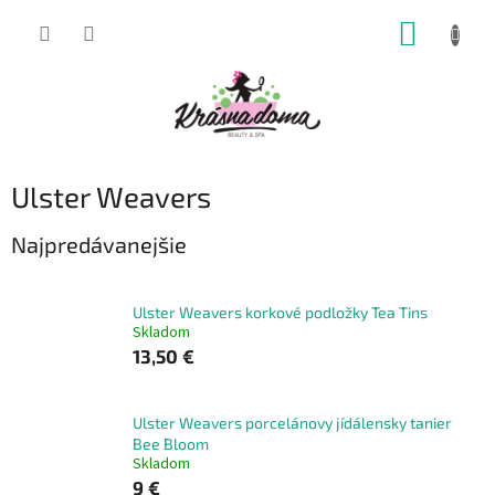
Prejsť
NÁKUP
na
obsah
KOŠÍK
Ulster Weavers
Najpredávanejšie
Ulster Weavers korkové podložky Tea Tins
Skladom
13,50 €
Ulster Weavers porcelánovy jídálensky tanier
Bee Bloom
Skladom
9 €