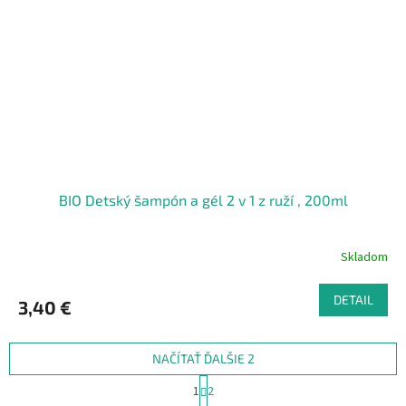
BIO Detský šampón a gél 2 v 1 z ruží , 200ml
Skladom
DETAIL
3,40 €
NAČÍTAŤ ĎALŠIE 2
S
1
2
t