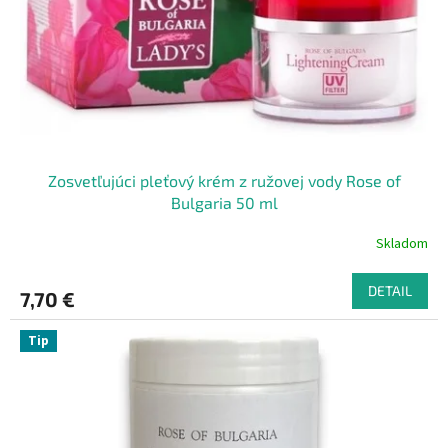
o
o
d
v
u
k
t
o
v
Zosvetľujúci pleťový krém z ružovej vody Rose of
Bulgaria 50 ml
Skladom
DETAIL
7,70 €
Tip