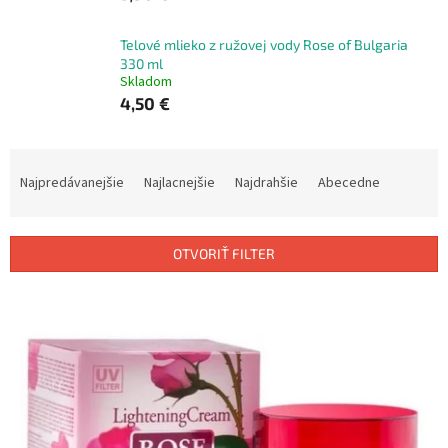
Telové mlieko z ružovej vody Rose of Bulgaria
330 ml
Skladom
4,50 €
R
a
Najpredávanejšie
Najlacnejšie
Najdrahšie
Abecedne
d
e
n
OTVORIŤ FILTER
i
e
V
p
ý
r
p
o
i
d
s
u
p
k
r
t