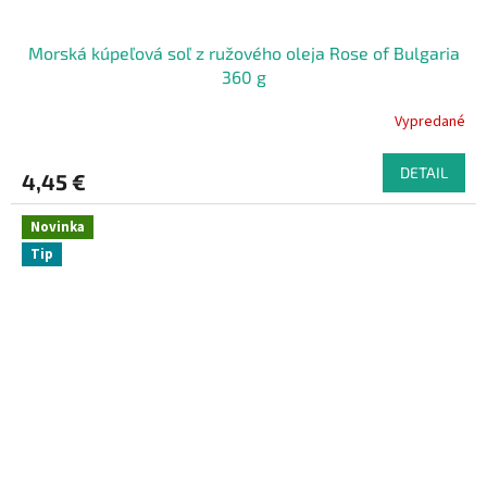
Morská kúpeľová soľ z ružového oleja Rose of Bulgaria
360 g
Vypredané
DETAIL
4,45 €
Novinka
Tip