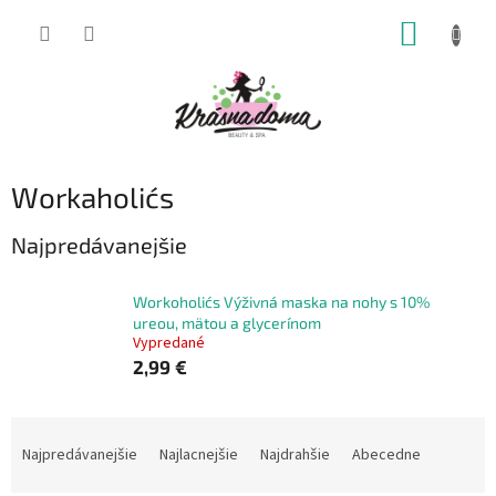
Prejsť
NÁKUP
na
obsah
KOŠÍK
Workaholic´s
Najpredávanejšie
Workoholic´s Výživná maska ​​na nohy s 10%
ureou, mätou a glycerínom
Vypredané
2,99 €
R
a
Najpredávanejšie
Najlacnejšie
Najdrahšie
Abecedne
d