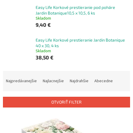
Easy Life Korkové prestieranie pod poháre
Jardin Botanique10,5 x 10,5, 6 ks
Skladom
9,40 €
Easy Life Korkové prestieranie Jardin Botanique
40 x 30, 4 ks
Skladom
38,50 €
R
a
Najpredávanejšie
Najlacnejšie
Najdrahšie
Abecedne
d
e
n
OTVORIŤ FILTER
i
e
V
p
ý
r
p
o