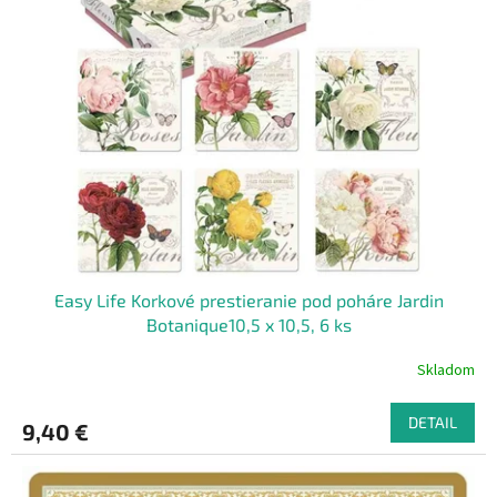
i
d
s
u
p
k
r
t
o
o
d
v
u
k
t
o
v
Easy Life Korkové prestieranie pod poháre Jardin
Botanique10,5 x 10,5, 6 ks
Skladom
DETAIL
9,40 €