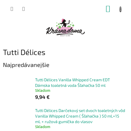
Prejsť
NÁKUP
na
obsah
KOŠÍK
Tutti Délices
Najpredávanejšie
Tutti Délices Vanilla Whipped Cream EDT
Dámska toaletná voda Šľahačka 50 ml
Skladom
9,94 €
Tutti Délices Darčekový set dvoch toaletných vôd
Vanilla Whipped Cream ( Šľahačka ) 50 mL+15
mL + ružová gumička do vlasov
Skladom