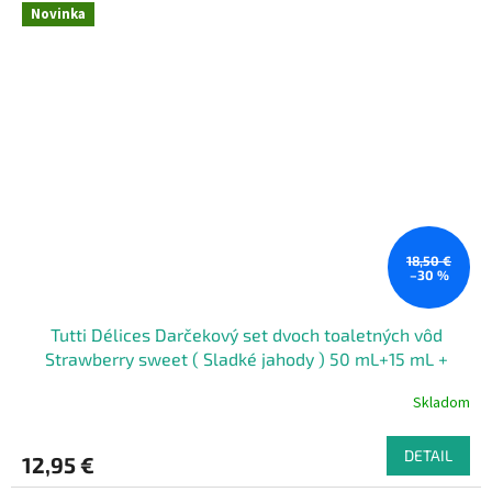
Novinka
18,50 €
–30 %
Tutti Délices Darčekový set dvoch toaletných vôd
Strawberry sweet ( Sladké jahody ) 50 mL+15 mL +
ružová gumička do vlasov
Skladom
DETAIL
12,95 €