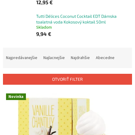
12,95 €
Tutti Délices Coconut Cocktail EDT Dámska
toaletná voda Kokosový koktail 50ml
Skladom
9,94 €
R
a
Najpredávanejšie
Najlacnejšie
Najdrahšie
Abecedne
d
e
n
OTVORIŤ FILTER
i
e
V
p
Novinka
ý
r
p
o
i
d
s
u
p
k
r