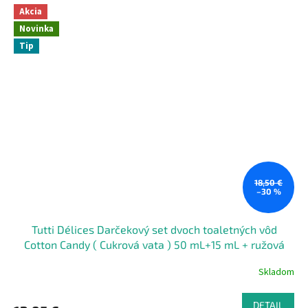
Akcia
Novinka
Tip
18,50 €
–30 %
Tutti Délices Darčekový set dvoch toaletných vôd
Cotton Candy ( Cukrová vata ) 50 mL+15 mL + ružová
gumička do vlasov
Skladom
DETAIL