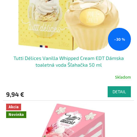
t
o
o
d
v
u
k
t
o
–30 %
v
Tutti Délices Vanilla Whipped Cream EDT Dámska
toaletná voda Šľahačka 50 ml
Skladom
DETAIL
9,94 €
Akcia
Novinka