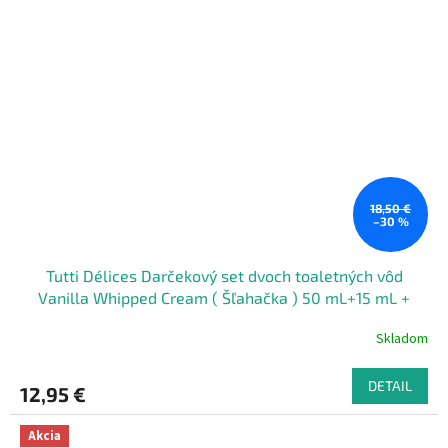
18,50 €
–30 %
Tutti Délices Darčekový set dvoch toaletných vôd
Vanilla Whipped Cream ( Šľahačka ) 50 mL+15 mL +
ružová gumička do vlasov
Skladom
DETAIL
12,95 €
Akcia