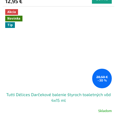
12,95 €
Akcia
Novinka
Tip
20,50 €
–30 %
Tutti Délices Darčekové balenie štyroch toaletných vôd
4x15 ml
Skladom