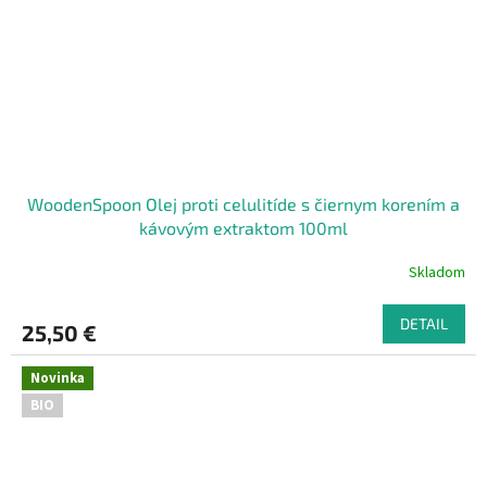
WoodenSpoon Olej proti celulitíde s čiernym korením a
kávovým extraktom 100ml
Skladom
DETAIL
25,50 €
Novinka
BIO