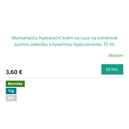
Workaholic´s Hydratační krém na ruce na extrémně
suchou pokožku s kyselinou hyaluronovou 75 ml
Skladom
DETAIL
3,60 €
Novinka
Tip
BIO