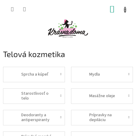
Prejsť
NÁKUP
na
obsah
KOŠÍK
Telová kozmetika
Sprcha a kúpeľ
Mydla
Starostlivosť o
Masážne oleje
telo
Deodoranty a
Prípravky na
antiperspiranty
depiláciu