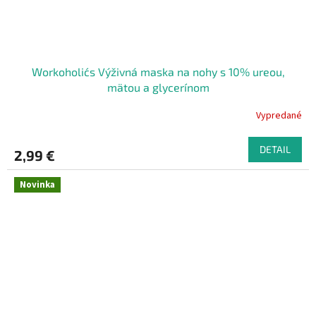
Workoholic´s Výživná maska ​​na nohy s 10% ureou,
mätou a glycerínom
Vypredané
DETAIL
2,99 €
Novinka