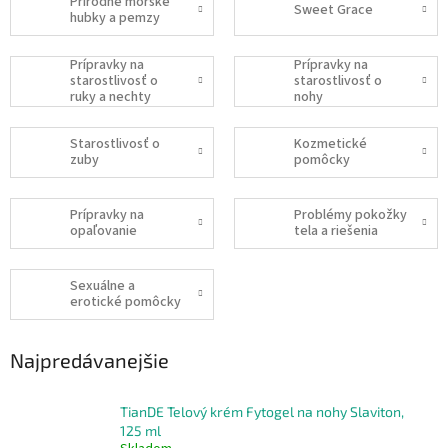
Prírodné morské
Sweet Grace
hubky a pemzy
Prípravky na
Prípravky na
starostlivosť o
starostlivosť o
ruky a nechty
nohy
Starostlivosť o
Kozmetické
zuby
pomôcky
Prípravky na
Problémy pokožky
opaľovanie
tela a riešenia
Sexuálne a
erotické pomôcky
Najpredávanejšie
TianDE Telový krém Fytogel na nohy Slaviton,
125 ml