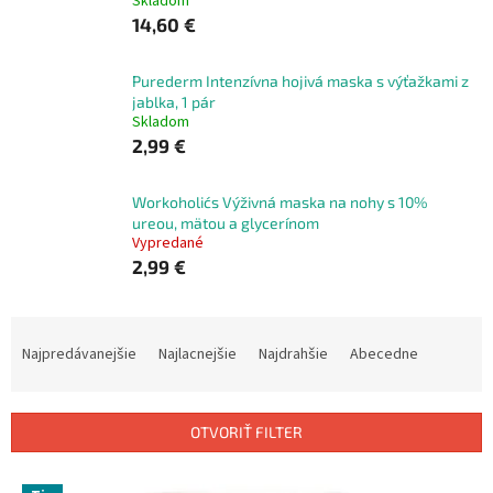
Skladom
14,60 €
Purederm Intenzívna hojivá maska s výťažkami z
jablka, 1 pár
Skladom
2,99 €
Workoholic´s Výživná maska ​​na nohy s 10%
ureou, mätou a glycerínom
Vypredané
2,99 €
R
a
Najpredávanejšie
Najlacnejšie
Najdrahšie
Abecedne
d
e
n
OTVORIŤ FILTER
i
e
V