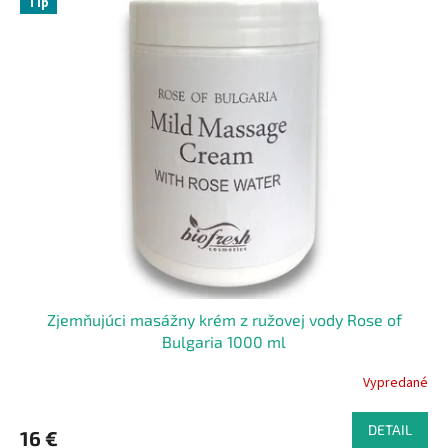
p
Tip
ý
r
p
o
i
d
s
u
p
k
r
t
o
o
d
v
u
k
t
o
v
Zjemňujúci masážny krém z ružovej vody Rose of
Bulgaria 1000 ml
Vypredané
DETAIL
16 €