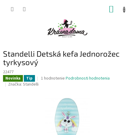
Prejsť
NÁKUP
na
obsah
KOŠÍK
Standelli Detská kefa Jednorožec
tyrkysový
22477
Priemerné
1 hodnotenie
Podrobnosti hodnotenia
Novinka
Tip
hodnotenie
Značka:
Standelli
produktu
je
5,0
z
5
hviezdičiek.