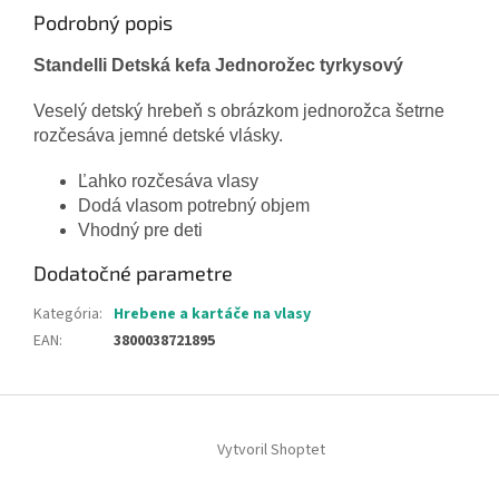
Podrobný popis
Standelli Detská kefa Jednorožec tyrkysový
Veselý detský hrebeň s obrázkom jednorožca šetrne
rozčesáva jemné detské vlásky.
Ľahko rozčesáva vlasy
Dodá vlasom potrebný objem
Vhodný pre deti
Dodatočné parametre
Kategória
:
Hrebene a kartáče na vlasy
EAN
:
3800038721895
Z
á
Vytvoril Shoptet
p
ä