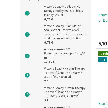
Victoria Beauty Collagen 60+
Denný a nočný BOTOX efekt s
Krém 
Matrixyl ,50 ml
6,20 €
of Bu
Victoria Beauty Asian Rituals
Snail extract Protivráskový
spevňujúci Denný a nočný krém
so slimačím extraktom 50 ml
9,73 €
5,10
Aristea Numeros 206
Parfumovaná voda pre ženy,50
Novi
ml
Tip
12,30 €
Victoria Beauty Keratin Therapy
Tónovací šampon na vlasy V
30, Coffee, 4-8 umytí
2 €
Victoria Beauty Keratin Therapy
Tónovací šampón na vlasy V
10, Ebony Black, 4-8 umytí
2 €
Stand
Aristea Numeros 118