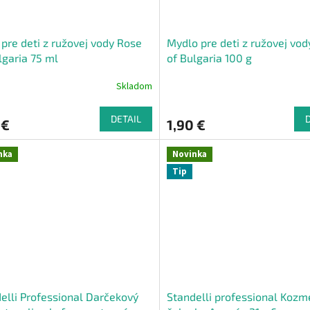
pre deti z ružovej vody Rose
Mydlo pre deti z ružovej vo
lgaria 75 ml
of Bulgaria 100 g
Skladom
DETAIL
 €
1,90 €
nka
Novinka
Tip
elli Professional Darčekový
Standelli professional Kozm