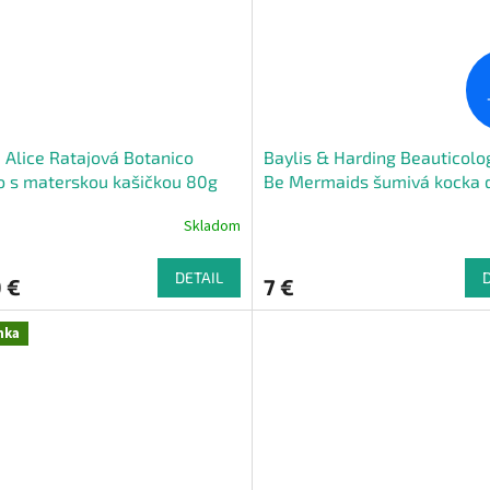
 Alice Ratajová Botanico
Baylis & Harding Beauticolog
 s materskou kašičkou 80g
Be Mermaids šumivá kocka 
kúpeľa, 200 g
Skladom
DETAIL
 €
7 €
nka