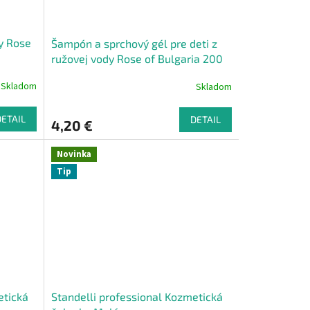
dy Rose
Šampón a sprchový gél pre deti z
ružovej vody Rose of Bulgaria 200
ml
Skladom
Skladom
DETAIL
DETAIL
4,20 €
Novinka
Tip
etická
Standelli professional Kozmetická