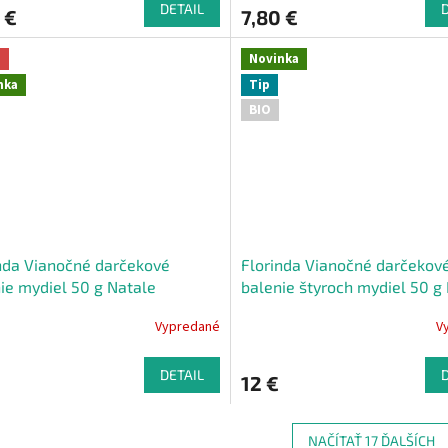
DETAIL
 €
7,80 €
a
Novinka
nka
Tip
BIO
nda Vianočné darčekové
Florinda Vianočné darčekov
ie mydiel 50 g Natale
balenie štyroch mydiel 50 g
sia 4x50 g
4x50 g
Vypredané
V
DETAIL
12 €
NAČÍTAŤ 17 ĎALŠÍCH