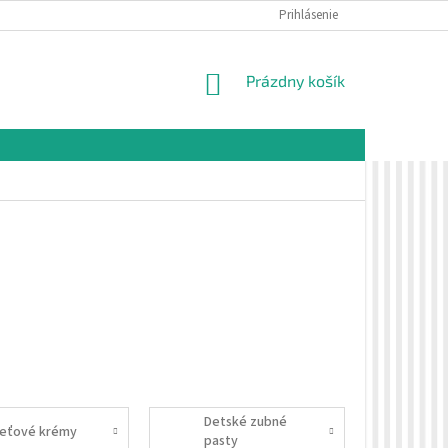
É PODMIENKY
OCHRANA OSOBNÝCH ÚDAJOV
Prihlásenie
VZORKOVÁ PREDAJŇA 
NÁKUPNÝ
Prázdny košík
KOŠÍK
Detské zubné
leťové krémy
pasty