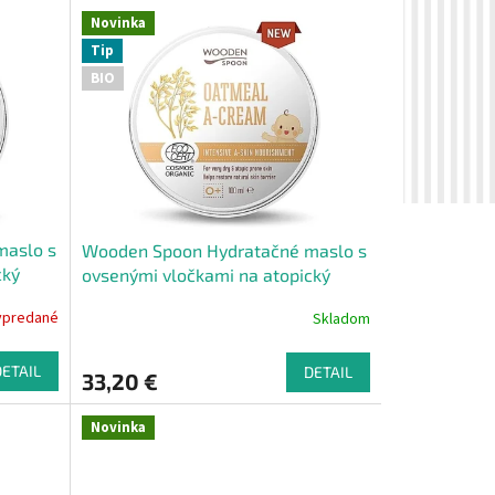
Novinka
Tip
BIO
maslo s
Wooden Spoon Hydratačné maslo s
cký
ovsenými vločkami na atopický
ekzém 100ml
ypredané
Skladom
DETAIL
DETAIL
33,20 €
Novinka