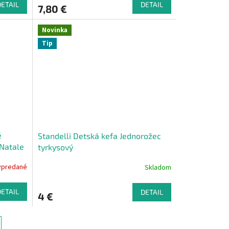
DETAIL
DETAIL
7,80 €
Novinka
Tip
é
Standelli Detská kefa Jednorožec
 Natale
tyrkysový
ypredané
Skladom
DETAIL
DETAIL
4 €