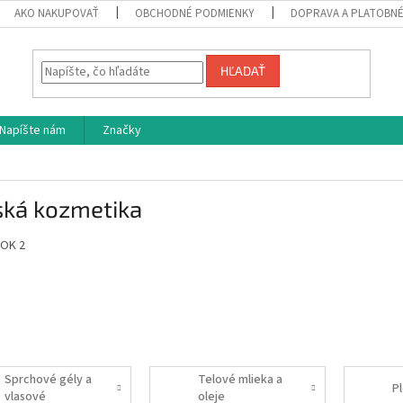
AKO NAKUPOVAŤ
OBCHODNÉ PODMIENKY
DOPRAVA A PLATOBN
HĽADAŤ
Napíšte nám
Značky
ská kozmetika
Sprchové gély a
Telové mlieka a
P
vlasové
oleje