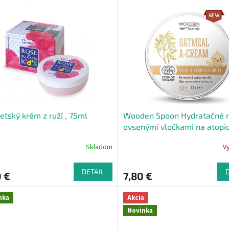
etský krém z ruží , 75ml
Wooden Spoon Hydratačné 
ovsenými vločkami na atopi
ekzém 15 ml
Skladom
V
DETAIL
 €
7,80 €
nka
Akcia
Novinka