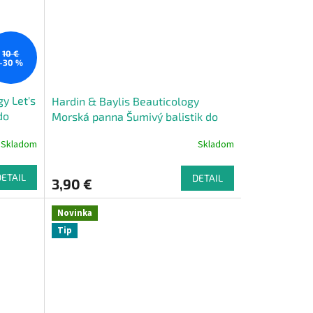
10 €
–30 %
y Let's
Hardin & Baylis Beauticology
do
Morská panna Šumivý balistik do
kúpeľa, 150g
Skladom
Skladom
DETAIL
DETAIL
3,90 €
Novinka
Tip