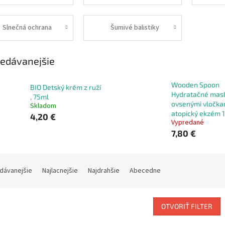
šampóny
Slnečná ochrana
Šumivé balistiky
edávanejšie
Wooden Spoon
BIO Detský krém z ruží
Hydratačné masl
, 75ml
ovsenými vločka
Skladom
atopický ekzém 
4,20 €
Vypredané
7,80 €
dávanejšie
Najlacnejšie
Najdrahšie
Abecedne
OTVORIŤ FILTER