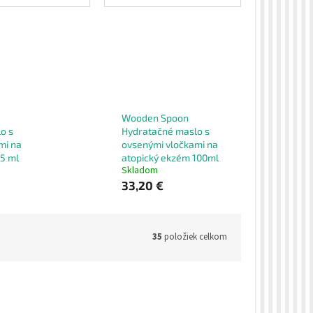
Wooden Spoon
o s
Hydratačné maslo s
mi na
ovsenými vločkami na
15 ml
atopický ekzém 100ml
Skladom
33,20 €
35
položiek celkom