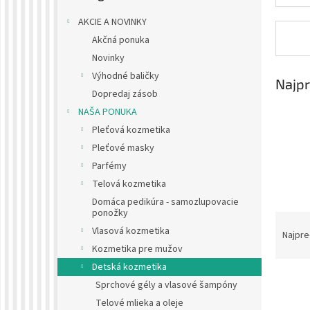
AKCIE A NOVINKY
Akčná ponuka
Novinky
Výhodné baličky
Najpr
Dopredaj zásob
NAŠA PONUKA
Pleťová kozmetika
Pleťové masky
Parfémy
Telová kozmetika
Domáca pedikúra - samozlupovacie
ponožky
R
Vlasová kozmetika
a
Najpre
d
Kozmetika pre mužov
e
Detská kozmetika
n
Sprchové gély a vlasové šampóny
i
Telové mlieka a oleje
e