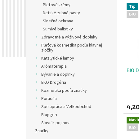
V
Pleťové krémy
p
Tip
ý
r
Detské zubné pasty
BIO
p
o
Slnečná ochrana
i
d
Šumivé balistiky
s
u
p
Zdravotné a výživové doplnky
k
r
Pleťová kozmetika podľa hlavnej
t
o
zložky
o
d
Katalytické lampy
v
u
Arómaterapia
BIO D
k
Bývanie a doplnky
t
EKO Drogéria
o
Kozmetika podľa značky
v
Poradňa
4,20
Spolupráca a Veľkoobchod
Bloggeri
Novi
Slovník pojmov
BIO
Značky