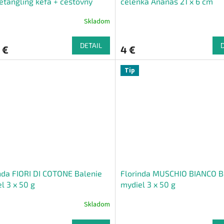
etangling kefa + cestovný
čelenka Ananás 21 x 6 cm ​
ň so zrkadielkom Melóny 2 ks
Skladom
DETAIL
 €
4 €
Tip
nda FIORI DI COTONE Balenie
Florinda MUSCHIO BIANCO B
l 3 x 50 g
mydiel 3 x 50 g
Skladom