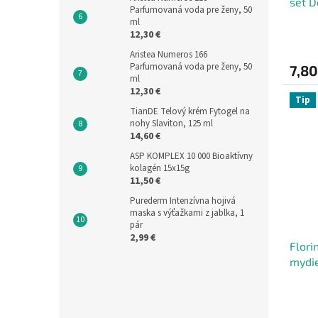
set D
Parfumovaná voda pre ženy, 50
hrebe
ml
12,30 €
Aristea Numeros 166
Parfumovaná voda pre ženy, 50
7,80
ml
12,30 €
Tip
TianDE Telový krém Fytogel na
nohy Slaviton, 125 ml
14,60 €
ASP KOMPLEX 10 000 Bioaktívny
kolagén 15x15g
11,50 €
Purederm Intenzívna hojivá
maska s výťažkami z jablka, 1
pár
2,99 €
Flori
mydie