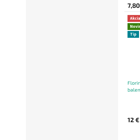
7,80
Akci
Novi
Tip
Flori
balen
Fanta
12 €