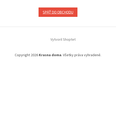
SPÄŤ DO OBCHODU
Z
á
Vytvoril Shoptet
p
ä
t
Copyright 2026
Krasna doma
. Všetky práva vyhradené.
i
e