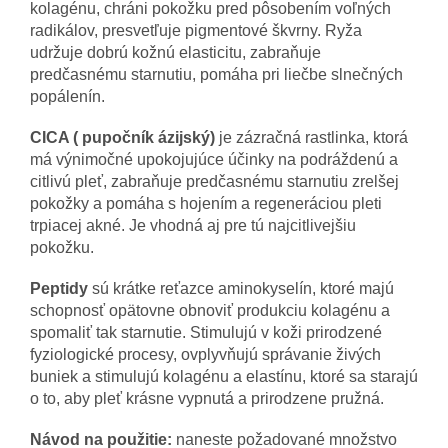
kolagénu, chráni pokožku pred pôsobením voľných
radikálov, presvetľuje pigmentové škvrny. Ryža
udržuje dobrú kožnú elasticitu, zabraňuje
predčasnému starnutiu, pomáha pri liečbe slnečných
popálenín.
CICA ( pupočník ázijský)
je zázračná rastlinka, ktorá
má výnimočné upokojujúce účinky na podráždenú a
citlivú pleť, zabraňuje predčasnému starnutiu zrelšej
pokožky a pomáha s hojením a regeneráciou pleti
trpiacej akné. Je vhodná aj pre tú najcitlivejšiu
pokožku.
Peptidy
sú krátke reťazce aminokyselín, ktoré majú
schopnosť opätovne obnoviť produkciu kolagénu a
spomaliť tak starnutie. Stimulujú v koži prirodzené
fyziologické procesy, ovplyvňujú správanie živých
buniek a stimulujú kolagénu a elastínu, ktoré sa starajú
o to, aby pleť krásne vypnutá a prirodzene pružná.
Návod na použitie:
naneste požadované množstvo