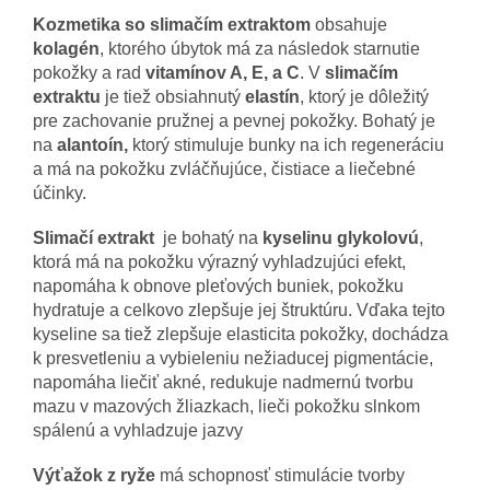
Kozmetika so slimačím extraktom
obsahuje
kolagén
, ktorého úbytok má za následok starnutie
pokožky a rad
vitamínov A, E, a C
. V
slimačím
extraktu
je tiež obsiahnutý
elastín
, ktorý je dôležitý
pre zachovanie pružnej a pevnej pokožky. Bohatý je
na
alantoín,
ktorý stimuluje bunky na ich regeneráciu
a má na pokožku zvláčňujúce, čistiace a liečebné
účinky.
Slimačí extrakt
je bohatý na
kyselinu glykolovú
,
ktorá má na pokožku výrazný vyhladzujúci efekt,
napomáha k obnove pleťových buniek, pokožku
hydratuje a celkovo zlepšuje jej štruktúru. Vďaka tejto
kyseline sa tiež zlepšuje elasticita pokožky, dochádza
k presvetleniu a vybieleniu nežiaducej pigmentácie,
napomáha liečiť akné, redukuje nadmernú tvorbu
mazu v mazových žliazkach, lieči pokožku slnkom
spálenú a vyhladzuje jazvy
Výťažok z ryže
má schopnosť stimulácie tvorby