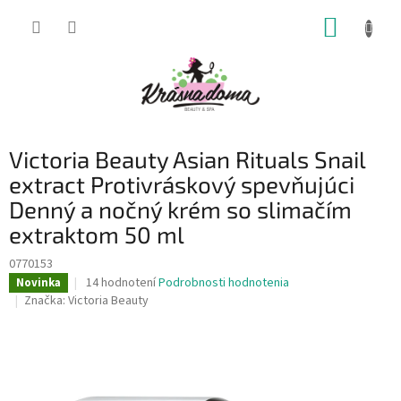
Prejsť
NÁKUP
na
obsah
KOŠÍK
Victoria Beauty Asian Rituals Snail
extract Protivráskový spevňujúci
Denný a nočný krém so slimačím
extraktom 50 ml
0770153
Priemerné
14 hodnotení
Podrobnosti hodnotenia
Novinka
hodnotenie
Značka:
Victoria Beauty
produktu
je
4,0
z
5
hviezdičiek.