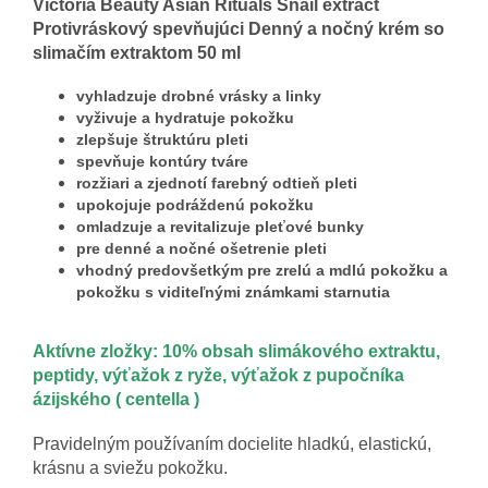
Victoria Beauty Asian Rituals Snail extract
Protivráskový spevňujúci Denný a nočný krém so
slimačím extraktom 50 ml
vyhladzuje drobné vrásky a linky
vyživuje a hydratuje pokožku
zlepšuje štruktúru pleti
spevňuje kontúry tváre
rozžiari a zjednotí farebný odtieň pleti
upokojuje podráždenú pokožku
omladzuje a revitalizuje pleťové bunky
pre denné a nočné ošetrenie pleti
vhodný predovšetkým pre zrelú a mdlú pokožku a
pokožku s viditeľnými známkami starnutia
Aktívne zložky: 10% obsah slimákového extraktu,
peptidy, výťažok z ryže, výťažok z pupočníka
ázijského ( centella )
Pravidelným používaním docielite hladkú, elastickú,
krásnu a sviežu pokožku.