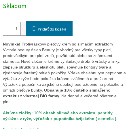
Jednotková
Skladom
cena:
Pridať do košíka
Novinka!
Protivráskový pleťový krém so slimačím extraktom
Victoria beauty Asian Beauty je vhodný pre všetky typy pleti,
predovšetkým pre pleť zrelú, povädnutú alebo so známkami
starnutia. Nové zloženie krému vyhladzuje drobné vrásky a linky,
zlepšuje štruktúru a elasticitu pleti, spevňuje kontúry tváre a
zjednocuje farebný odtieň pokožky. Vďaka obsiahnutým peptidom a
výťažku z ryže bude pokožka krásne zvláčnená a prežiarená.
Výťažok z pupočníka ázijského upokojí podráždenie na pokožke a
omladí pleťové bunky.
Obsahuje 10% čistého slimačieho
extraktu z vlastnej BIO farmy.
Na denné a večerné ošetrenie
pleti.
Aktívne zložky: 10% obsah slimačieho extraktu, peptidy,
výťažok z ryže, výťažok z pupočníka ázijského ( centella ).