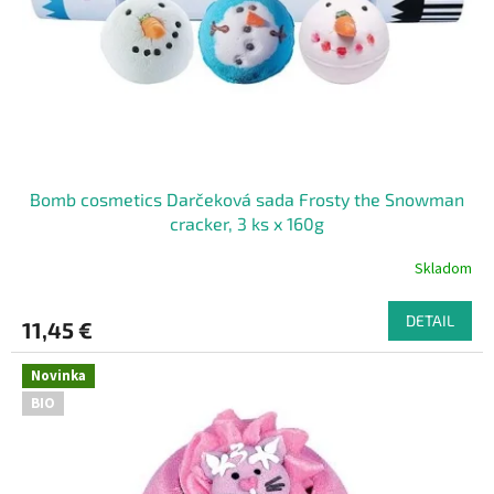
o
o
d
v
u
k
t
o
v
Bomb cosmetics Darčeková sada Frosty the Snowman
cracker, 3 ks x 160g
Skladom
DETAIL
11,45 €
Novinka
BIO