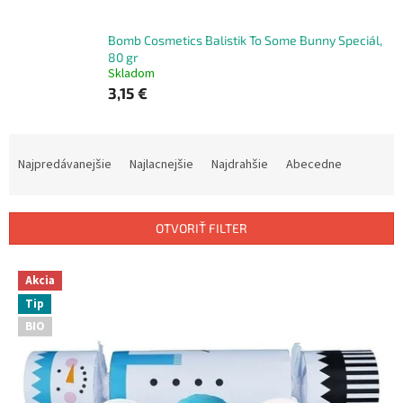
Bomb Cosmetics Balistik To Some Bunny Speciál,
80 gr
Skladom
3,15 €
R
a
Najpredávanejšie
Najlacnejšie
Najdrahšie
Abecedne
d
e
n
OTVORIŤ FILTER
i
e
V
p
Akcia
ý
r
Tip
p
o
BIO
i
d
s
u
p
k
r
t