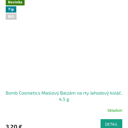
Novinka
Tip
BIO
Bomb Cosmetics Maslový Balzám na rty Jahodový koláč,
4,5 g
Skladom
DETAIL
3,20 €