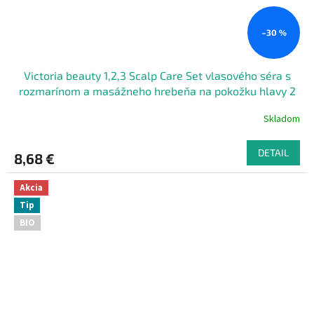
–30 %
Victoria beauty 1,2,3 Scalp Care Set vlasového séra s
rozmarínom a masážneho hrebeňa na pokožku hlavy 2
ks
Skladom
DETAIL
8,68 €
Akcia
Tip
BIO