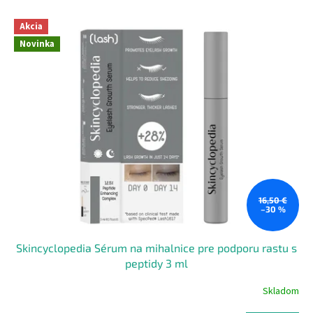
r
Akcia
m
Novinka
o
n
a
d
8
0
e
u
16,50 €
r
–30 %
Skincyclopedia Sérum na mihalnice pre podporu rastu s
peptidy 3 ml
Skladom