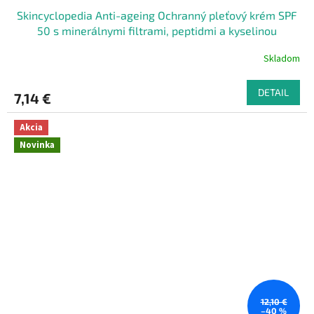
Skincyclopedia Anti-ageing Ochranný pleťový krém SPF
50 s minerálnymi filtrami, peptidmi a kyselinou
hyalurónovou 40 ml
Skladom
DETAIL
7,14 €
Akcia
Novinka
12,10 €
–40 %