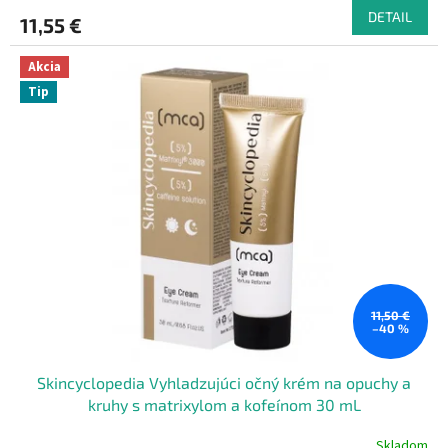
DETAIL
11,55 €
Akcia
Tip
11,50 €
–40 %
Skincyclopedia Vyhladzujúci očný krém na opuchy a
kruhy s matrixylom a kofeínom 30 mL
Skladom