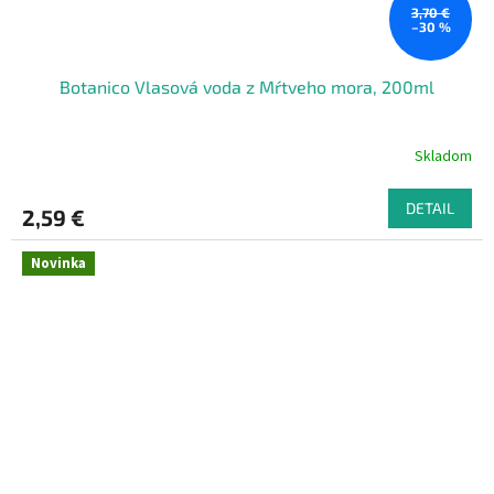
3,70 €
–30 %
Botanico Vlasová voda z Mŕtveho mora, 200ml
Skladom
DETAIL
2,59 €
Novinka