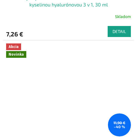
kyselinou hyalurónovou 3 v 1, 30 ml
Skladom
DETAIL
7,26 €
Akcia
Novinka
11,90 €
–40 %