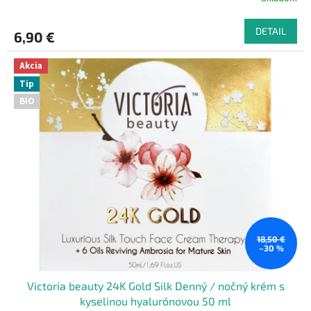
DETAIL
6,90 €
Akcia
Tip
BIO
18,50 €
–30 %
Victoria beauty 24K Gold Silk Denný / nočný krém s
kyselinou hyalurónovou 50 ml