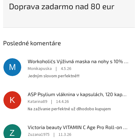
Doprava zadarmo nad 80 eur
Posledné komentáre
Workoholic´s Výživná maska ​​na nohy s 10% ureou, mätou a glycerínom
M
Monikapuska
|
4.5.26
Jedným slovom perfektné!!!
ASP Psylium vláknina v kapsulách, 120 kapsul
K
Katarina89
|
14.4.26
Na zažívanie perfektné už dlhodobo kupujem
Victoria beauty VITAMIN C Age Pro Roll-on na rozjasnenie očného okolia 15 ml
Z
Zuzana1975
|
11.3.26