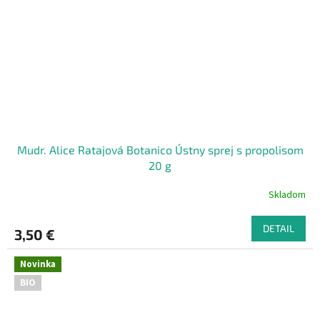
Mudr. Alice Ratajová Botanico Ústny sprej s propolisom
20 g
Skladom
DETAIL
3,50 €
Novinka
BIO