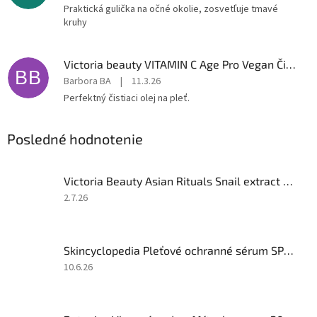
Praktická gulička na očné okolie, zosvetľuje tmavé
kruhy
Victoria beauty VITAMIN C Age Pro Vegan Čistiaci pleťový olej s vitamínom C a skvalanom 150 ml
BB
Barbora BA
|
11.3.26
Perfektný čistiaci olej na pleť.
Posledné hodnotenie
Victoria Beauty Asian Rituals Snail extract Denný a nočný bieliaci krém so slimačím extraktom 50 ml
Hodnotenie
2.7.26
produktu
je
5
Skincyclopedia Pleťové ochranné sérum SPF 50 s kyselinou hyalurónovou 3 v 1, 30 ml
z
5
Hodnotenie
10.6.26
hviezdičiek.
produktu
je
5