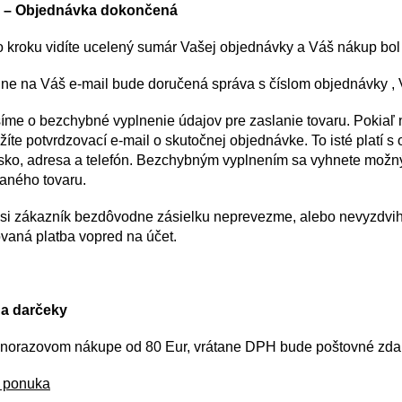
k – Objednávka dokončená
o kroku vidíte ucelený sumár Vašej objednávky a Váš nákup bo
ne na Váš e-mail bude doručená správa s číslom objednávky ,
íme o bezchybné vyplnenie údajov pre zaslanie tovaru. Pokiaľ 
žíte potvrdzovací e-mail o skutočnej objednávke. To isté platí 
isko, adresa a telefón. Bezchybným vyplnením sa vyhnete mo
aného tovaru.
 si zákazník bezdôvodne zásielku neprevezme, alebo nevyzdvi
vaná platba vopred na účet.
 a darčeky
ednorazovom nákupe od 80 Eur, vrátane DPH bude poštovné zda
 ponuka