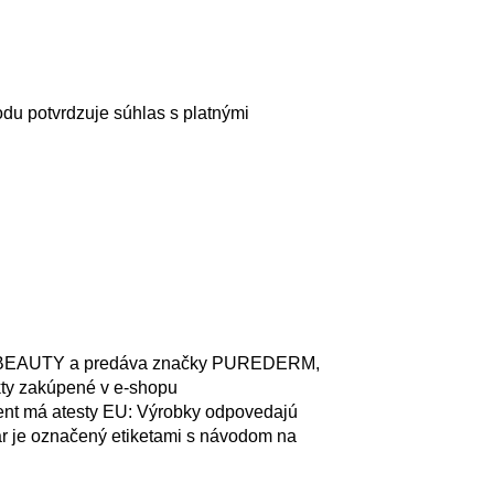
odu potvrdzuje súhlas s platnými
RIA BEAUTY a predáva značky PUREDERM,
ty zakúpené v e-shopu
ment má atesty EU: Výrobky odpovedajú
ar je označený etiketami s návodom na