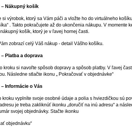
 – Nákupný košík
 si výrobok, ktorý sa Vám páči a vložte ho do virtuálneho košíku,
šíka“ . Takto pokračujete až do ukončenia nákupu. V momente ke
nákupný košík, ktorý je v ľavej hornej časti.
Vám zobrazí celý Váš nákup - detail Vášho košíku.
 – Platba a doprava
o kroku si navoľte spôsob dopravy a spôsob platby. V ľavej čas
bou. Následne stlačte ikonu „ Pokračovať v objednávke“
 – Informácie o Vás
 kroku vyplníte svoje osobné údaje a polia s hviezdičkou sú pov
adresu je treba zakliknúť ikonku „doručiť na inú adresu“ a násle
umár svojej objednávky. Stačte ikonku
lať objednávku“