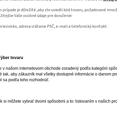
 prípade je dôležité ,aby ste uviedli kód tovaru, požadované množ
žitejšie Vaše osobné údaje pre doručenie:
riezvisko, adresa vrátanie PSČ, e-mali a telefonický kontakt.
Výber tovaru
je v našom internetovom obchode zoradený podľa kategórii spôs
é tak, aby zákazník mal všetky dostupné informácie o danom pro
l sa podľa toho rozhodnúť.
k si môžete vybrať dvomi spôsobmi a to: listovaním v našich p