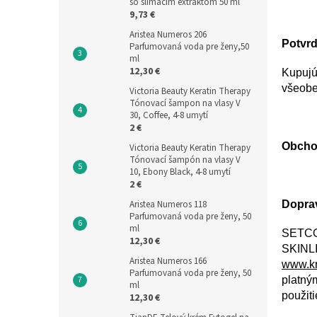
so slimačím extraktom 50 ml
9,73 €
Aristea Numeros 206
Potvr
Parfumovaná voda pre ženy,50
ml
12,30 €
Kupujú
všeobe
Victoria Beauty Keratin Therapy
Tónovací šampon na vlasy V
30, Coffee, 4-8 umytí
2 €
Obcho
Victoria Beauty Keratin Therapy
Tónovací šampón na vlasy V
10, Ebony Black, 4-8 umytí
2 €
Aristea Numeros 118
Doprav
Parfumovaná voda pre ženy, 50
ml
SETCOM
12,30 €
SKINLI
Aristea Numeros 166
www.k
Parfumovaná voda pre ženy, 50
platný
ml
použit
12,30 €