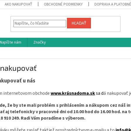
AKO NAKUPOVAŤ
OBCHODNÉ PODMIENKY
DOPRAVA A PLATOBN
HĽADAŤ
Napíšte nám
Značky
 nakupovať
akupovať u nás
m internetovom obchode
www.krásnadoma.sk
sa d
á nakupovať 
ade, že by ste mali problém s prihlásením a nákupom cez náš i
ať aj telefonicky v pracovné dni od 10.00 hod do 16.00 hod. na 
18 910 249. Radi Vám poradíme s výberom.
ávku môžete zaslať taktiež prostredníctvom e-mailu a to
info@k