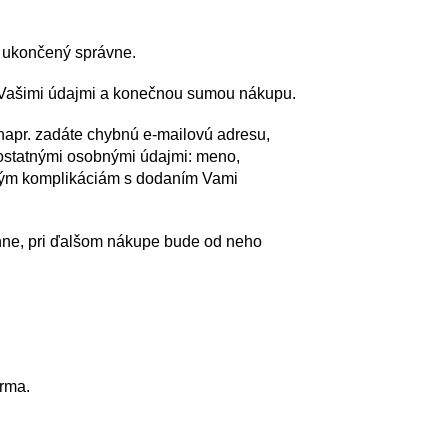
l ukončený správne.
 Vašimi údajmi a konečnou sumou nákupu.
napr. zadáte chybnú e-mailovú adresu,
s ostatnými osobnými údajmi: meno,
žným komplikáciám s dodaním Vami
hne, pri ďalšom nákupe bude od neho
rma.