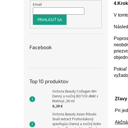
4.Kro
Email
V tomt
PRIHLÁSIŤ SA
Násled
Popros
neobdr
Facebook
priezv
objedn
Pokiaľ
vyžado
Top 10 produktov
Victoria Beauty Collagen 60+
Denný a nočný BOTOX efekt s
Zľavy
Matrixyl ,50 ml
6,20 €
Pri j
Victoria Beauty Asian Rituals
Snail extract Protivráskový
Akčná
spevňujúci Denný a nočný krém