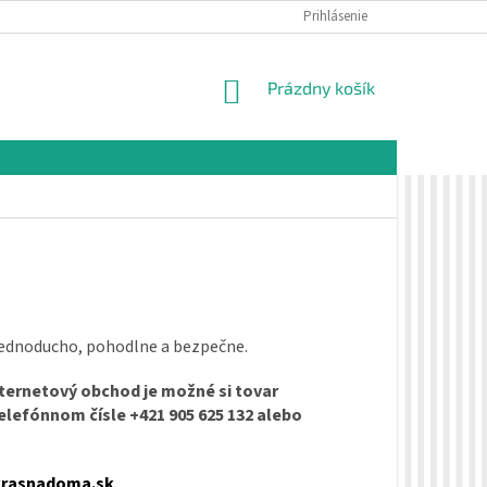
É PODMIENKY
OCHRANA OSOBNÝCH ÚDAJOV
Prihlásenie
VZORKOVÁ PREDAJŇA 
NÁKUPNÝ
Prázdny košík
KOŠÍK
jednoducho, pohodlne a bezpečne.
nternetový obchod je možné si tovar
telefónnom čísle +421 905 625 132 alebo
rasnadoma.sk