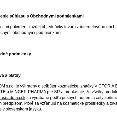
denie súhlasu s Obchodnými podmienkami
ci pri potvrdení každej objednávky tovaru z internetového obch
cnými obchodnými podmienkami .
dné podmienky
a a platby
 s.r.o. je výhradný distribútor kozmetickej značky VICTO
TE a MINCER PHARMA pre SR a prehlasuje, že všetky produk
rasnadoma.sk
sú vyrábané podľa prísnych noriem a celý sorti
m predpisom, ktoré sa vzťahujú na kozmetické prostriedky a tov
ie v slovenskom jazyku.