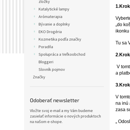
zložky
1.Krok
Katalytické lampy
Arómaterapia
Vyberte
Bývanie a doplnky
„do ko
ikonku 
EKO Drogéria
Kozmetika podľa značky
Tu sa 
Poradňa
Spolupráca a Veľkoobchod
2.Krok
Bloggeri
V tomt
Slovník pojmov
a plat
Značky
3.Krok
V tomto
Odoberať newsletter
na inú 
zasa s
Vložte svoj e-mail a my Vám budeme
zasielať informácie o nových produktoch
„ Odos
na našom e-shope.