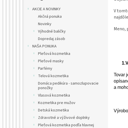
AKCIE A NOVINKY
V tomto
Akčná ponuka
najdôle
Novinky
Meno, p
Výhodné baličky
Dopredaj zásob
NAŠA PONUKA
Pleťová kozmetika
Pleťové masky
1.
Parfémy
Tovar 
Telová kozmetika
opísan
Domáca pedikúra - samozlupovacie
a moho
ponožky
Vlasová kozmetika
Kozmetika pre mužov
Detská kozmetika
Výrobo
Zdravotné a výživové doplnky
Pleťová kozmetika podľa hlavnej