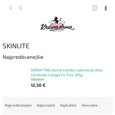
Prejsť
NÁKUP
na
obsah
KOŠÍK
SKINLITE
Najpredávanejšie
SKÖNA TING Vonná sviečka v plechovej dóze
Christmas Collage Fir Tree 205g
Skladom
12,30 €
R
a
Najpredávanejšie
Najlacnejšie
Najdrahšie
Abecedne
d