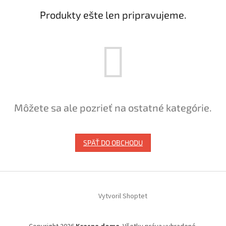
Produkty ešte len pripravujeme.
Môžete sa ale pozrieť na ostatné kategórie.
SPÄŤ DO OBCHODU
Z
á
Vytvoril Shoptet
p
ä
t