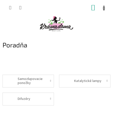
Prejsť
NÁKUP
na
obsah
KOŠÍK
Poradňa
Samozlupovacie
Katalytické lampy
ponožky
Difuzéry