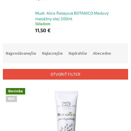
Mudr. Alice Ratajová BOTANICO Medový
masážny olej 500ml
Skladom
11,50 €
R
a
Najpredávanejšie
Najlacnejšie
Najdrahšie
Abecedne
d
e
n
OTVORIŤ FILTER
i
e
V
p
Novinka
ý
r
BIO
p
o
i
d
s
u
p
k
r
t