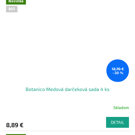
Novinka
BIO
12,70 €
–30 %
Botanico Medová darčeková sada 4 ks
Skladom
DETAIL
8,89 €