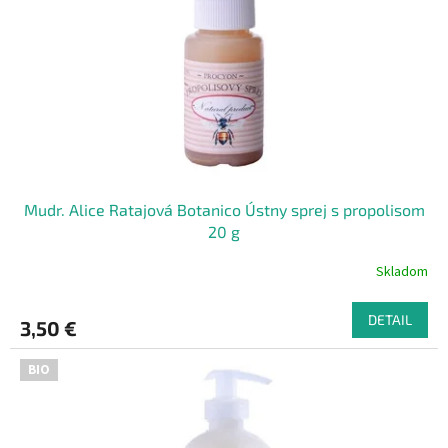
Mudr. Alice Ratajová Botanico Ústny sprej s propolisom
20 g
Skladom
DETAIL
3,50 €
BIO