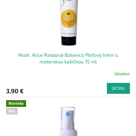
o
o
d
v
u
k
t
o
v
Mudr. Alice Ratajová Botanico Pleťový krém s
materskou kašičkou 75 ml
Skladom
DETAIL
3,90 €
Novinka
BIO