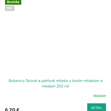
Novinka
BIO
Botanico Telové a pleťové mlieko s kozím mliekom a
medom 250 ml
Skladom
DETAIL
6,20 €