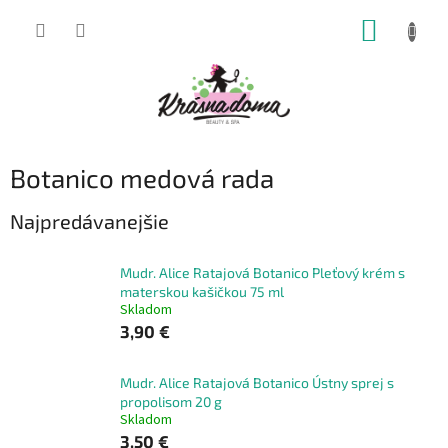
Prejsť
NÁKUP
na
obsah
KOŠÍK
Botanico medová rada
Najpredávanejšie
Mudr. Alice Ratajová Botanico Pleťový krém s
materskou kašičkou 75 ml
Skladom
3,90 €
Mudr. Alice Ratajová Botanico Ústny sprej s
propolisom 20 g
Skladom
3,50 €