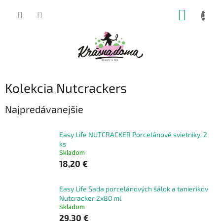
Prejsť
NÁKUP
na
obsah
KOŠÍK
Kolekcia Nutcrackers
Najpredávanejšie
Easy Life NUTCRACKER Porcelánové svietniky, 2
ks
Skladom
18,20 €
Easy Life Sada porcelánových šálok a tanierikov
Nutcracker 2x80 ml
Skladom
29,30 €