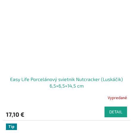
Easy Life Porcelánový svietnik Nutcracker (Luskáčik)
6,5×6,5×14,5 cm
Vypredané
DETAIL
17,10 €
Tip