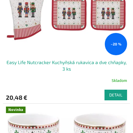
–20 %
Easy Life Nutcracker Kuchyňská rukavica a dve chňapky,
3 ks
Skladom
DETAIL
20,48 €
Novinka