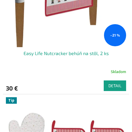
o
o
d
v
u
k
t
o
–21 %
v
Easy Life Nutcracker behúň na stôl, 2 ks
Skladom
DETAIL
30 €
Tip