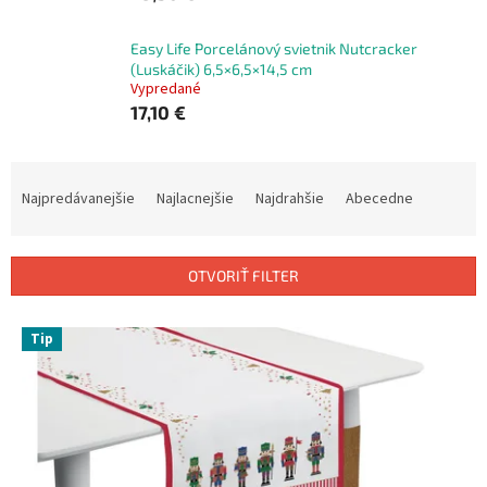
Easy Life Porcelánový svietnik Nutcracker
(Luskáčik) 6,5×6,5×14,5 cm
Vypredané
17,10 €
R
a
Najpredávanejšie
Najlacnejšie
Najdrahšie
Abecedne
d
e
n
OTVORIŤ FILTER
i
e
V
p
Tip
ý
r
p
o
i
d
s
u
p
k
r
t