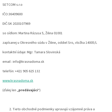
SETCOM s.r.o
IČO:36409600
DIČ:SK 2020107969
so sídlom: Martina Rázusa 5, Žilina 01001
zapísanej u Okresného súdu v Žiline, oddiel Sro, vložka 14005/L
kontaktní údaje: Mgr. Tamara Slovinská
email : info@krasnadoma.sk
telefón: +421 905 625 132
www.krasnadoma.sk
(ďalej len „
predávajúci
“)
Tieto obchodné podmienky upravujú vzájomné práva a