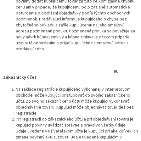
povinný dodať kupujúcemu tovar za túto celkom zjavne chybnú
cenu ani v prípade, že kupujúcemu bolo zaslané automatické
potvrdenie o obdržaní objednávky podľa týchto obchodných
podmienok. Predávajúci informuje kupujúceho o chybe bez
zbytočného odkladu a zašle kupujúcemu na jeho emailovú
adresu pozmenenú ponuku. Pozmenená ponuka sa považuje za
nový návrh kúpnej zmluvy a kúpna zmluva je v takom prípade
uzavretá potvrdením o prijatí kupujúcim na emailovú adresu
predávajúceho.
IV.
Zákaznícky účet
Na základe registrácie kupujúceho vykonanej v internetovom
obchode môže kupujúci pristupovať do svojho zákazníckeho
účtu. Zo svojho zákazníckeho účtu môže kupujúci vykonávať
objednávanie tovaru. Kupujúci môže objednávať tovar tiež bez
registrácie.
Pri registrácii do zákazníckeho účtu a pri objednávaní tovaru je
kupujúci povinný uvádzať správne a pravdivo všetky údaje.
Údaje uvedené v užívateľskom účte je kupujúci pri akejkoľvek ich
zmene povinný aktualizovať. Údaje uvedené kupujúcim v