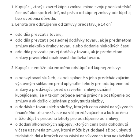
Kupujúci, ktorý uzavrel kúpnu zmluvu mimo svoju podnikateľskú
činnosť ako spotrebiteľ, má právo od kúpnej zmluvy odstúpiť aj
bez uvedenia dôvodu.
Lehota pre odstúpenie od zmluvy predstavuje 14 dní
odo dňa prevzatia tovaru,
odo dňa prevzatia poslednej dodávky tovaru, ak je predmetom
zmluvy niekoľko druhov tovaru alebo dodanie niekoľkých častí
odo dňa prevzatia prvej dodávky tovaru, ak je predmetom
zmluvy pravidelná opakovaná dodávka tovaru.
Kupujúci nemôže okrem iného odstúpiť od kúpnej zmluvy:
o poskytovaní služieb, ak boli splnené s jeho predchádzajúcim
výslovným súhlasom pred uplynutím lehoty pre odstúpenie od
zmluvy a predávajúci pred uzavretím zmluvy oznámil
kupujúcemu, že v takom prípade nemá právo na odstúpenie od
zmluvy a ak došlo k úplnému poskytnutiu služby,
o dodávke tovaru alebo služby, ktorých cena závisí na výkyvoch
finančného trhu nezávisle na vôli predávajúceho a ku ktorému
môže dôjsť v priebehu lehoty pre odstúpenie od zmluvy,
o dodaní alkoholických nápojov, ktorých cena bola dohodnutá
v čase uzavretia zmluvy, ktoré môžu byť dodané až po uplynutí
tridsiatich dní a ktorých cena závisí na výkyvoch trhu nezávislých