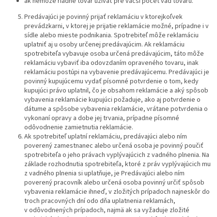
ak nemôže riadne tovar užívať pre väčší počet vád tovaru.
Predávajúci je povinný prijať reklamáciu v ktorejkoľvek
prevádzkarni, v ktorej je prijatie reklamácie možné, prípadne i v
sídle alebo mieste podnikania. Spotrebiteľ môže reklamáciu
uplatniť aj u osoby určenej predávajúcim. Ak reklamáciu
spotrebiteľa vybavuje osoba určená predávajúcim, táto môže
reklamáciu vybaviť iba odovzdaním opraveného tovaru, inak
reklamáciu postúpi na vybavenie predávajúcemu. Predávajúci je
povinný kupujúcemu vydať písomné potvrdenie o tom, kedy
kupujúci právo uplatnil, čo je obsahom reklamácie a aký spôsob
vybavenia reklamácie kupujúci požaduje, ako aj potvrdenie o
dátume a spôsobe vybavenia reklamácie, vrátane potvrdenia o
vykonaní opravy a dobe jej trvania, prípadne písomné
odôvodnenie zamietnutia reklamácie.
Ak spotrebiteľ uplatní reklamáciu, predávajúci alebo ním
poverený zamestnanec alebo určená osoba je povinný poučiť
spotrebiteľa o jeho právach vyplývajúcich z vadného plnenia. Na
základe rozhodnutia spotrebiteľa, ktoré z práv vyplývajúcich mu
z vadného plnenia si uplatňuje, je Predávajúci alebo ním
poverený pracovník alebo určená osoba povinný určiť spôsob
vybavenia reklamácie ihneď, v zložitých prípadoch najneskôr do
troch pracovných dní odo dňa uplatnenia reklamách,
v odôvodnených prípadoch, najmä ak sa vyžaduje zložité