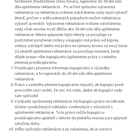
technické zhodnotenie stavu tovaru, najneskôr do 30 dní odo
dňa uplatnenia reklamácie. . Po určení spôsobu vybavenia
reklamácie sa reklamácia vrátane odstránenia vady musí vybaviť
ihneď, pričom v odôvodnených prípadoch možno reklamáciu
vybaviť aj neskôr. Vybavenie reklamácie vrátane odstránenia
vady však nesmie trvať dlhšie ako 30 dní odo dňa uplatnenia
reklamácie. Márne uplynutie tejto lehoty sa považuje za
podstatné porušenie zmluvy a kupujúci má právo od kúpnej
zmluvy odstúpiť alebo má právo na výmenu tovaru za nový tovar.
Za okamih uplatnenia reklamácie sa považuje moment, kedy
dôjde prejav vôle kupujúceho (uplatnenie práva z vadného
plnenia) predávajúcemu.
Predávajúci písomne informuje kupujúceho o výsledku
reklamácie, a to najneskôr do 30 dní odo dňa uplatnenia
reklamácie.
Právo z vadného plnenia kupujúcemu nepatrí, ak kupujúci pred
prevzatím veci vedel, že vec má vadu, alebo ak kupujúci vadu
sám spôsobil.
V prípade oprávnenej reklamácie má kupujúci právo na náhradu
účelne vynaložených nákladov vzniknutých v súvislosti s
uplatnením reklamácie. Toto právo môže kupujúci u
predávajúceho uplatniť v lehote do jedného mesiaca po uplynutí
záručnej doby.
Voľbu spôsobu reklamácie a jej vybavenia, ak je viacero