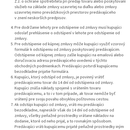
Z.z. o ochrane spotrebiteľa pri predaji tovaru alebo poskytovaní
služieb na základe zmluvy uzavretej na diaľku alebo zmluvy
uzavretej mimo prevádzkových priestorov predávajúceho
v znení neskorších predpisov.
Pre dodržanie lehoty pre odstúpenie od zmluvy musí kupujúci
odoslať prehlásenie o odstúpení v lehote pre odstúpenie od
zmluvy.
Pre odstúpenie od kúpnej zmluvy môže kupujúci využiť vzorový
formulár k odstúpeniu od zmluvy poskytovaný predávajúcim.
Odstúpenie od kúpnej zmluvy zašle kupujúci na emailovú alebo
doručovaciu adresu predávajúceho uvedenú v týchto
obchodných podmienkach. Predávajúci potvrdí kupujúcemu
bezodkladne prijatie formulára.
Kupujúci, ktorý odstúpil od zmluvy, je povinný vrátiť
predávajúcemu tovar do 14 dní od odstúpenia od zmluvy.
Kupujúci znáša náklady spojené s vrátením tovaru
predávajúcemu, a to i v tom prípade, ak tovar nemôže byť
vrátený pre svoju povahu obvyklou poštovnou cestou.
Ak odstúpi kupujúci od zmluvy, vráti mu predávajúci
bezodkladne, najneskôr však do 14 dní od odstúpenie od
zmluvy, všetky peňažné prostriedky vrátane nákladov na
dodanie, ktoré od neho prijal, a to rovnakým spôsobom.
Predávajúci vráti kupujúcemu prijaté peňažné prostriedky iným