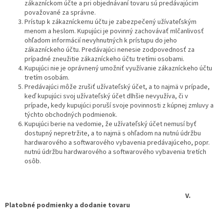
zákazníckom účte a pri objednávaní tovaru sú predávajúcim
považované za správne.
Prístup k zákazníckemu účtu je zabezpečený užívateľským
menom a heslom. Kupujúci je povinný zachovávať mlčanlivosť
ohľadom informácií nevyhnutných k prístupu do jeho
zákazníckeho účtu. Predávajúci nenesie zodpovednosť za
prípadné zneužitie zákazníckeho účtu tretími osobami.
Kupujúci nie je oprávnený umožniť využívanie zákazníckeho účtu
tretím osobám.
Predávajúci môže zrušiť užívateľský účet, a to najmä v prípade,
keď kupujúci svoj užívateľský účet dlhšie nevyužíva, či v
prípade, kedy kupujúci poruší svoje povinnosti z kúpnej zmluvy a
týchto obchodných podmienok.
Kupujúci berie na vedomie, že užívateľský účet nemusí byť
dostupný nepretržite, a to najmä s ohľadom na nutnú údržbu
hardwarového a softwarového vybavenia predávajúceho, popr.
nutnú údržbu hardwarového a softwarového vybavenia tretích
osôb.
V.
Platobné podmienky a dodanie tovaru