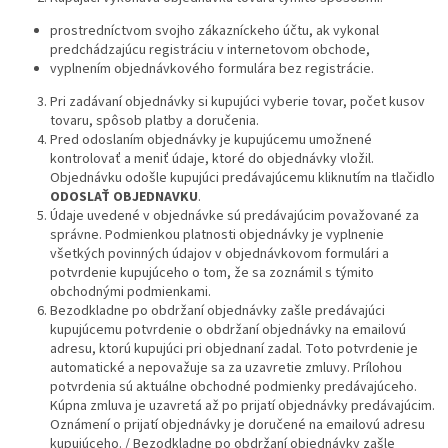
prostredníctvom svojho zákazníckeho účtu, ak vykonal
predchádzajúcu registráciu v internetovom obchode,
vyplnením objednávkového formulára bez registrácie.
Pri zadávaní objednávky si kupujúci vyberie tovar, počet kusov
tovaru, spôsob platby a doručenia.
Pred odoslaním objednávky je kupujúcemu umožnené
kontrolovať a meniť údaje, ktoré do objednávky vložil.
Objednávku odošle kupujúci predávajúcemu kliknutím na tlačidlo
ODOSLAŤ OBJEDNAVKU
.
Údaje uvedené v objednávke sú predávajúcim považované za
správne. Podmienkou platnosti objednávky je vyplnenie
všetkých povinných údajov v objednávkovom formulári a
potvrdenie kupujúceho o tom, že sa zoznámil s týmito
obchodnými podmienkami.
Bezodkladne po obdržaní objednávky zašle predávajúci
kupujúcemu potvrdenie o obdržaní objednávky na emailovú
adresu, ktorú kupujúci pri objednaní zadal. Toto potvrdenie je
automatické a nepovažuje sa za uzavretie zmluvy. Prílohou
potvrdenia sú aktuálne obchodné podmienky predávajúceho.
Kúpna zmluva je uzavretá až po prijatí objednávky predávajúcim.
Oznámení o prijatí objednávky je doručené na emailovú adresu
kupujúceho. / Bezodkladne po obdržaní objednávky zašle