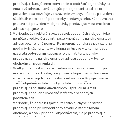
predávajúci kupujúcemu potvrdenie o obdržaní objednávky na
emailovú adresu, ktorú kupujúci pri objednaní zadal. Toto
potvrdenie sa považuje za uzavretie zmluvy. Prílohou potvrdenia
sú aktuálne obchodné podmienky predávajúceho. Kúpna zmluva
je uzavretá potvrdením objednávky predávajúcim na emailovú
adresu kupujúceho.
V prípade, že niektorú z požiadaviek uvedených v objednávke
nemôže predávajúci splniť, zašle kupujúcemu na jeho emailovú
adresu pozmenenú ponuku. Pozmenená ponuka sa považuje za
nový návrh kúpnej zmluvy a kúpna zmluva je v takom prípade
uzavretá potvrdením kupujúceho o prijatí tejto ponuky
predávajúcemu na jeho emailovú adresu uvedenú v týchto
obchodných podmienkach.
Všetky objednávky prijaté predávajúcim sú záväzné. Kupujúci
môže zrušiť objednávku, pokým nie je kupujúcemu doručené
oznámenie o prijatí objednávky predávajúcim. Kupujúci môže
zrušiť objednávku telefonicky na telefónnom čísle
predávajúceho alebo elektronickou správou na email
predávajúceho, obe uvedené v týchto obchodných
podmienkach.
V prípade, že došlo ku zjavnej technickej chybe na strane
predávajúceho pri uvedení ceny tovaru v internetovom
obchode, alebo v priebehu objednávania, nie je predávajúci