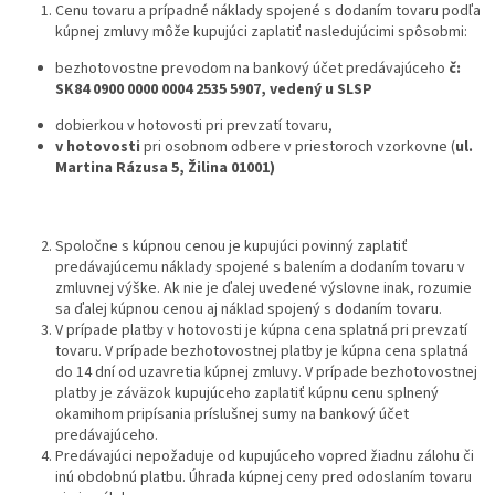
Cenu tovaru a prípadné náklady spojené s dodaním tovaru podľa
kúpnej zmluvy môže kupujúci zaplatiť nasledujúcimi spôsobmi:
bezhotovostne prevodom na bankový účet predávajúceho
č:
SK84 0900 0000 0004 2535 5907, vedený u SLSP
dobierkou v hotovosti pri prevzatí tovaru,
v hotovosti
pri osobnom odbere v priestoroch vzorkovne (
ul.
Martina Rázusa 5, Žilina 01001)
Spoločne s kúpnou cenou je kupujúci povinný zaplatiť
predávajúcemu náklady spojené s balením a dodaním tovaru v
zmluvnej výške. Ak nie je ďalej uvedené výslovne inak, rozumie
sa ďalej kúpnou cenou aj náklad spojený s dodaním tovaru.
V prípade platby v hotovosti je kúpna cena splatná pri prevzatí
tovaru. V prípade bezhotovostnej platby je kúpna cena splatná
do 14 dní od uzavretia kúpnej zmluvy. V prípade bezhotovostnej
platby je záväzok kupujúceho zaplatiť kúpnu cenu splnený
okamihom pripísania príslušnej sumy na bankový účet
predávajúceho.
Predávajúci nepožaduje od kupujúceho vopred žiadnu zálohu či
inú obdobnú platbu. Úhrada kúpnej ceny pred odoslaním tovaru