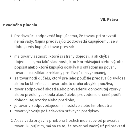
VII.
Práva
z vadného plnenia
Predávajúci zodpovedá kupujúcemu, že tovaru pri prevzatí
nemá vady. Najmä predávajúci zodpovedá kupujúcemu, že v
dobe, kedy kupujúci tovar prevzal:
má tovar vlastnosti, ktoré si strany dojedali, a ak chýba
dojednanie, má také vlastnosti, ktoré predávajúci alebo výrobca
popísal alebo ktoré kupujúci očakával s ohľadom na povahu
tovaru a na základe reklamy predávajúcim vykonanej,
sa tovar hodí k účelu, ktorý pre jeho použitie predávajúci uvádza
alebo ku ktorému sa tovar tohoto druhu obvykle používa,
tovar zodpovedá akosti alebo prevedeniu dohodnutej vzorky
alebo predlohy, ak bola akosť alebo prevedenie určené podľa
dohodnutej vzorky alebo predlohy,
je tovar v zodpovedajúcom množstve alebo hmotnosti a
tovar vyhovuje požiadavkám právnych predpisov.
Ak sa vada prejaví v priebehu šiestich mesiacov od prevzatia
tovaru kupujúcim, má sa za to, že tovar bol vadný už pri prevzatí.