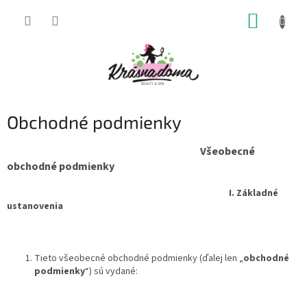
Prejsť
NÁKUP
na
obsah
KOŠÍK
Obchodné podmienky
Všeobecné
obchodné podmienky
I.
Základné
ustanovenia
Tieto všeobecné obchodné podmienky (ďalej len „
obchodné
podmienky
“) sú vydané: