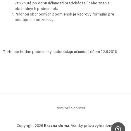
vzniknuté po dobu účinnosti predchádzajúceho znenia
obchodných podmienok.
Prílohou obchodných podmienok je vzorový formulár pre
odstúpenie od zmluvy.
Tieto obchodné podmienky nadobúdajú účinnosť dňom 12.6.2018
Z
á
Vytvoril Shoptet
p
ä
t
Copyright 2026
Krasna doma
. Všetky práva vyhradené.
i