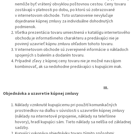
nemôže byť vrátený obvyklou poštovnou cestou. Ceny tovaru
zostávajú v platnosti po dobu, po ktorú sú zobrazované
v internetovom obchode. Toto ustanovenie nevylučuje
dojednanie kúpnej zmluvy za individuálne dohodnutých
podmienok.
Všetka prezentácia tovaru umiestnená v katalógu internetového
obchodu je informatívneho charakteru a predávajúci nie je
povinný uzavrieť kúpnu zmluvu ohľadom tohoto tovaru.
V internetovom obchode sú zverejnené informácie o nákladoch
spojených s balením a dodaním tovaru.
Prípadné zľavy z kúpnej ceny tovaru nie je možné navzájom
kombinovať, ak sa nedohodne predávajúci s kupujúcim inak.
III.
Objednávka a uzavretie kúpnej zmluvy
Náklady vzniknuté kupujúcemu pri použití komunikačných
prostriedkov na diaľku v súvislosti s uzavretím kúpnej zmluvy
(náklady na internetové pripojenie, náklady na telefónne
hovory), hradí kupujúci sám. Tieto náklady sa nelíšia od základnej
sadzby.
Kupujúci vykonáva objednávku tovaru týmito spôsobmi: