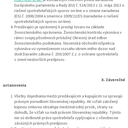
Európskeho parlamentu a Rady (EU) č. 524/2013 z 21. mája 2013 o
riešení spotrebiteľských sporov on-line a o zmene nariadenia
(ES) č. 2006/2004 a smernice 2009/22/ES (nariadenie o riešení
spotrebiteľských sporov on-line).
Predávajúci je oprávnený k predaji tovaru na základe
živnostenského oprávnenia. Živnostenskú kontrolu vykonáva v
rámci svojej pôsobnosti príslušný Okresný úrad odbor
živnostenského podnikania. Slovenská obchodní inšpekcia
vykonáva vo vymedzenom rozsahu okrem iného dozor nad
dodržiavaním zákona č. 250/2007 Z.z. o ochrane spotrebiteľa
v znení neskorších predpisov .
X.
Záverečné
ustanovenia
Všetky dojednania medzi predávajúcim a kupujúcim sa spravujú
právnym poriadkom Slovenskej republiky. Ak vzťah založený
kúpnou zmluvou obsahuje medzinárodný prvok, strany sa
dohodli, že vzťah sa riadi právom Slovenskej republiky. Týmto
nie sú dotknuté práva spotrebiteľa vyplývajúce z všeobecne
záväzných právnych predpisov.