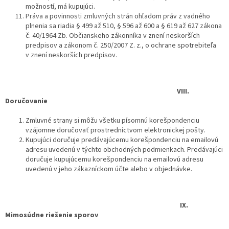
možností, má kupujúci.
Práva a povinnosti zmluvných strán ohľadom práv z vadného
plnenia sa riadia § 499 až 510, § 596 až 600 a § 619 až 627 zákona
č. 40/1964 Zb. Občianskeho zákonníka v znení neskorších
predpisov a zákonom č. 250/2007 Z. z., o ochrane spotrebiteľa
v znení neskorších predpisov.
VIII.
Doručovanie
Zmluvné strany si môžu všetku písomnú korešpondenciu
vzájomne doručovať prostredníctvom elektronickej pošty.
Kupujúci doručuje predávajúcemu korešpondenciu na emailovú
adresu uvedenú v týchto obchodných podmienkach. Predávajúci
doručuje kupujúcemu korešpondenciu na emailovú adresu
uvedenú v jeho zákazníckom účte alebo v objednávke.
IX.
Mimosúdne riešenie sporov