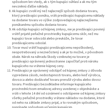
spôsobom len vtedy, ak s tým kupujúci súhlasí a ak mu tým
nevzniknú ďalšie náklady.
Ak kupujúci zvolil iný než najlacnejší spôsob dodania tovaru,
ktorý predávajúci ponúka, vráti predávajúci kupujúcemu náklady
na dodanie tovaru vo výške zodpovedajúcej najlacnejšiemu
ponúkanému spôsobu dodania tovaru.
Ak odstúpi kupujúci od kúpnej zmluvy, nie je predávajúci povinný
vrátiť prijaté peňažné prostriedky kupujúcemu skôr, než mu
kupujúci tovar odovzdá alebo preukáže, že tovar
predávajúcemu odoslal.
Tovar musí vrátiť kupujúci predávajúcemu nepoškodený,
neopotrebovaný a neznečistený a ak je to možné, v pôvodnom
obale. Nárok na náhradu škody vzniknutej na tovare je
predávajúci oprávnený jednostranne započítať proti nároku
kupujúceho na vrátenie kúpnej ceny.
Predávajúci je oprávnený odstúpiť od kúpnej zmluvy z dôvodu
vypredania zásob, nedostupnosti tovaru, alebo keď výrobca,
dovozca alebo dodávateľ tovaru prerušil výrobu alebo dovoz
tovaru. Predávajúci bezodkladne informuje kupujúceho
prostredníctvom emailovej adresy uvedenej v objednávke a
vráti v lehote 14 dní od oznámení o odstúpenie od kúpnej zmluvy
všetky peňažné prostriedky vrátane nákladov na dodanie, ktoré
od neho na základe zmluvy prijal, a to rovnakým spôsobom,
poprípade spôsobom určeným kupujúcim.