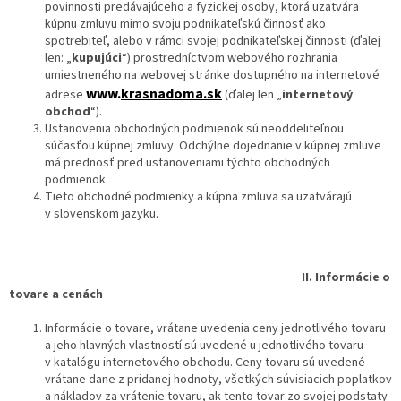
povinnosti predávajúceho a fyzickej osoby, ktorá uzatvára
kúpnu zmluvu mimo svoju podnikateľskú činnosť ako
spotrebiteľ, alebo v rámci svojej podnikateľskej činnosti (ďalej
len: „
kupujúci
“) prostredníctvom webového rozhrania
umiestneného na webovej stránke dostupného na internetové
www.
krasnadoma.sk
adrese
(ďalej len „
internetový
obchod
“).
Ustanovenia obchodných podmienok sú neoddeliteľnou
súčasťou kúpnej zmluvy. Odchýlne dojednanie v kúpnej zmluve
má prednosť pred ustanoveniami týchto obchodných
podmienok.
Tieto obchodné podmienky a kúpna zmluva sa uzatvárajú
v slovenskom jazyku.
II.
Informácie o
tovare a cenách
Informácie o tovare, vrátane uvedenia ceny jednotlivého tovaru
a jeho hlavných vlastností sú uvedené u jednotlivého tovaru
v katalógu internetového obchodu. Ceny tovaru sú uvedené
vrátane dane z pridanej hodnoty, všetkých súvisiacich poplatkov
a nákladov za vrátenie tovaru, ak tento tovar zo svojej podstaty