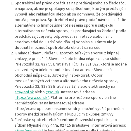
Spotrebiteľ má právo obrátiť sa na predávajúceho so žiadosťou
o nápravu, ak nie je spokojný so spôsobom, ktorým predávajúci
vybavil jeho reklamáciu alebo ak sa domnieva, že predávajúci
porušil jeho práva. Spotrebiteľ má právo podať návrh na začatie
alternatívneho (mimosúdneho) riešenia sporu u subjektu
alternatívneho riešenia sporov, ak predávajúci na žiadosť podľa
predchádzajúcej vety odpovedal zamietavo alebo na ňu
neodpovedal do 30 dní odo dňa jej odoslania. Týmto nie je
dotknutá možnosť spotrebiteľa obrátiť sa na súd.
K mimosúdnemu riešeniu spotrebiteľských sporou z kúpnej
zmluvy je príslušná Slovenská obchodná inšpekcia, so sídlom:
Prievozská 32, 827 99 Bratislava, IČO: 17 331 927, ktorú je možné
za uvedeným účelom kontaktovať na adrese Slovenská
obchodná inšpekcia, Ústredný inšpektorát, Odbor
medzinárodných vzťahov a alternatívneho riešenia sporov,
Prievozská 32, 827 99 Bratislava 27, alebo elektronicky na
ars@soi.sk
alebo
@soi.sk
. Internetová adresa:
https://www.soi.sk/
. Platformu pre riešenie sporov on-line
nachádzajúcu sa na internetovej adrese
http://ec.europa.eu/consumers/odr je možné využiť pri riešení
sporov medzi predávajúcim a kupujúcim z kúpnej zmluvy.
Európske spotrebiteľské centrum Slovenská republika, so
sídlom Mlynské nivy 44/a, 827 15 Bratislave, internetová adresa:
http://esc-sr.sk/
je kontaktným miestom podľa Nariadenia