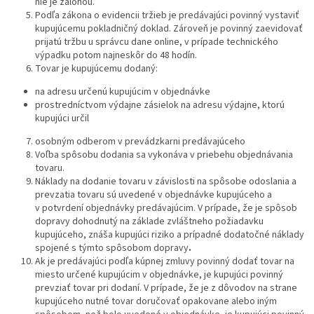
nie je zálohou.
Podľa zákona o evidencii tržieb je predávajúci povinný vystaviť
kupujúcemu pokladničný doklad. Zároveň je povinný zaevidovať
prijatú tržbu u správcu dane online, v prípade technického
výpadku potom najneskôr do 48 hodín.
Tovar je kupujúcemu dodaný:
na adresu určenú kupujúcim v objednávke
prostredníctvom výdajne zásielok na adresu výdajne, ktorú
kupujúci určil
osobným odberom v prevádzkarni predávajúceho
Voľba spôsobu dodania sa vykonáva v priebehu objednávania
tovaru.
Náklady na dodanie tovaru v závislosti na spôsobe odoslania a
prevzatia tovaru sú uvedené v objednávke kupujúceho a
v potvrdení objednávky predávajúcim. V prípade, že je spôsob
dopravy dohodnutý na základe zvláštneho požiadavku
kupujúceho, znáša kupujúci riziko a prípadné dodatočné náklady
spojené s týmto spôsobom dopravy
.
Ak je predávajúci podľa kúpnej zmluvy povinný dodať tovar na
miesto určené kupujúcim v objednávke, je kupujúci povinný
prevziať tovar pri dodaní. V prípade, že je z dôvodov na strane
kupujúceho nutné tovar doručovať opakovane alebo iným