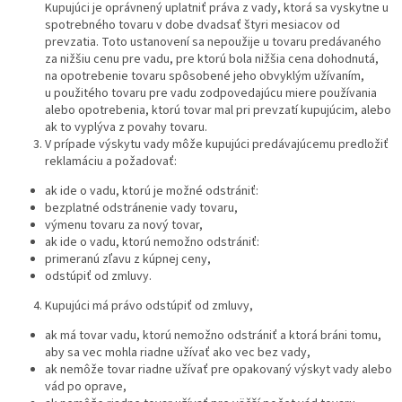
Kupujúci je oprávnený uplatniť práva z vady, ktorá sa vyskytne u
spotrebného tovaru v dobe dvadsať štyri mesiacov od
prevzatia. Toto ustanovení sa nepoužije u tovaru predávaného
za nižšiu cenu pre vadu, pre ktorú bola nižšia cena dohodnutá,
na opotrebenie tovaru spôsobené jeho obvyklým užívaním,
u použitého tovaru pre vadu zodpovedajúcu miere používania
alebo opotrebenia, ktorú tovar mal pri prevzatí kupujúcim, alebo
ak to vyplýva z povahy tovaru.
V prípade výskytu vady môže kupujúci predávajúcemu predložiť
reklamáciu a požadovať:
ak ide o vadu, ktorú je možné odstrániť:
bezplatné odstránenie vady tovaru,
výmenu tovaru za nový tovar,
ak ide o vadu, ktorú nemožno odstrániť:
primeranú zľavu z kúpnej ceny,
odstúpiť od zmluvy.
Kupujúci má právo odstúpiť od zmluvy,
ak má tovar vadu, ktorú nemožno odstrániť a ktorá bráni tomu,
aby sa vec mohla riadne užívať ako vec bez vady,
ak nemôže tovar riadne užívať pre opakovaný výskyt vady alebo
vád po oprave,