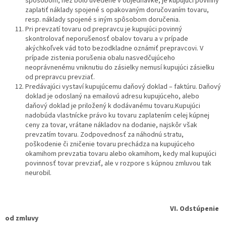
spôsobom, než bolo uvedené v objednávke, je kupujúci povinný
zaplatiť náklady spojené s opakovaným doručovaním tovaru,
resp. náklady spojené s iným spôsobom doručenia.
Pri prevzatí tovaru od prepravcu je kupujúci povinný
skontrolovať neporušenosť obalov tovaru a v prípade
akýchkoľvek vád toto bezodkladne oznámiť prepravcovi. V
prípade zistenia porušenia obalu nasvedčujúceho
neoprávnenému vniknutiu do zásielky nemusí kupujúci zásielku
od prepravcu prevziať.
Predávajúci vystaví kupujúcemu daňový doklad – faktúru. Daňový
doklad je odoslaný na emailovú adresu kupujúceho, alebo
daňový doklad je priložený k dodávanému tovaru.Kupujúci
nadobúda vlastnícke právo ku tovaru zaplatením celej kúpnej
ceny za tovar, vrátane nákladov na dodanie, najskôr však
prevzatím tovaru. Zodpovednosť za náhodnú stratu,
poškodenie či zničenie tovaru prechádza na kupujúceho
okamihom prevzatia tovaru alebo okamihom, kedy mal kupujúci
povinnosť tovar prevziať, ale v rozpore s kúpnou zmluvou tak
neurobil.
VI.
Odstúpenie
od zmluvy