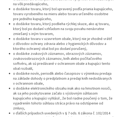
na vôli predávajúceho,
o dodávke tovaru, ktorý bol upravený podľa priania kupujúceho,
tovaru vyrobeného na mieru alebo tovaru určeného osobitne
pre jedného kupujúceho,
o dodávke tovaru, ktorý podlieha rýchlej skaze, ako aj tovaru,
ktorý bol po dodaní vzhľadom na svoju povahu nenávratne
zmiešaný s iným tovarom,
o dodávke tovaru v uzavretom obale, ktorý nie je vhodné vrátiť
z dôvodov ochrany zdravia alebo z hygienických dôvodov a
ktorého ochranný obal bol po dodaní porušený,
o dodávke zvukových záznamov, obrazových záznamov,
zvukovoobrazových záznamov, kníh alebo počítačového
softvéru, ak sú predávané v ochrannom obale a kupujúci tento
obal rozbalil,
o dodávke novín, periodík alebo časopisov s výnimkou predaja
na základe dohody o predplatnom a predaji kníh nedodávanych
v ochrannom obale,
o dodávke elektronického obsahu inak ako na hmotnom nosiči,
ak sa jeho poskytovanie začalo s výslovným súhlasom
kupujúceho a kupujúci vyhlásil , že bol riadne poučený o tom, že
vyjadrením tohoto súhlasu stráca právo na odstúpenie od
zmluvy,
v ďalších prípadoch uvedených v § 7 ods. 6 zákona č. 102/2014