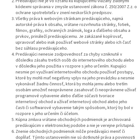
Predávajúci nie je vo vzťahu ku kupujúcemu viazaný žiadnymi
kódexmi správania v zmysle ustanovení zákona č. 250/2007 Z.z. o
ochrane spotrebiteľa v znení neskorších predpisov.
Všetky práva k webovým stránkam predávajúceho, najmä
autorské práva k obsahu, vrátane rozvrhnutia stránky, fotiek,
filmov, grafiky, ochranných známok, loga a ďalšieho obsahu a
prvkov, prináleží predávajúcemu. Je zakázané kopírovať,
upravovať alebo inak používať webové stránky alebo ich časť
bez súhlasu predávajúceho.
Predávajúci nenesie zodpovednosť za chyby vzniknuté v
dôsledku zásahu tretích osôb do internetového obchodu alebo
v dôsledku jeho použitia v rozpore s jeho určením. Kupujúci
nesmie pri využívaní internetového obchodu používať postupy,
ktoré by mohli mať negatívny vplyv na jeho prevádzku a nesmie
vykonávať žiadnu činnosť, ktorá by mohla jemu alebo tretím
osobám umožniť neoprávnene zasahovať či neoprávnene užívať
programové vybavenie alebo ďalšie súčasti tvoriace
internetový obchod a užívať internetový obchod alebo jeho
časti či softwarové vybavenie takým spôsobom, ktorý by bol v
rozpore s jeho určením či účelom.
Kúpna zmluva vrátane obchodných podmienok je archivovaná
predávajúcim v elektronickej podobe a nie je verejne prístupná.
Znenie obchodných podmienok môže predávajúci meniť či
dopĺňať. Týmto ustanovením nie sú dotknuté práva a povinnosti