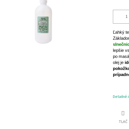
hviezdičiek.
Ľahký te
Základo
slnečni
lepšie v
po masáž
olej je
id
pokožkou
prípadn
Detailné 
TLAČ