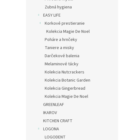
Zubná hygiena
EASY LIFE
Korkové prestieranie
Kolekcia Magie De Noel
Poháre a hrnčeky
Taniere a misky
Darčekové balenia
Melaminové tácky
Kolekcia Nutcrackers
Kolekcia Botanic Garden
Kolekcia Gingerbread
Kolekcia Magie De Noel
GREENLEAF
IKAROV
KITCHEN CRAFT
LOGONA
LOGODENT