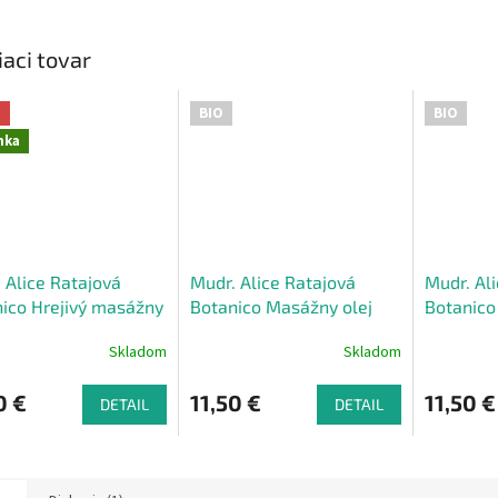
iaci tovar
a
BIO
BIO
nka
 Alice Ratajová
Mudr. Alice Ratajová
Mudr. Al
ico Hrejivý masážny
Botanico Masážny olej
Botanico
500 ml
čokoládový 500 ml
masážny 
Skladom
Skladom
0 €
11,50 €
11,50 €
DETAIL
DETAIL