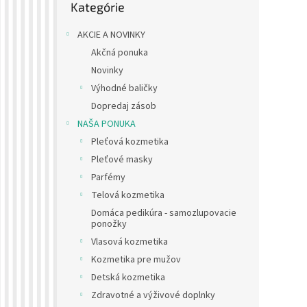
Kategórie
kategórie
AKCIE A NOVINKY
Akčná ponuka
Novinky
Výhodné baličky
Dopredaj zásob
NAŠA PONUKA
Pleťová kozmetika
Pleťové masky
Parfémy
Telová kozmetika
Domáca pedikúra - samozlupovacie
ponožky
Vlasová kozmetika
Kozmetika pre mužov
Detská kozmetika
Zdravotné a výživové doplnky