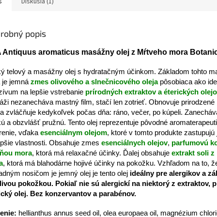
s
Diskusia (1)
robný popis
 Antiquus aromaticus masážny olej z Mŕtveho mora Botani
ý telový a masážny olej s hydratačným účinkom. Základom tohto 
a je jemná
zmes olivového a slnečnicového oleja
pôsobiaca ako ide
zívum na lepšie vstrebanie
prírodných extraktov a éterických olej
ži nezanecháva mastný film, stačí len zotrieť. Obnovuje prirodzené 
i a zvláčňuje kedykoľvek počas dňa: ráno, večer, po kúpeli. Zanecháv
ú a obzvlášť pružnú. Tento olej reprezentuje pôvodné aromaterapeut
renie, vďaka
esenciálnym olejom
, ktoré v tomto produkte zastupujú
epšie vlastnosti. Obsahuje zmes
esenciálnych olejov
,
parfumovú k
ôňou mora
, ktorá má relaxačné účinky. Ďalej obsahuje
extrakt soli 
a
, ktorá má blahodárne hojivé účinky na pokožku. Vzhľadom na to, ž
adným nosičom je jemný olej je tento olej
ideálny pre alergikov a z
tlivou pokožkou. Pokiaľ nie sú alergickí na niektorý z extraktov, 
ický olej. Bez konzervantov a parabénov.
enie:
hellianthus annus seed oil, olea europaea oil, magnézium chlori