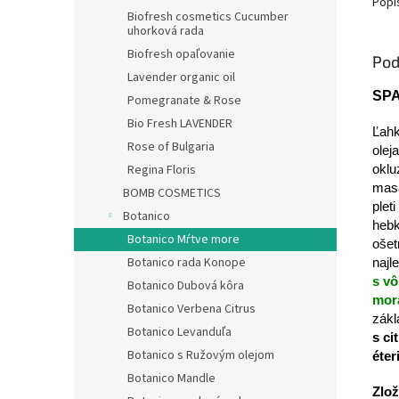
Popi
Biofresh cosmetics Cucumber
uhorková rada
Biofresh opaľovanie
Pod
Lavender organic oil
SPA
Pomegranate & Rose
Bio Fresh LAVENDER
Ľahk
Rose of Bulgaria
olej
Regina Floris
oklu
masá
BOMB COSMETICS
plet
Botanico
hebk
Botanico Mŕtve more
ošet
Botanico rada Konope
najl
s v
Botanico Dubová kôra
mor
Botanico Verbena Citrus
zákl
Botanico Levanduľa
s ci
Botanico s Ružovým olejom
éter
Botanico Mandle
Zlož