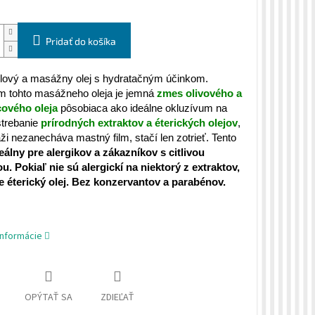
Pridať do košíka
lový a masážny olej s hydratačným účinkom.
m tohto masážneho oleja je jemná
zmes olivového a
cového oleja
pôsobiaca ako ideálne okluzívum na
strebanie
prírodných extraktov a éterických olejov
,
i nezanecháva mastný film, stačí len zotrieť. Tento
eálny pre alergikov a zákazníkov s citlivou
. Pokiaľ nie sú alergickí na niektorý z extraktov,
e éterický olej. Bez konzervantov a parabénov.
informácie
OPÝTAŤ SA
ZDIEĽAŤ