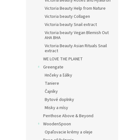
Victoria Beauty Roses and Hyaluron
Victoria Beauty Help from Nature
Victoria beauty Collagen
Victoria beauty Snail extract
Victoria beauty Vegan Blemish Out
AHA BHA
Victoria Beauty Asian Rituals Snail
extract
WE LOVE THE PLANET
Greengate
Hnčeky a šálky
Taniere
Čajníky
Bytové doplnky
Misky a mísy
Penthose Above & Beyond
WoodenSpoon
Opaľovacie krémy a oleje