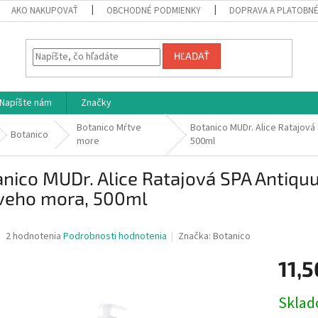
AKO NAKUPOVAŤ
OBCHODNÉ PODMIENKY
DOPRAVA A PLATOBN
HĽADAŤ
Napíšte nám
Značky
Botanico Mŕtve
Botanico MUDr. Alice Ratajov
Botanico
more
500ml
nico MUDr. Alice Ratajová SPA Antiqu
veho mora, 500ml
Priemerné
2 hodnotenia
Podrobnosti hodnotenia
Značka:
Botanico
hodnotenie
produktu
11,5
je
5,0
Jednotk
Skla
z
cena:
5