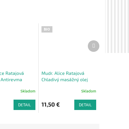
BIO
Ďalší
produkt
ice Ratajová
Mudr. Alice Ratajová
 Antirevma
Chladivý masážný olej
olej 500 ml
500 ml
Skladom
Skladom
11,50 €
DETAIL
DETAIL