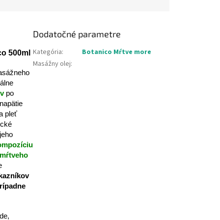
Dodatočné parametre
Kategória
:
Botanico Mŕtve more
co 500ml
Masážny olej
:
masážneho
álne
ov
po
napätie
a pleť
ické
 jeho
ompozíciu
z mŕtveho
e
ákazníkov
prípadne
de,