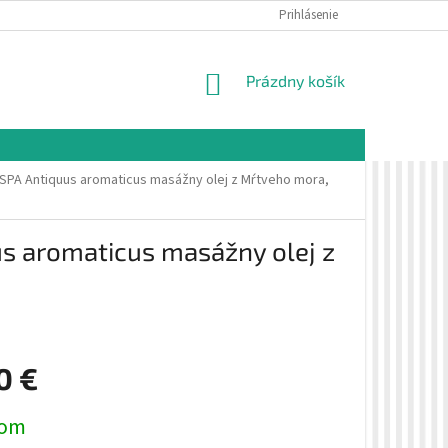
É PODMIENKY
OCHRANA OSOBNÝCH ÚDAJOV
Prihlásenie
VZORKOVÁ PREDAJŇA 
NÁKUPNÝ
Prázdny košík
KOŠÍK
á SPA Antiquus aromaticus masážny olej z Mŕtveho mora,
us aromaticus masážny olej z
0 €
ová
dom