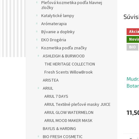
Pleťová kozmetika podľa hlavnej
zložky
Súvis
Katalytické lampy
Arómaterapia
Akci
Bývanie a doplnky
Novi
EKO Drogéria
BIO
Kozmetika podľa značky
ASHLEIGH & BURWOOD
THE HERITAGE COLLECTION
Fresh Scents WillowBrook
Mudr.
ARISTEA
Botan
ARIUL
olej 
ARIUL 7 DAYS
ARIUL Textilné pleťové masky JUICE
11,5
ARIUL GLOW WATERMELON
ARIUL MOOD MAKER MASK
BAYLIS & HARDING
BIO FRESH COSMETIC