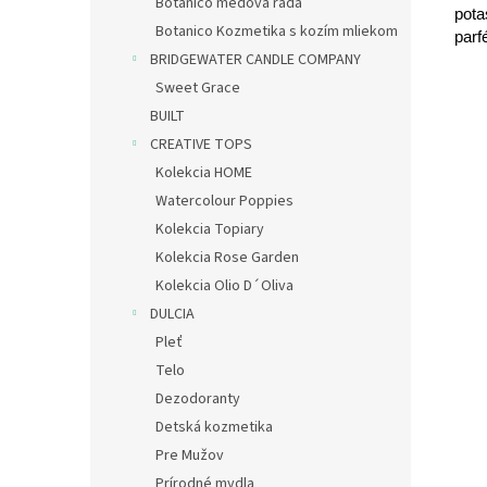
Botanico medová rada
pota
Botanico Kozmetika s kozím mliekom
parf
BRIDGEWATER CANDLE COMPANY
Sweet Grace
BUILT
CREATIVE TOPS
Kolekcia HOME
Watercolour Poppies
Kolekcia Topiary
Kolekcia Rose Garden
Kolekcia Olio D´Oliva
DULCIA
Pleť
Telo
Dezodoranty
Detská kozmetika
Pre Mužov
Prírodné mydla