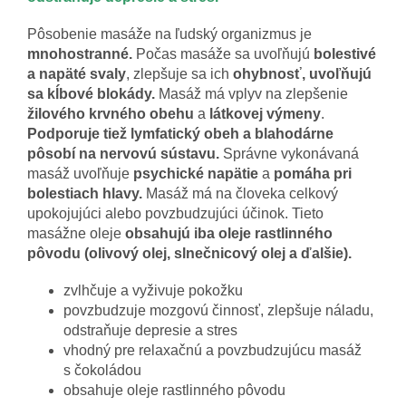
Pôsobenie masáže na ľudský organizmus je
mnohostranné.
Počas masáže sa uvoľňujú
bolestivé
a napäté svaly
, zlepšuje sa ich
ohybnosť, uvoľňujú
sa kĺbové blokády.
Masáž má vplyv na zlepšenie
žilového krvného obehu
a
látkovej výmeny
.
Podporuje tiež lymfatický obeh a blahodárne
pôsobí na nervovú sústavu.
Správne vykonávaná
masáž uvoľňuje
psychické napätie
a
pomáha pri
bolestiach hlavy.
Masáž má na človeka celkový
upokojujúci alebo povzbudzujúci účinok. Tieto
masážne oleje
obsahujú iba oleje rastlinného
pôvodu (olivový olej, slnečnicový olej a ďalšie).
zvlhčuje a vyživuje pokožku
povzbudzuje mozgovú činnosť, zlepšuje náladu,
odstraňuje depresie a stres
vhodný pre relaxačnú a povzbudzujúcu masáž
s čokoládou
obsahuje oleje rastlinného pôvodu