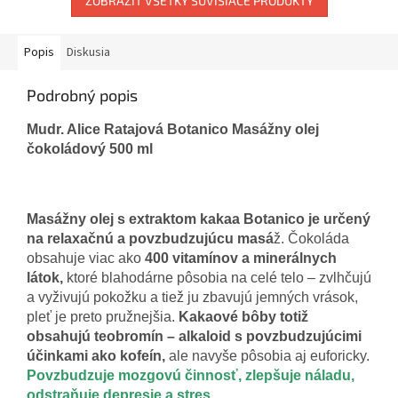
ZOBRAZIŤ VŠETKY SÚVISIACE PRODUKTY
Popis
Diskusia
Podrobný popis
Mudr. Alice Ratajová Botanico Masážny olej
čokoládový 500 ml
Masážny olej s extraktom kakaa Botanico je určený
na relaxačnú a povzbudzujúcu masá
ž. Čokoláda
obsahuje viac ako
400 vitamínov a minerálnych
látok,
ktoré blahodárne pôsobia na celé telo – zvlhčujú
a vyživujú pokožku a tiež ju zbavujú jemných vrások,
pleť je preto pružnejšia.
Kakaové bôby totiž
obsahujú teobromín – alkaloid s povzbudzujúcimi
účinkami ako kofeín,
ale navyše pôsobia aj euforicky.
Povzbudzuje mozgovú činnosť, zlepšuje náladu,
odstraňuje depresie a stres.