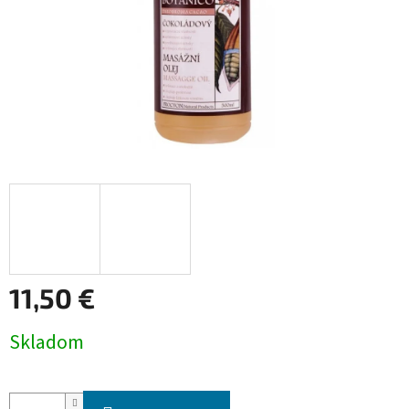
11,50 €
Jednotková
Skladom
cena: