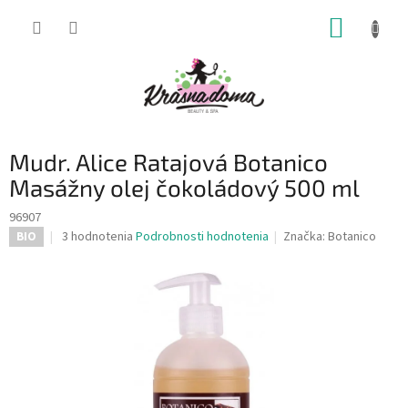
Prejsť
NÁKUP
na
obsah
KOŠÍK
Mudr. Alice Ratajová Botanico
Masážny olej čokoládový 500 ml
96907
Priemerné
3 hodnotenia
Podrobnosti hodnotenia
Značka:
Botanico
BIO
hodnotenie
produktu
je
5,0
z
5
hviezdičiek.