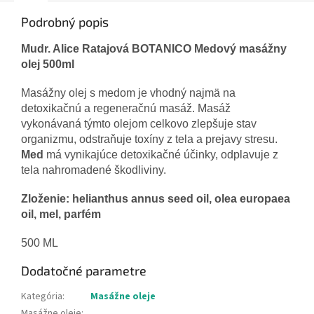
Podrobný popis
Mudr. Alice Ratajová BOTANICO Medový masážny
olej 500ml
Masážny olej s medom je vhodný najmä na
detoxikačnú a regeneračnú masáž. Masáž
vykonávaná týmto olejom celkovo zlepšuje stav
organizmu, odstraňuje toxíny z tela a prejavy stresu.
Med
má vynikajúce detoxikačné účinky, odplavuje z
tela nahromadené škodliviny.
Zloženie: helianthus annus seed oil, olea europaea
oil, mel, parfém
500 ML
Dodatočné parametre
Kategória
:
Masážne oleje
Masážne oleje
: