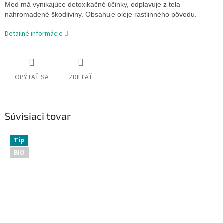
Med má vynikajúce detoxikačné účinky, odplavuje z tela
nahromadené škodliviny. Obsahuje oleje rastlinného pôvodu.
Detailné informácie
OPÝTAŤ SA
ZDIEĽAŤ
Súvisiaci tovar
Tip
BIO