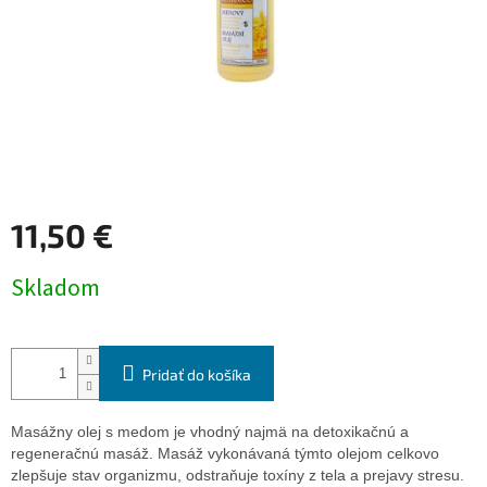
11,50 €
Jednotková
Skladom
cena:
Pridať do košíka
Masážny olej s medom je vhodný najmä na detoxikačnú a
regeneračnú masáž. Masáž vykonávaná týmto olejom celkovo
zlepšuje stav organizmu, odstraňuje toxíny z tela a prejavy stresu.