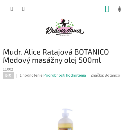
Prejsť
NÁKUP
na
obsah
KOŠÍK
Mudr. Alice Ratajová BOTANICO
Medový masážny olej 500ml
11002
Priemerné
1 hodnotenie
Podrobnosti hodnotenia
Značka:
Botanico
BIO
hodnotenie
produktu
je
5,0
z
5
hviezdičiek.