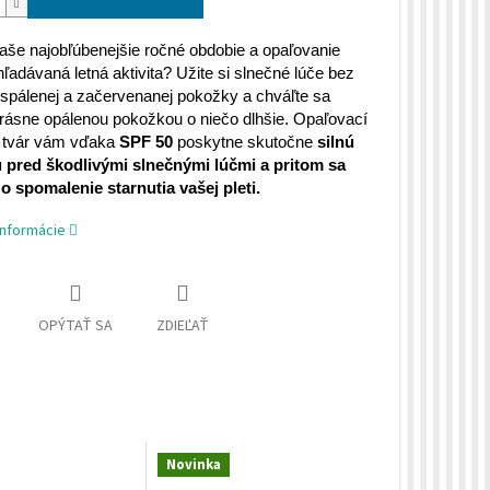
vaše najobľúbenejšie ročné obdobie a opaľovanie
ľadávaná letná aktivita? Užite si slnečné lúče bez
spálenej a začervenanej pokožky a chváľte sa
rásne opálenou pokožkou o niečo dlhšie. Opaľovací
 tvár vám vďaka
SPF 50
poskytne skutočne
silnú
 pred škodlivými slnečnými lúčmi a pritom sa
o spomalenie starnutia vašej pleti.
informácie
OPÝTAŤ SA
ZDIEĽAŤ
Novinka