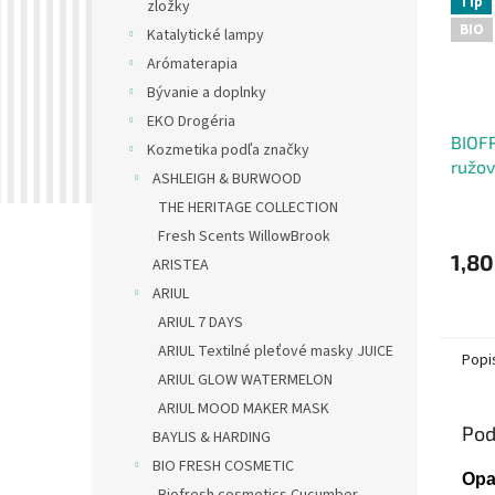
Tip
zložky
BIO
Katalytické lampy
Arómaterapia
Bývanie a doplnky
EKO Drogéria
BIOF
Kozmetika podľa značky
ružov
ASHLEIGH & BURWOOD
THE HERITAGE COLLECTION
Fresh Scents WillowBrook
1,80
ARISTEA
ARIUL
ARIUL 7 DAYS
ARIUL Textilné pleťové masky JUICE
Popi
ARIUL GLOW WATERMELON
ARIUL MOOD MAKER MASK
Pod
BAYLIS & HARDING
BIO FRESH COSMETIC
Opa