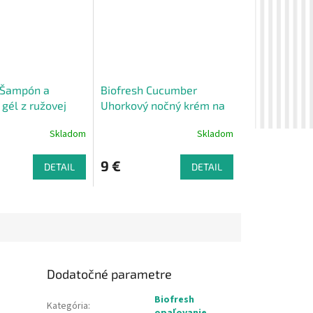
 Šampón a
Biofresh Cucumber
gél z ružovej
Uhorkový nočný krém na
 mužov 330ml
tvár 50 ml
Skladom
Skladom
9 €
DETAIL
DETAIL
Dodatočné parametre
Biofresh
Kategória
: