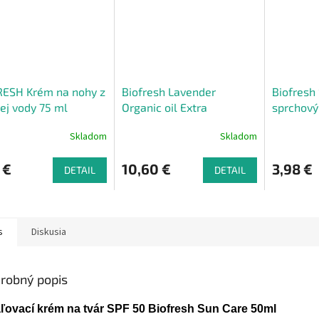
RESH Krém na nohy z
Biofresh Lavender
Biofresh
ej vody 75 ml
Organic oil Extra
sprchový 
vyživujúce telové maslo s
vody pre
Skladom
Skladom
organickým
levanduľovým olejom 300
 €
10,60 €
3,98 €
ml
DETAIL
DETAIL
s
Diskusia
robný popis
ľovací krém na tvár SPF 50 Biofresh Sun Care 50ml