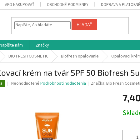
AKO NAKUPOVAŤ
OBCHODNÉ PODMIENKY
DOPRAVA A PLATOBN
HĽADAŤ
Napíšte nám
Značky
BIO FRESH COSMETIC
Biofresh opaľovanie
Opaľovací krém
ovací krém na tvár SPF 50 Biofresh S
Priemerné
Neohodnotené
Podrobnosti hodnotenia
Značka:
Bio Fresh Cosmet
ka
hodnotenie
produktu
7,4
je
0,0
Jednotk
Skla
z
cena:
5
hviezdičiek.