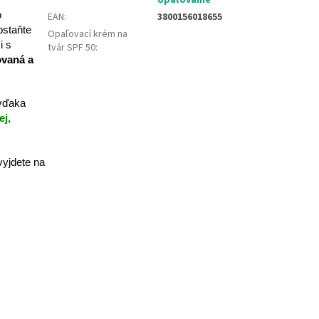
opaľovanie
o
EAN
:
3800156018655
ostaňte
Opaľovací krém na
i s
tvár SPF 50
:
ovaná a
vďaka
ej,
vyjdete na