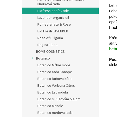
Biofresh cosmetics Cucumber
uhorková rada
Letn
Biofresh opaľovanie
ucho
poko
Lavender organic oil
opaľ
Pomegranate & Rose
hlad
Bio Fresh LAVENDER
Rose of Bulgaria
Kré
aktí
Regina Floris
bet
BOMB COSMETICS
Botanico
Použ
slnk
Botanico Mŕtve more
Botanico rada Konope
Botanico Dubová kôra
Botanico Verbena Citrus
Botanico Levanduľa
Botanico s Ružovým olejom
Botanico Mandle
Botanico medová rada