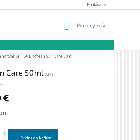
É PODMIENKY
OCHRANA OSOBNÝCH ÚDAJOV
Prihlásenie
VZORKOVÁ PREDAJŇA 
NÁKUPNÝ
Prázdny košík
KOŠÍK
 na tvár SPF 50 Biofresh Sun Care 50ml
un Care 50ml
0248
ic
0 €
ová
dom
Pridať do košíka