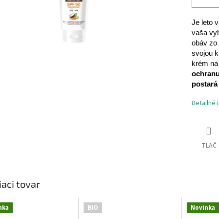
Je leto 
vaša vyh
obáv zo 
svojou k
krém na
ochranu
postará 
Detailné 
TLAČ
iaci tovar
nka
BIO
Novinka