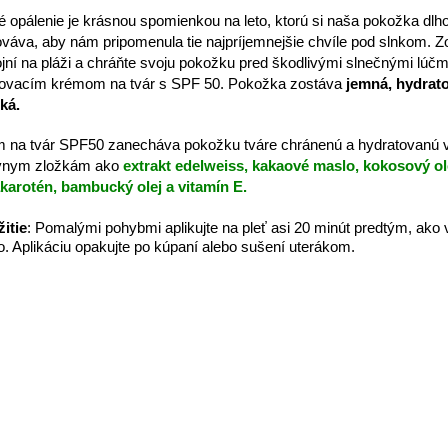
é opálenie je krásnou spomienkou na leto, ktorú si naša pokožka dlh
váva, aby nám pripomenula tie najpríjemnejšie chvíle pod slnkom. Z
jní na pláži a chráňte svoju pokožku pred škodlivými slnečnými lúčm
ovacím krémom na tvár s SPF 50. Pokožka zostáva
jemná, hydrat
ká.
m na tvár SPF50
zanecháva pokožku tváre chránenú a hydratovanú 
vnym zložkám ako
extrakt edelweiss,
kakaové maslo,
kokosový ol
akarotén,
bambucký olej a
vitamín E.
itie
:
Pomalými pohybmi aplikujte na pleť asi 20 minút predtým, ako 
o. Aplikáciu opakujte po kúpaní alebo sušení uterákom.