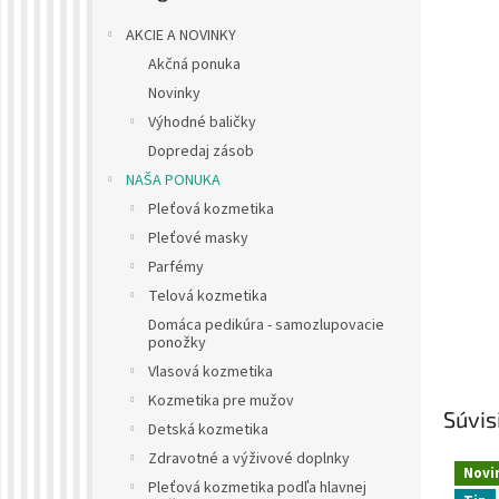
AKCIE A NOVINKY
Akčná ponuka
Novinky
Výhodné baličky
Dopredaj zásob
NAŠA PONUKA
Pleťová kozmetika
Pleťové masky
Parfémy
Telová kozmetika
Domáca pedikúra - samozlupovacie
ponožky
Vlasová kozmetika
Kozmetika pre mužov
Súvis
Detská kozmetika
Zdravotné a výživové doplnky
Novi
Pleťová kozmetika podľa hlavnej