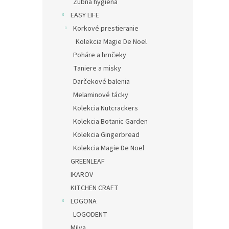
Zubná hygiena
EASY LIFE
Korkové prestieranie
Kolekcia Magie De Noel
Poháre a hrnčeky
Taniere a misky
Darčekové balenia
Melaminové tácky
Kolekcia Nutcrackers
Kolekcia Botanic Garden
Kolekcia Gingerbread
Kolekcia Magie De Noel
GREENLEAF
IKAROV
KITCHEN CRAFT
LOGONA
LOGODENT
Milva