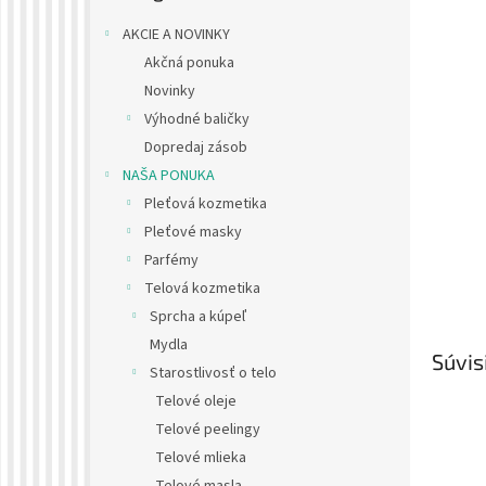
AKCIE A NOVINKY
Akčná ponuka
Novinky
Výhodné baličky
Dopredaj zásob
NAŠA PONUKA
Pleťová kozmetika
Pleťové masky
Parfémy
Telová kozmetika
Sprcha a kúpeľ
Mydla
Súvis
Starostlivosť o telo
Telové oleje
Telové peelingy
Telové mlieka