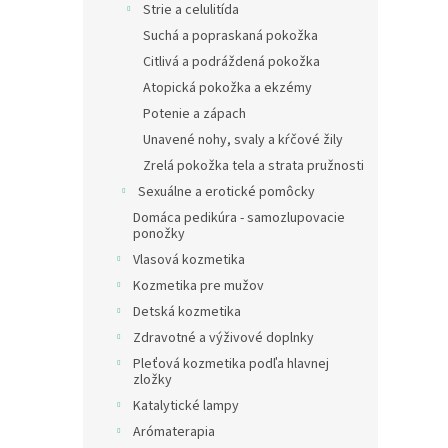
Strie a celulitída
Suchá a popraskaná pokožka
Citlivá a podráždená pokožka
Atopická pokožka a ekzémy
Potenie a zápach
Unavené nohy, svaly a kŕčové žily
Zrelá pokožka tela a strata pružnosti
Sexuálne a erotické pomôcky
Domáca pedikúra - samozlupovacie
ponožky
Vlasová kozmetika
Kozmetika pre mužov
Detská kozmetika
Zdravotné a výživové doplnky
Pleťová kozmetika podľa hlavnej
zložky
Katalytické lampy
Arómaterapia