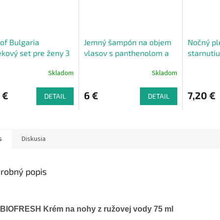
of Bulgaria
Jemný šampón na objem
Nočný pl
kový set pre ženy 3
vlasov s panthenolom a
starnuti
B5 Pomegranate & Rose
Rose 50
Skladom
Skladom
250ml
 €
6 €
7,20 €
DETAIL
DETAIL
s
Diskusia
robný popis
BIOFRESH Krém na nohy z ružovej vody 75 ml