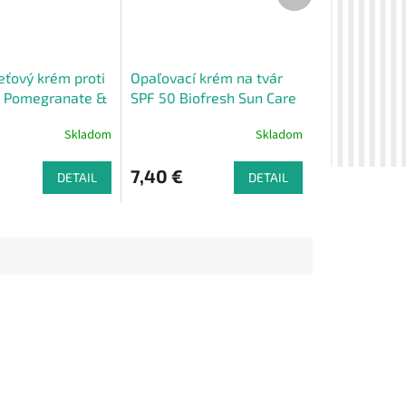
eťový krém proti
Opaľovací krém na tvár
u Pomegranate &
SPF 50 Biofresh Sun Care
ml
50ml
Skladom
Skladom
7,40 €
DETAIL
DETAIL