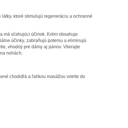
e látky, ktoré stimulujú regeneráciu a ochranné
h a má sťahujúci účinok. Krém obsahuje
riálne účinky, zabraňujú poteniu a eliminujú
ie, vhodný pre dámy aj pánov. Vtierajte
 na nohách.
ené chodidlá a ľahkou masážou votrite do