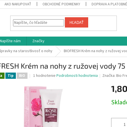
AKO NAKUPOVAŤ
OBCHODNÉ PODMIENKY
DOPRAVA A PLATOBN
HĽADAŤ
Napíšte nám
Značky
ípravky na starostlivosť o nohy
BIOFRESH Krém na nohy z ružovej vo
FRESH Krém na nohy z ružovej vody 75
Priemerné
1 hodnotenie
Podrobnosti hodnotenia
Značka:
Bio F
ka
Tip
BIO
hodnotenie
produktu
1,80
je
5,0
Jednotk
Skla
z
cena:
5
hviezdičiek.