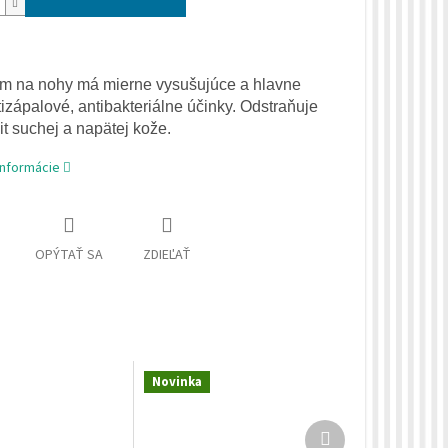
m na nohy má mierne vysušujúce a hlavne
tizápalové, antibakteriálne účinky. Odstraňuje
it suchej a napätej kože.
informácie
OPÝTAŤ SA
ZDIEĽAŤ
Novinka
Ďalší
produkt