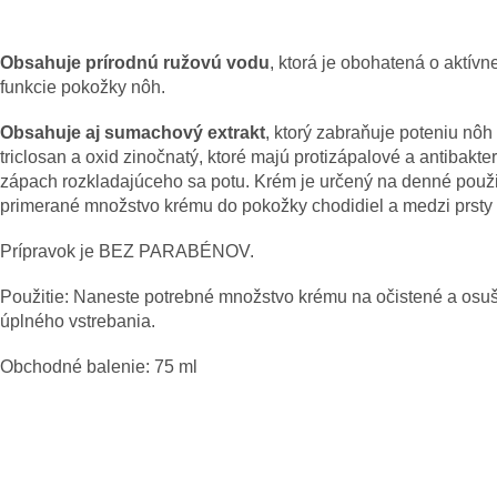
Obsahuje prírodnú ružovú vodu
, ktorá je obohatená o aktívn
funkcie pokožky nôh.
Obsahuje aj sumachový extrakt
, ktorý zabraňuje poteniu nô
triclosan a oxid zinočnatý, ktoré majú protizápalové a antibakte
zápach rozkladajúceho sa potu. Krém je určený na denné použit
primerané množstvo krému do pokožky chodidiel a medzi prsty
Prípravok je BEZ PARABÉNOV.
Použitie: N
aneste potrebné množstvo krému na očistené a osuš
úplného vstrebania.
Obchodné balenie: 75 ml