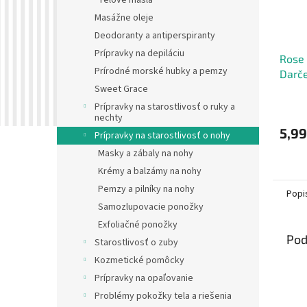
Telové masla
Masážne oleje
Deodoranty a antiperspiranty
Prípravky na depiláciu
Rose 
Prírodné morské hubky a pemzy
Darče
ks
Sweet Grace
Prípravky na starostlivosť o ruky a
nechty
5,99
Prípravky na starostlivosť o nohy
Masky a zábaly na nohy
Krémy a balzámy na nohy
Pemzy a pilníky na nohy
Popi
Samozlupovacie ponožky
Exfoliačné ponožky
Pod
Starostlivosť o zuby
Kozmetické pomôcky
Prípravky na opaľovanie
Problémy pokožky tela a riešenia