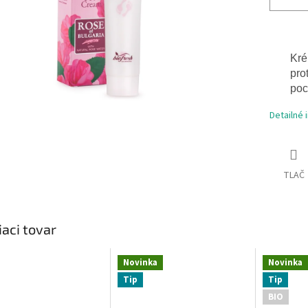
Kré
pro
poc
Detailné 
TLAČ
iaci tovar
Novinka
Novinka
Tip
Tip
BIO