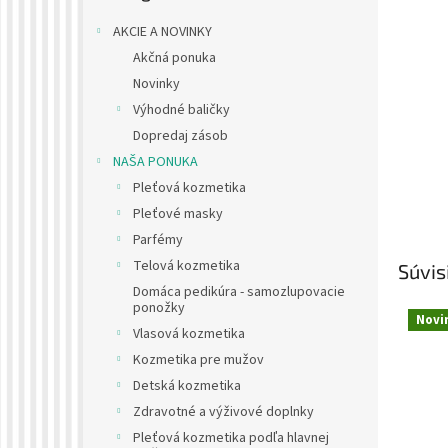
AKCIE A NOVINKY
Akčná ponuka
Novinky
Výhodné baličky
Dopredaj zásob
NAŠA PONUKA
Pleťová kozmetika
Pleťové masky
Parfémy
Telová kozmetika
Súvis
Domáca pedikúra - samozlupovacie
ponožky
Novi
Vlasová kozmetika
Kozmetika pre mužov
Detská kozmetika
Zdravotné a výživové doplnky
Pleťová kozmetika podľa hlavnej