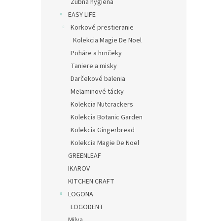
Zubná hygiena
EASY LIFE
Korkové prestieranie
Kolekcia Magie De Noel
Poháre a hrnčeky
Taniere a misky
Darčekové balenia
Melaminové tácky
Kolekcia Nutcrackers
Kolekcia Botanic Garden
Kolekcia Gingerbread
Kolekcia Magie De Noel
GREENLEAF
IKAROV
KITCHEN CRAFT
LOGONA
LOGODENT
Milva