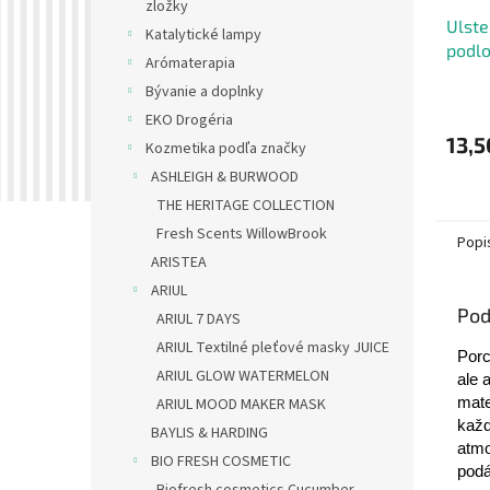
zložky
Ulste
Katalytické lampy
podl
Arómaterapia
Bývanie a doplnky
EKO Drogéria
13,5
Kozmetika podľa značky
ASHLEIGH & BURWOOD
THE HERITAGE COLLECTION
Fresh Scents WillowBrook
Popi
ARISTEA
ARIUL
Pod
ARIUL 7 DAYS
ARIUL Textilné pleťové masky JUICE
Porc
ARIUL GLOW WATERMELON
ale 
mate
ARIUL MOOD MAKER MASK
každ
BAYLIS & HARDING
atmo
BIO FRESH COSMETIC
podá