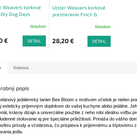
r Weavers korkové
Ulster Weavers korkové
ožky Dog Days
prestieranie Finch &
Flower , 21,5 x 29 cm
Skladom
Skladom
0 €
28,20 €
DETAIL
DETAIL
s
Diskusia
robný popis
elánový jedálenský tanier Bee Bloom s motívom včielok je nielen pr
aj esteticky príjemným doplnkom do vašej kuchyne alebo jedálne. Jeh
riál, krásny dizajn a univerzálne použitie z neho robí ideálnu voľbu pr
odenné stolovanie aj pre špeciálne príležitosti. Prináša do vášho d
sféru prírody a včelárstva, čo prispieva k príjemnému a štýlovému z
vania jedla.