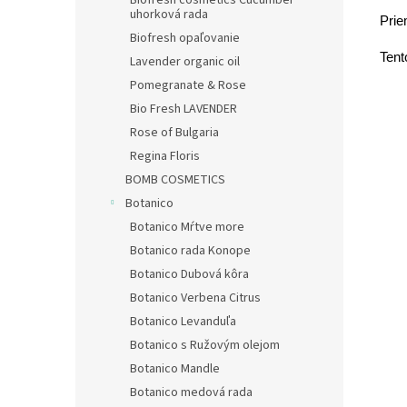
Biofresh cosmetics Cucumber
uhorková rada
Prie
Biofresh opaľovanie
Tent
Lavender organic oil
Pomegranate & Rose
Bio Fresh LAVENDER
Rose of Bulgaria
Regina Floris
BOMB COSMETICS
Botanico
Botanico Mŕtve more
Botanico rada Konope
Botanico Dubová kôra
Botanico Verbena Citrus
Botanico Levanduľa
Botanico s Ružovým olejom
Botanico Mandle
Botanico medová rada