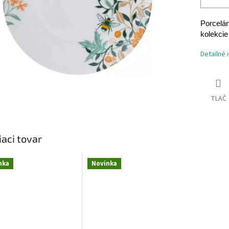
Porcelán
kolekcie
Detailné 
TLAČ
iaci tovar
nka
Novinka