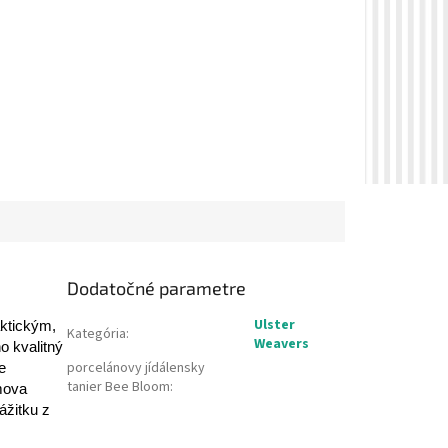
Dodatočné parametre
Ulster
aktickým,
Kategória
:
Weavers
o kvalitný
porcelánovy jídálensky
e
tanier Bee Bloom
:
omova
ážitku z