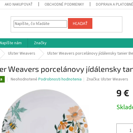
AKO NAKUPOVAŤ
OBCHODNÉ PODMIENKY
DOPRAVA A PLATOBN
HĽADAŤ
Napíšte nám
Značky
Ulster Weavers
Ulster Weavers porcelánovy jídálensky tanier B
er Weavers porcelánovy jídálensky ta
Priemerné
Neohodnotené
Podrobnosti hodnotenia
Značka:
Ulster Weavers
ka
hodnotenie
produktu
9 €
je
0,0
Jednotk
Skla
z
cena:
5
hviezdičiek.