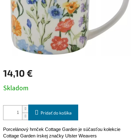
14,10 €
Jednotková
Skladom
cena:
Pridať do košíka
Porcelánový hrnček Cottage Garden je súčasťou kolekcie
Cottage Garden írskej značky Ulster Weavers