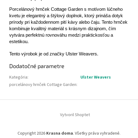
Porcelánový hrnček Cottage Garden s motívom lúčneho
kvetu je elegantný a štýlový doplnok, ktorý prináša dotyk
prírody pri každodennom pití kávy alebo čaju. Tento hrnček
kombinuje kvalitný materiál s krásnym dizajnom, čím
vytvára perfektnú rovnováhu medzi praktickosťou a
estetikou.
Tento výrobok je od značky Ulster Weavers.
Dodatočné parametre
Kategória
:
Ulster Weavers
porcelánovy hrnček Cottage Garden
:
Z
á
Vytvoril Shoptet
p
ä
t
Copyright 2026
Krasna doma
. Všetky práva vyhradené.
i