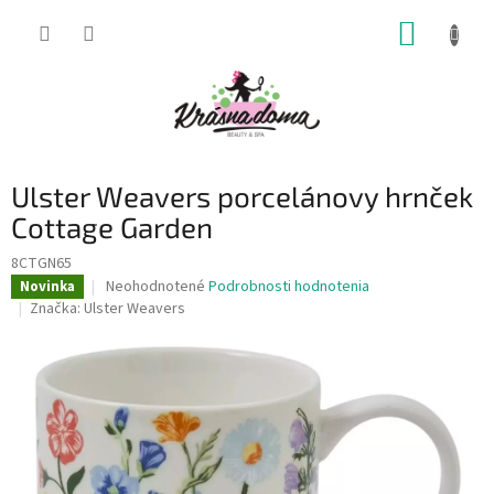
Prejsť
NÁKUP
na
obsah
KOŠÍK
Ulster Weavers porcelánovy hrnček
Cottage Garden
8CTGN65
Priemerné
Neohodnotené
Podrobnosti hodnotenia
Novinka
hodnotenie
Značka:
Ulster Weavers
produktu
je
0,0
z
5
hviezdičiek.