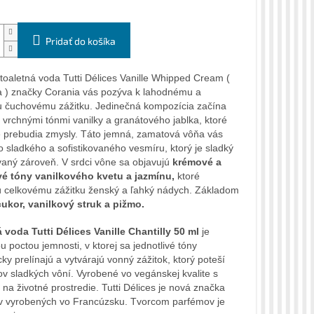
Pridať do košíka
oaletná voda Tutti Délices Vanille Whipped Cream (
 ) značky Corania vás pozýva k lahodnému a
čuchovému zážitku. Jedinečná kompozícia začína
i vrchnými tónmi vanilky a granátového jablka, ktoré
 prebudia zmysly. Táto jemná, zamatová vôňa vás
o sladkého a sofistikovaného vesmíru, ktorý je sladký
ovaný zároveň. V srdci vône sa objavujú
krémové a
vé tóny vanilkového kvetu a jazmínu,
ktoré
 celkovému zážitku ženský a ľahký nádych. Základom
cukor, vanilkový struk a pižmo.
 voda Tutti Délices Vanille Chantilly 50 ml
je
 poctou jemnosti, v ktorej sa jednotlivé tóny
ky prelínajú a vytvárajú vonný zážitok, ktorý poteší
ov sladkých vôní. Vyrobené vo vegánskej kvalite s
na životné prostredie. Tutti Délices je nová značka
 vyrobených vo Francúzsku. Tvorcom parfémov je