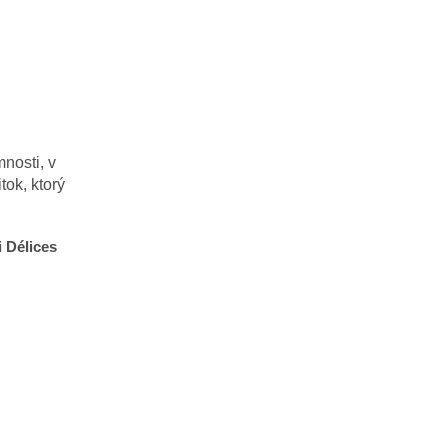
nosti, v
tok, ktorý
i Délices