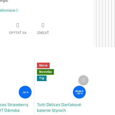
ergia.
informácie
OPÝTAŤ SA
ZDIEĽAŤ
Akcia
Novinka
Ďalší
Tip
produkt
20,50 €
–30 %
–30 %
ices Strawberry
Tutti Délices Darčekové
DT Dámska
balenie štyroch