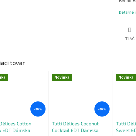
Benoît B
Detailné 
TLAČ
iaci tovar
nka
Novinka
Novinka
–30 %
–30 %
 Délices Cotton
Tutti Délices Coconut
Tutti Dél
y EDT Dámska
Cocktail EDT Dámska
Sweet E