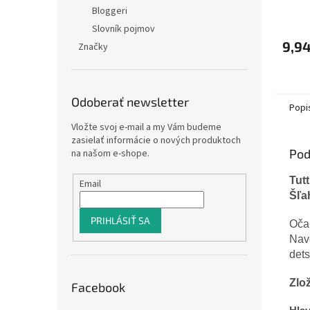
toale
Bloggeri
vata 
Slovník pojmov
9,94
Značky
Odoberať newsletter
Popi
Vložte svoj e-mail a my Vám budeme
zasielať informácie o nových produktoch
Pod
na našom e-shope.
Tut
Email
Šľa
PRIHLÁSIŤ SA
Očar
Navo
dets
Zlo
Facebook