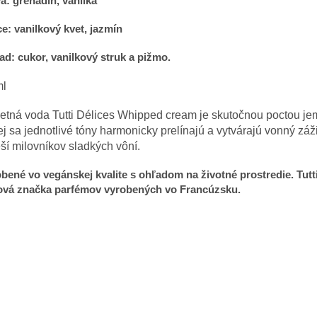
a: grenadín, vanilka
e: vanilkový kvet, jazmín
ad: cukor, vanilkový struk a pižmo.
ml
etná voda Tutti Délices Whipped cream je skutočnou poctou jem
ej sa jednotlivé tóny harmonicky prelínajú a vytvárajú vonný záži
ší milovníkov sladkých vôní.
bené vo vegánskej kvalite s ohľadom na životné prostredie. Tutt
nová značka parfémov vyrobených vo Francúzsku.