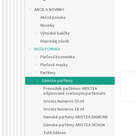
AKCIE A NOVINKY
Akčná ponuka
Novinky
Výhodné baličky
Dopredaj zásob
NAŠA PONUKA
Pleťová kozmetika
Pleťové masky
Parfémy
Dámske parfémy
Prevodník parfémov ARISTEA
inšpirované svetovými parfémami
Aristea Numeros 50 ml
Aristea Numeros 18 ml
Damské parfumy ARISTEA DIAMOND
Dámske parfémy ARISTEA DESIGN
Tutti Délices