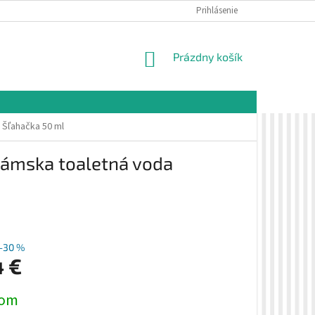
É PODMIENKY
OCHRANA OSOBNÝCH ÚDAJOV
Prihlásenie
VZORKOVÁ PREDAJŇA 
NÁKUPNÝ
Prázdny košík
KOŠÍK
 Šľahačka 50 ml
Dámska toaletná voda
–30 %
4 €
ová
dom