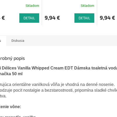
tná voda Cukrová
toaletná voda Kokosový
toaletná
Skladom
Skladom
50 ml
koktail 50ml
jahody 5
 €
9,94 €
9,94 €
DETAIL
DETAIL
s
Diskusia
robný popis
ti Délices Vanilla Whipped Cream EDT Dámska toaletná vod
hačka 50 ml
ujúca orientálne vanilková vôňa je vhodná na denné nosenie.
dzuje pocit nostalgie a bezstarostnosti, pripomína sladké chvíl
tva.
ženie vône: