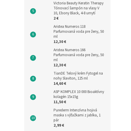
Victoria Beauty Keratin Therapy
Tónovací šampón na vlasy V
10, Ebony Black, 4-8 umytí
2 €
Aristea Numeros 118
Parfumovaná voda pre ženy, 50
ml
12,30 €
Aristea Numeros 166
Parfumovaná voda pre ženy, 50
ml
12,30 €
TianDE Telový krém Fytogel na
nohy Slaviton, 125 ml
14,60 €
ASP KOMPLEX 10 000 Bioaktívny
kolagén 15x15g
11,50 €
Purederm Intenzívna hojivá
maska s výťažkami z jablka, 1
pár
2,99 €