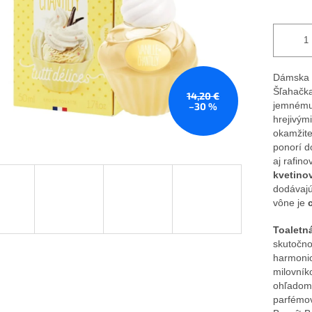
Dámska t
Šľahačka
14,20 €
jemnému 
–30 %
hrejivým
okamžite
ponorí d
aj rafin
kvetino
dodávajú
vône je
Toaletná
skutočnou
harmonic
milovník
ohľadom 
parfémov