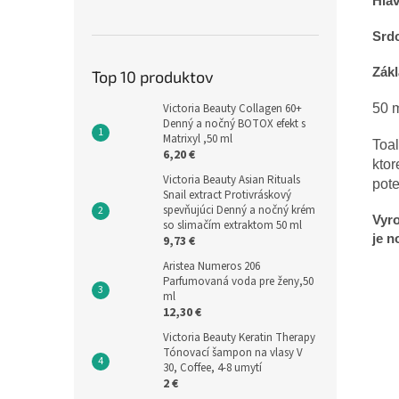
Hlav
Srdc
Zákl
Top 10 produktov
Victoria Beauty Collagen 60+
50 
Denný a nočný BOTOX efekt s
Matrixyl ,50 ml
Toal
6,20 €
ktor
Victoria Beauty Asian Rituals
pote
Snail extract Protivráskový
spevňujúci Denný a nočný krém
Vyro
so slimačím extraktom 50 ml
je 
9,73 €
Aristea Numeros 206
Parfumovaná voda pre ženy,50
ml
12,30 €
Victoria Beauty Keratin Therapy
Tónovací šampon na vlasy V
30, Coffee, 4-8 umytí
2 €