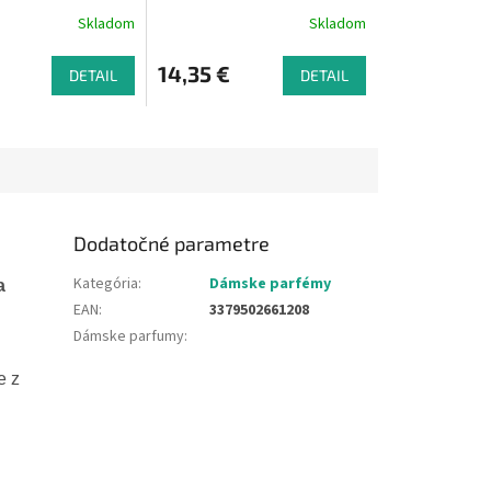
 voda Sladké
toaletných vôd 4x15 ml
Skladom
Skladom
0 ml
14,35 €
DETAIL
DETAIL
Dodatočné parametre
Kategória
:
Dámske parfémy
a
EAN
:
3379502661208
Dámske parfumy
:
e z