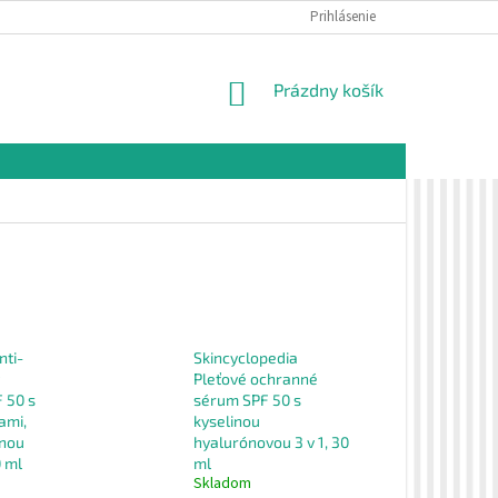
É PODMIENKY
OCHRANA OSOBNÝCH ÚDAJOV
Prihlásenie
VZORKOVÁ PREDAJŇA 
NÁKUPNÝ
Prázdny košík
KOŠÍK
nti-
Skincyclopedia
Pleťové ochranné
 50 s
sérum SPF 50 s
ami,
kyselinou
inou
hyalurónovou 3 v 1, 30
 ml
ml
Skladom