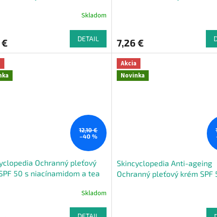
urónovou 50 mL
hyalurónovou 3 v 1, 30 ml
Skladom
DETAIL
 €
7,26 €
a
Akcia
nka
Novinka
12,10 €
–40 %
yclopedia Ochranný pleťový
Skincyclopedia Anti-ageing
 SPF 50 s niacínamidom a tea
Ochranný pleťový krém SPF 
olejom 50 ml
minerálnymi filtrami, peptid
Skladom
kyselinou hyalurónovou 40 
DETAIL