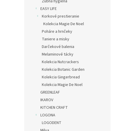
Zubná hygiena
EASY LIFE
Korkové prestieranie
Kolekcia Magie De Noel
Poháre a hrnčeky
Taniere a misky
Darčekové balenia
Melaminové tácky
Kolekcia Nutcrackers
Kolekcia Botanic Garden
Kolekcia Gingerbread
Kolekcia Magie De Noel
GREENLEAF
IKAROV
KITCHEN CRAFT
LOGONA
LOGODENT
Milva