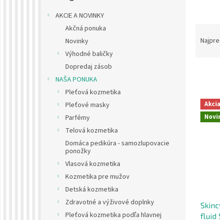
AKCIE A NOVINKY
R
Akčná ponuka
a
Najpre
Novinky
d
Výhodné baličky
e
Dopredaj zásob
n
NAŠA PONUKA
i
Pleťová kozmetika
e
V
p
Akci
Pleťové masky
ý
r
Novi
Parfémy
p
o
i
Telová kozmetika
d
s
Domáca pedikúra - samozlupovacie
u
ponožky
p
k
r
Vlasová kozmetika
t
o
Kozmetika pre mužov
o
d
Detská kozmetika
v
u
Zdravotné a výživové doplnky
Skinc
k
Pleťová kozmetika podľa hlavnej
fluid
t