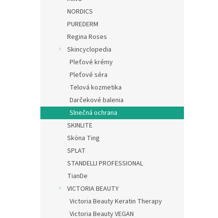
NORDICS
PUREDERM
Regina Roses
Skincyclopedia
Pleťové krémy
Pleťové séra
Telová kozmetika
Darčekové balenia
Slnečná ochrana
SKINLITE
Sköna Ting
SPLAT
STANDELLI PROFESSIONAL
TianDe
VICTORIA BEAUTY
Victoria Beauty Keratin Therapy
Victoria Beauty VEGAN