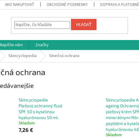
AKO NAKUPOVAŤ
OBCHODNÉ PODMIENKY
DOPRAVA A PLATOBN
HĽADAŤ
Napíšte nám
Značky
Skincyclopedia
Slnečná ochrana
ečná ochrana
edávanejšie
Skincyclopedia
Skincyclopedia A
Pleťový ochranný fluid
ageing Ochranný
SPF 50 s kyselinou
pleťový krém SPF
hyalurónovou 50 mL
minerálnymi filtr
Skladom
peptidmi a kysel
7,26 €
hyalurónovou 40
Skladom