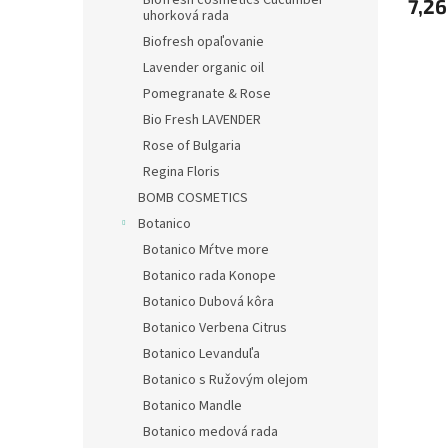
Biofresh cosmetics Cucumber
7,26
uhorková rada
Biofresh opaľovanie
Lavender organic oil
Pomegranate & Rose
Bio Fresh LAVENDER
Rose of Bulgaria
Regina Floris
BOMB COSMETICS
Botanico
Botanico Mŕtve more
Botanico rada Konope
Botanico Dubová kôra
Botanico Verbena Citrus
Botanico Levanduľa
Botanico s Ružovým olejom
Botanico Mandle
Botanico medová rada