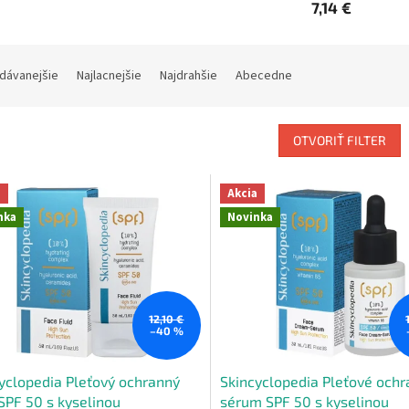
7,14 €
dávanejšie
Najlacnejšie
Najdrahšie
Abecedne
OTVORIŤ FILTER
a
Akcia
nka
Novinka
12,10 €
–40 %
yclopedia Pleťový ochranný
Skincyclopedia Pleťové och
 SPF 50 s kyselinou
sérum SPF 50 s kyselinou