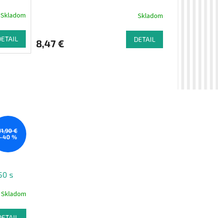
tree olejom 3 v 1, 30 ml
Skladom
Skladom
DETAIL
DETAIL
8,47 €
11,90 €
–40 %
50 s
mi a
Skladom
ml
DETAIL