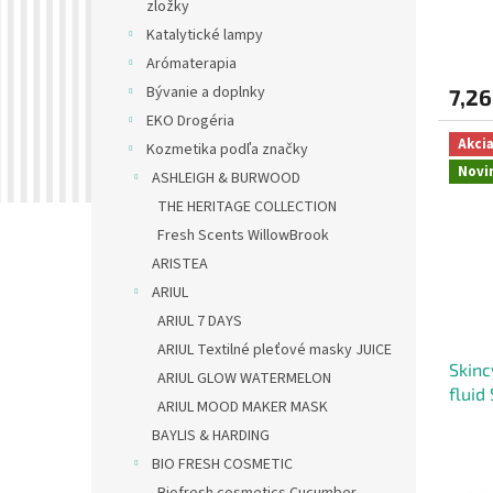
zložky
hyal
o
Katalytické lampy
v
Arómaterapia
Bývanie a doplnky
7,26
EKO Drogéria
Akci
Kozmetika podľa značky
Novi
ASHLEIGH & BURWOOD
THE HERITAGE COLLECTION
Fresh Scents WillowBrook
ARISTEA
ARIUL
ARIUL 7 DAYS
ARIUL Textilné pleťové masky JUICE
Skinc
ARIUL GLOW WATERMELON
fluid
ARIUL MOOD MAKER MASK
tree 
BAYLIS & HARDING
BIO FRESH COSMETIC