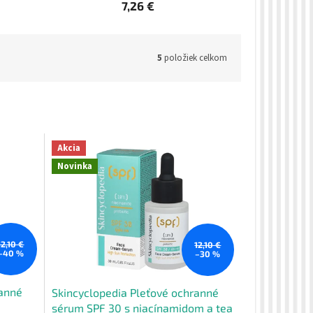
7,26 €
5
položiek celkom
Akcia
Novinka
12,10 €
12,10 €
–40 %
–30 %
ranné
Skincyclopedia Pleťové ochranné
sérum SPF 30 s niacínamidom a tea