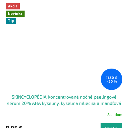
Akcia
Novinka
Tip
11,50 €
–30 %
SKINCYCLOPÉDIA Koncentrované nočné peelingové
sérum 20% AHA kyseliny, kyselina mliečna a mandľová
30 ml
Skladom
8,05 €