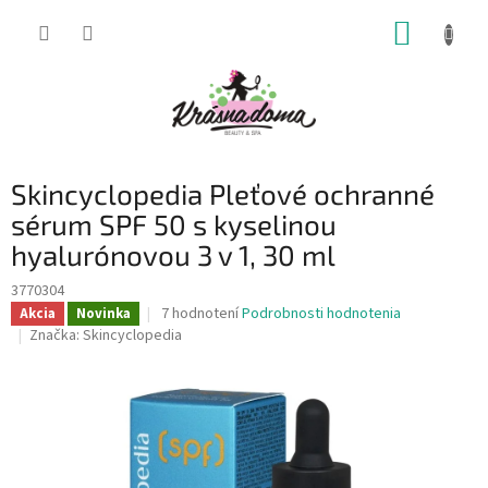
Prejsť
NÁKUP
na
obsah
KOŠÍK
Skincyclopedia Pleťové ochranné
sérum SPF 50 s kyselinou
hyalurónovou 3 v 1, 30 ml
3770304
Priemerné
7 hodnotení
Podrobnosti hodnotenia
Akcia
Novinka
hodnotenie
Značka:
Skincyclopedia
produktu
je
4,6
z
5
hviezdičiek.