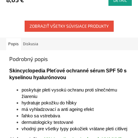
DETAIL
ZOBRAZIŤ VŠETKY SÚVISIACE PRODUKTY
Popis
Diskusia
Podrobný popis
Skincyclopedia Pleťové ochranné sérum SPF 50 s
kyselinou hyalurónovou
poskytuje pleti vysokú ochranu proti slnečnému
žiareniu
hydratuje pokožku do hĺbky
má vyhladzovací a anti ageing efekt
ľahko sa vstrebáva
dermatologicky testované
vhodný pre všetky typy pokožiek vrátane pleti citlivej