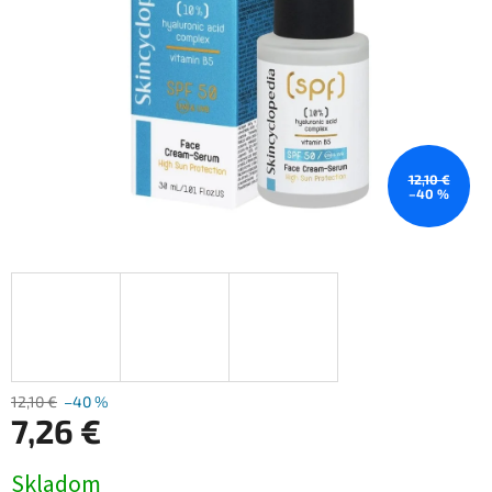
12,10 €
–40 %
12,10 €
–40 %
7,26 €
Jednotková
Skladom
cena: