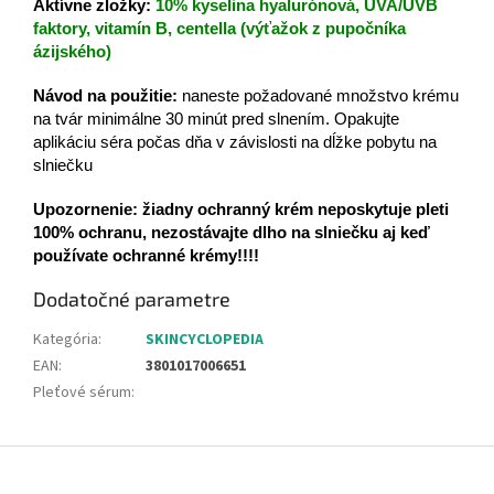
Aktívne zložky:
10% kyselina hyalurónová, UVA/UVB
faktory, vitamín B, centella (výťažok z pupočníka
ázijského)
Návod na použitie:
naneste požadované množstvo krému
na tvár minimálne 30 minút pred slnením. Opakujte
aplikáciu séra počas dňa v závislosti na dĺžke pobytu na
slniečku
Upozornenie: žiadny ochranný krém neposkytuje pleti
100% ochranu, nezostávajte dlho na slniečku aj keď
používate ochranné krémy!!!!
Dodatočné parametre
Kategória
:
SKINCYCLOPEDIA
EAN
:
3801017006651
Pleťové sérum
:
Z
á