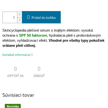
Pridať do košíka
Skincyclopedia pleťové sérum s trojitým efektom: vysoká
ochrana s
SPF 50 faktorom
, hydratácia pleti s protivráskovým
efektom, vyhladzovací efekt.
Vhodné pre všetky typy pokožiek
vrátane pleti citlivej.
Detailné informácie
OPÝTAŤ SA
ZDIEĽAŤ
Súvisiaci tovar
Novinka