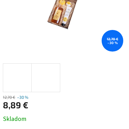
12,70 €
–30 %
12,70 €
–30 %
8,89 €
Jednotková
Skladom
cena: