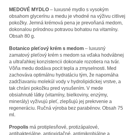
MEDOVÉ MYDLO
– luxusné mydlo s vysokým
obsahom glycerínu a medu je vhodné na výživu citlivej
pokožky. Jemná krémová pena je prevoňaná medom,
dokonalou prírodnou potravou bohatou na vitamíny.
Obsah 80 g.
Botanico pleťový krém s medom
– luxusný
zamatový pleťový krém s medom sa vďaka hodvábnej
a ultraľahkej konzistencii dokonale rozotiera na tvár.
Vôňa medu dodáva pocit tepla a zmyselnosti. Med
zachováva optimálnu hydratáciu tým, že napomáha
zadržiavaniu molekúl vody v hydrolipidickej vrstve, a
tak chráni pokožku pred vysušením. V mede
obsiahnuté látky (vitamíny, bielkoviny, enzýmy,
minerály) vyživujú pleť, zlepšujú jej prekrvenie a
regeneráciu. Ručná výroba bez parabénov. Obsah 75
ml.
Propolis
má protiplesňové, protizápalové,
antibakteriálne, antioxidačné, antimikrobiálne a