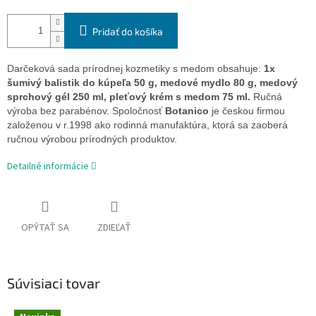
Pridať do košíka
Darčeková sada prírodnej kozmetiky s medom obsahuje:
1x
šumivý balistik do kúpeľa 50 g, medové mydlo 80 g, medový
sprchový gél 250 ml, pleťový krém s medom 75 ml.
Ručná
výroba bez parabénov. Spoločnosť
Botanico
je českou firmou
založenou v r.1998 ako rodinná manufaktúra, ktorá sa zaoberá
ručnou výrobou prírodných produktov.
Detailné informácie
OPÝTAŤ SA
ZDIEĽAŤ
Súvisiaci tovar