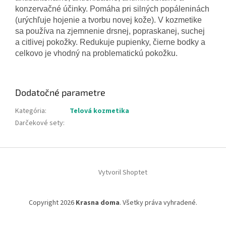
konzervačné účinky. Pomáha pri silných popáleninách
(urýchľuje hojenie a tvorbu novej kože). V kozmetike
sa používa na zjemnenie drsnej, popraskanej, suchej
a citlivej pokožky. Redukuje pupienky, čierne bodky a
celkovo je vhodný na problematickú pokožku.
Dodatočné parametre
Kategória
:
Telová kozmetika
Darčekové sety
:
Z
á
Vytvoril Shoptet
p
ä
t
Copyright 2026
Krasna doma
. Všetky práva vyhradené.
i
e