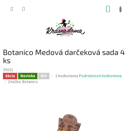
Prejsť
NÁKUP
na
obsah
KOŠÍK
Botanico Medová darčeková sada 4
ks
29221
Priemerné
2 hodnotenia
Podrobnosti hodnotenia
Akcia
Novinka
BIO
hodnotenie
Značka:
Botanico
produktu
je
5,0
z
5
hviezdičiek.