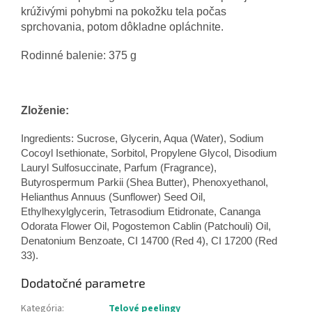
krúživými pohybmi na pokožku tela počas
sprchovania, potom dôkladne opláchnite.
Rodinné balenie: 375 g
Zloženie:
Ingredients: Sucrose, Glycerin, Aqua (Water), Sodium
Cocoyl Isethionate, Sorbitol, Propylene Glycol, Disodium
Lauryl Sulfosuccinate, Parfum (Fragrance),
Butyrospermum Parkii (Shea Butter), Phenoxyethanol,
Helianthus Annuus (Sunflower) Seed Oil,
Ethylhexylglycerin, Tetrasodium Etidronate, Cananga
Odorata Flower Oil, Pogostemon Cablin (Patchouli) Oil,
Denatonium Benzoate, CI 14700 (Red 4), CI 17200 (Red
33).
Dodatočné parametre
Kategória
:
Telové peelingy