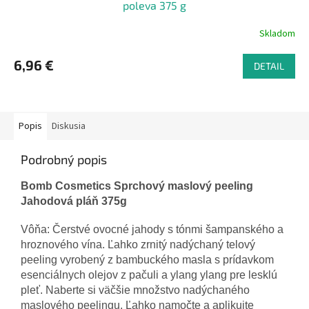
poleva 375 g
Skladom
6,96 €
DETAIL
Popis
Diskusia
Podrobný popis
Bomb Cosmetics Sprchový maslový peeling
Jahodová pláň 375g
Vôňa: Čerstvé ovocné jahody s tónmi šampanského a
hroznového vína. Ľahko zrnitý nadýchaný telový
peeling vyrobený z bambuckého masla s prídavkom
esenciálnych olejov z pačuli a ylang ylang pre lesklú
pleť. Naberte si väčšie množstvo nadýchaného
maslového peelingu. Ľahko namočte a aplikujte