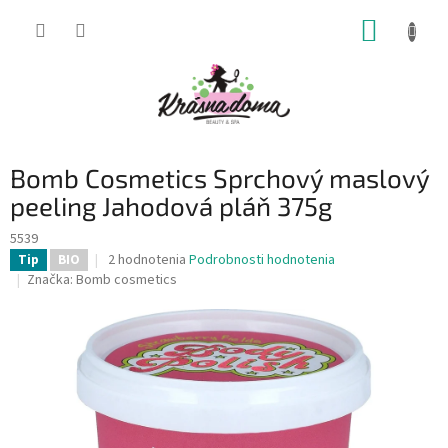
Prejsť
NÁKUP
na
obsah
KOŠÍK
Bomb Cosmetics Sprchový maslový
peeling Jahodová pláň 375g
5539
Priemerné
2 hodnotenia
Podrobnosti hodnotenia
Tip
BIO
hodnotenie
Značka:
Bomb cosmetics
produktu
je
5,0
z
5
hviezdičiek.