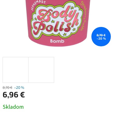
8,70 €
–20 %
8,70 €
–20 %
6,96 €
Jednotková
Skladom
cena: