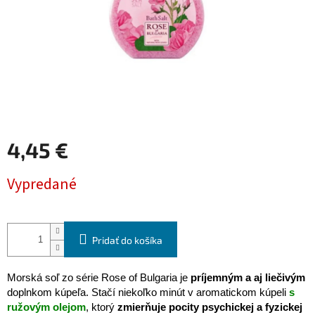
4,45 €
Jednotková
Vypredané
cena:
Pridať do košíka
Morská soľ zo série Rose of Bulgaria je
príjemným a aj liečivým
doplnkom kúpeľa. Stačí niekoľko minút v aromatickom kúpeli
s
ružovým olejom
, ktorý
zmierňuje pocity psychickej a fyzickej