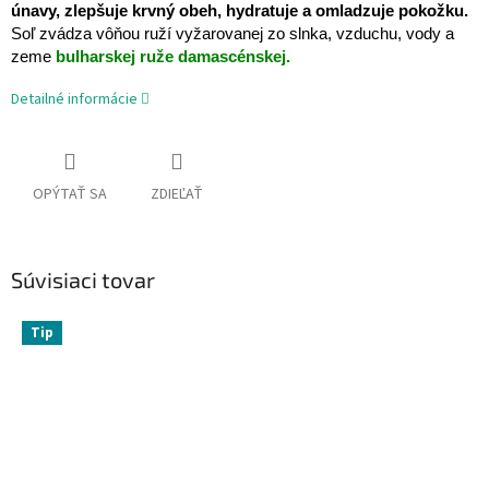
únavy, zlepšuje krvný obeh, hydratuje a omladzuje pokožku.
Soľ zvádza vôňou ruží vyžarovanej zo slnka, vzduchu, vody a
zeme
bulharskej ruže damascénskej.
Detailné informácie
OPÝTAŤ SA
ZDIEĽAŤ
Súvisiaci tovar
Tip