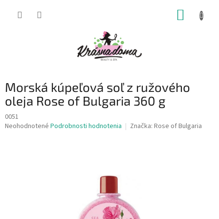
Prejsť
NÁKUP
na
obsah
KOŠÍK
Morská kúpeľová soľ z ružového
oleja Rose of Bulgaria 360 g
0051
Priemerné
Neohodnotené
Podrobnosti hodnotenia
Značka:
Rose of Bulgaria
hodnotenie
produktu
je
0,0
z
5
hviezdičiek.