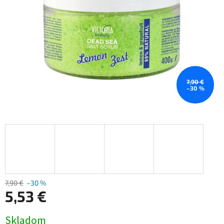
7,90 €
–30 %
7,90 €
–30 %
5,53 €
Jednotková
Skladom
cena: