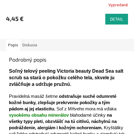
Vypredané
4,45 €
DETAIL
Popis
Diskusia
Podrobný popis
Soľný telový peeling Victoria beauty Dead Sea salt
scrub sa stará o pokožku celého tela, skvele ju
zvláčňuje a udržuje pružnú.
Pravidelná masáž šetrne
odstraňuje suché odumreté
kožné bunky, zlepšuje prekrvenie pokožky a tým
pádom aj jej elasticitu.
Soľ z Mŕtveho mora má vďaka
vysokému obsahu minerálov
blahodarné účinky
na
všetky typy pleti, obzvlášť na tú citlivú, náchylnú na
podráždenie, alergiám i kožným ochoreniam.
Kryštáliky