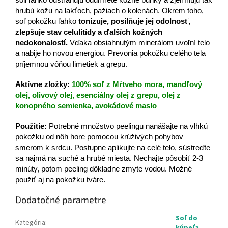
soli ľahko odstraňujú odumreté kožné bunky a zjemňujú tak
hrubú kožu na lakťoch, pažiach o kolenách. Okrem toho,
soľ pokožku ľahko
tonizuje, posilňuje jej odolnosť,
zlepšuje stav celulitídy a ďalších kožných
nedokonalostí.
Vďaka obsiahnutým minerálom uvoľní telo
a nabije ho novou energiou.
Prevonia pokožku celého tela
príjemnou vôňou limetiek a grepu.
Aktívne zložky:
100% soľ z Mŕtveho mora, mandľový
olej, olivový olej, esenciálny olej z grepu, olej z
konopného semienka, avokádové maslo
Použitie:
Potrebné množstvo peelingu nanášajte na vlhkú
pokožku od nôh hore pomocou krúživých pohybov
smerom k srdcu. Postupne aplikujte na celé telo, sústreďte
sa najmä na suché a hrubé miesta. Nechajte pôsobiť 2-3
minúty, potom peeling dôkladne zmyte vodou. Možné
použiť aj na pokožku tváre.
Dodatočné parametre
Soľ do
Kategória
: