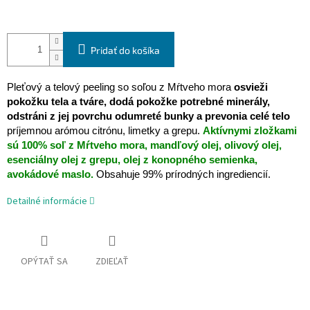
Pridať do košíka
Pleťový a telový peeling so soľou z Mŕtveho mora
osvieži
pokožku tela a tváre, dodá pokožke potrebné minerály,
odstráni z jej povrchu odumreté bunky a prevonia celé telo
príjemnou arómou citrónu, limetky a grepu.
Aktívnymi zložkami
sú 100% soľ z Mŕtveho mora, mandľový olej, olivový olej,
esenciálny olej z grepu, olej z konopného semienka,
avokádové maslo.
Obsahuje 99% prírodných ingrediencií.
Detailné informácie
OPÝTAŤ SA
ZDIEĽAŤ