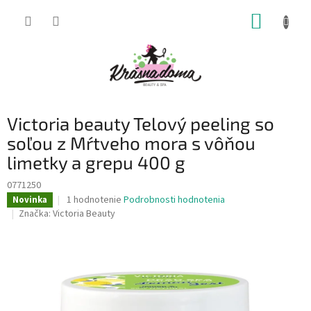
Prejsť
NÁKUP
na
obsah
KOŠÍK
Victoria beauty Telový peeling so
soľou z Mŕtveho mora s vôňou
limetky a grepu 400 g
0771250
Priemerné
1 hodnotenie
Podrobnosti hodnotenia
Novinka
hodnotenie
Značka:
Victoria Beauty
produktu
je
5,0
z
5
hviezdičiek.