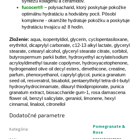
syntézu kolagénu a ceramidov.
fucocert®
– polysacharid, ktorý poskytuje pokožke
optimálnu hydratáciu a hodvábny pocit. Pôsobí
komplexne - okamžite hydratuje pokožku a poskytuje
hydratáciu trvajúcu až 8 hodín.
Zloženie:
aqua, isopentyldiol, glycerin, cyclopentasiloxane,
erythritol, dicaprylyl carbonate, c12-13 alkyl lactate, glyceryl
stearate, cetearyl alcohol, glyceryl stearate citrate, sorbitol,
butyrospermum parkii butter, hydroxyethyl acrylate/sodium
acryloyldimethyl taurate copolymer, hydroxyacetophenone,
hydrogenated olive oil decyl esters, dimethicone, creatine,
parfum, phenoxyethanol, caprylyl glycol, punica granatum
seed oil, resveratrol, bisabolol, pentaerythrityl tetra-di-t-butyl
hydroxyhydrocinnamate, dilauryl thiodipropionate, punica
granatum extract, biosaccharide gum-1, rosa damascena
flower oil, benzyl salicylate, geraniol, limonene, hexyl
cinnamal, linalool, citronellol
Dodatočné parametre
Pomegranate &
Kategória
:
Rose