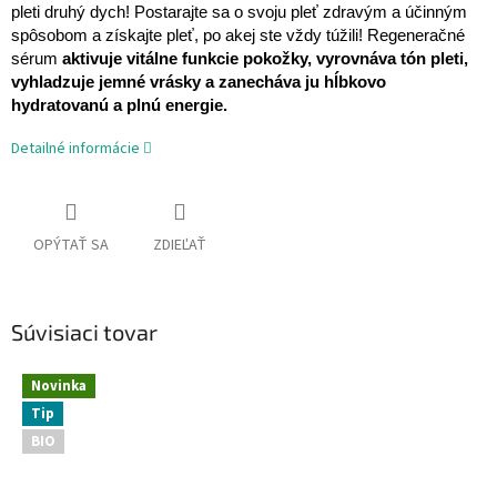
pleti druhý dych! Postarajte sa o svoju pleť zdravým a účinným
spôsobom a získajte pleť, po akej ste vždy túžili! Regeneračné
sérum
aktivuje vitálne funkcie pokožky, vyrovnáva tón pleti,
vyhladzuje jemné vrásky a zanecháva ju hĺbkovo
hydratovanú a plnú energie.
Detailné informácie
OPÝTAŤ SA
ZDIEĽAŤ
Súvisiaci tovar
Novinka
Tip
BIO