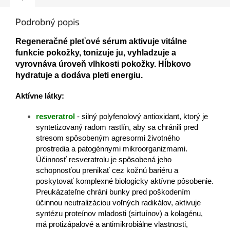
Podrobný popis
Regeneračné pleťové sérum aktivuje vitálne
funkcie pokožky, tonizuje ju, vyhladzuje a
vyrovnáva úroveň vlhkosti pokožky. Hĺbkovo
hydratuje a dodáva pleti energiu.
Aktívne látky:
resveratrol
- silný polyfenolový antioxidant, ktorý je
syntetizovaný radom rastlín, aby sa chránili pred
stresom spôsobeným agresormi životného
prostredia a patogénnymi mikroorganizmami.
Účinnosť resveratrolu je spôsobená jeho
schopnosťou prenikať cez kožnú bariéru a
poskytovať komplexné biologicky aktívne pôsobenie.
Preukázateľne chráni bunky pred poškodením
účinnou neutralizáciou voľných radikálov, aktivuje
syntézu proteínov mladosti (sirtuínov) a kolagénu,
má protizápalové a antimikrobiálne vlastnosti,