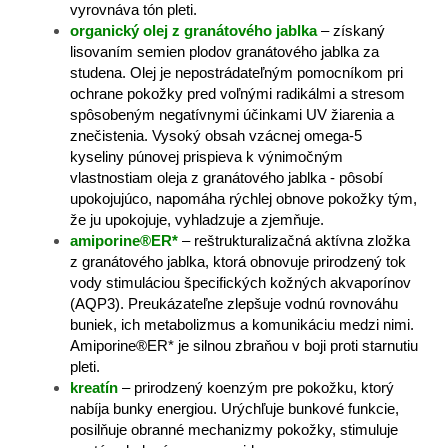
vyrovnáva tón pleti.
organický olej z granátového jablka
– získaný
lisovaním semien plodov granátového jablka za
studena. Olej je nepostrádateľným pomocníkom pri
ochrane pokožky pred voľnými radikálmi a stresom
spôsobeným negatívnymi účinkami UV žiarenia a
znečistenia. Vysoký obsah vzácnej omega-5
kyseliny púnovej prispieva k výnimočným
vlastnostiam oleja z granátového jablka - pôsobí
upokojujúco, napomáha rýchlej obnove pokožky tým,
že ju upokojuje, vyhladzuje a zjemňuje.
amiporine®ER*
– reštrukturalizačná aktívna zložka
z granátového jablka, ktorá obnovuje prirodzený tok
vody stimuláciou špecifických kožných akvaporínov
(AQP3). Preukázateľne zlepšuje vodnú rovnováhu
buniek, ich metabolizmus a komunikáciu medzi nimi.
Amiporine®ER* je silnou zbraňou v boji proti starnutiu
pleti.
kreatín
– prirodzený koenzým pre pokožku, ktorý
nabíja bunky energiou. Urýchľuje bunkové funkcie,
posilňuje obranné mechanizmy pokožky, stimuluje