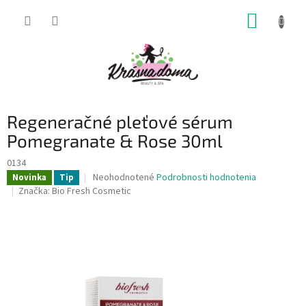
Prejsť
NÁKUP
na
obsah
KOŠÍK
Regeneračné pleťové sérum
Pomegranate & Rose 30ml
0134
Priemerné
Neohodnotené
Podrobnosti hodnotenia
Novinka
Tip
hodnotenie
Značka:
Bio Fresh Cosmetic
produktu
je
0,0
z
5
hviezdičiek.