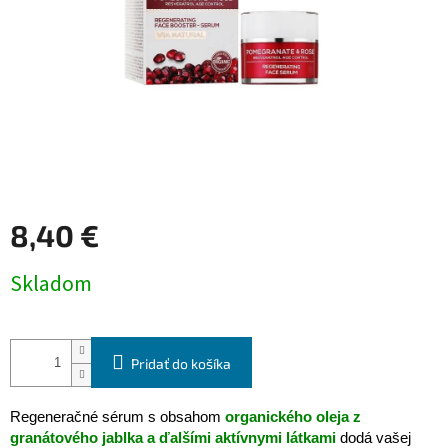
8,40 €
Jednotková
Skladom
cena:
Pridať do košíka
Regeneračné sérum s obsahom
organického oleja z
granátového jablka a ďalšími aktívnymi látkami
dodá vašej