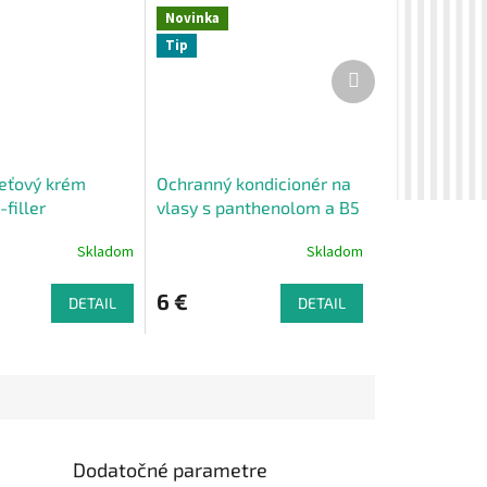
Novinka
Tip
Ďalší
produkt
eťový krém
Ochranný kondicionér na
filler
vlasy s panthenolom a B5
nate & Rose
Pomegranate & Rose
Skladom
Skladom
250ml
6 €
DETAIL
DETAIL
Dodatočné parametre