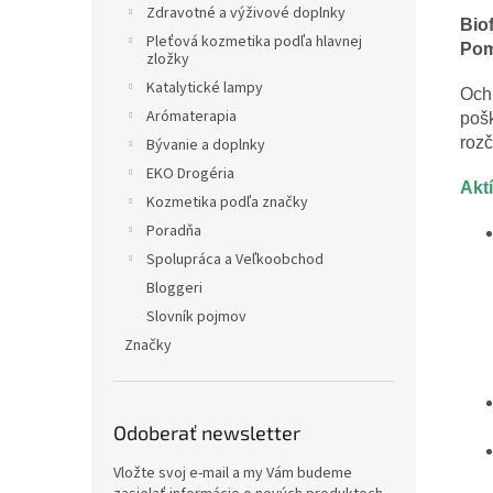
Zdravotné a výživové doplnky
Bio
Pleťová kozmetika podľa hlavnej
Pom
zložky
Katalytické lampy
Och
Arómaterapia
pošk
rozč
Bývanie a doplnky
EKO Drogéria
Aktí
Kozmetika podľa značky
Poradňa
Spolupráca a Veľkoobchod
Bloggeri
Slovník pojmov
Značky
Odoberať newsletter
Vložte svoj e-mail a my Vám budeme