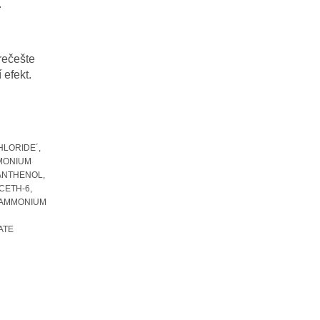
.
rečešte
 efekt.
HLORIDE´,
MONIUM
ANTHENOL,
CETH-6,
LAMMONIUM
ATE