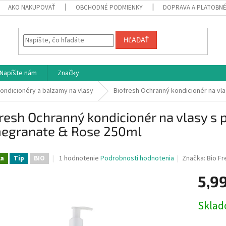
AKO NAKUPOVAŤ
OBCHODNÉ PODMIENKY
DOPRAVA A PLATOBN
HĽADAŤ
Napíšte nám
Značky
ondicionéry a balzamy na vlasy
Biofresh Ochranný kondicionér na v
resh Ochranný kondicionér na vlasy s
egranate & Rose 250ml
Priemerné
1 hodnotenie
Podrobnosti hodnotenia
Značka:
Bio F
ka
Tip
BIO
hodnotenie
produktu
5,9
je
5,0
Jednotk
Skla
z
cena:
5
hviezdičiek.