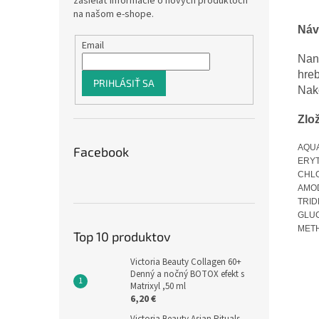
zasielať informácie o nových produktoch
na našom e-shope.
Náv
Email
Nane
hreb
PRIHLÁSIŤ SA
Nak
Zlo
AQUA
Facebook
ERYT
CHLO
AMOD
TRI
GLUC
METH
Top 10 produktov
Victoria Beauty Collagen 60+
Denný a nočný BOTOX efekt s
Matrixyl ,50 ml
6,20 €
Victoria Beauty Asian Rituals