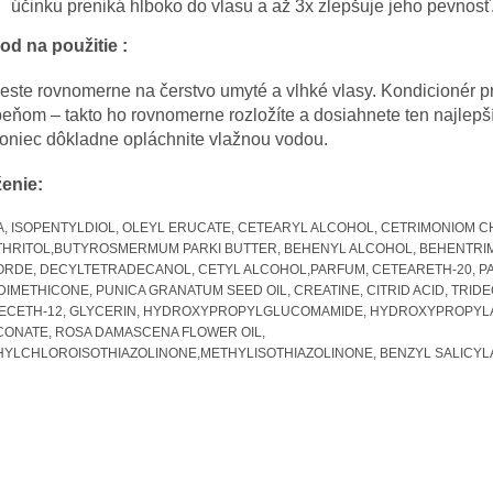
účinku preniká hlboko do vlasu a až 3x zlepšuje jeho pevnosť
od na použitie :
ste rovnomerne na čerstvo umyté a vlhké vlasy. Kondicionér p
eňom – takto ho rovnomerne rozložíte a dosiahnete ten najlepší
oniec dôkladne opláchnite vlažnou vodou.
ženie:
, ISOPENTYLDIOL, OLEYL ERUCATE, CETEARYL ALCOHOL, CETRIMONIOM C
HRITOL,BUTYROSMERMUM PARKI BUTTER, BEHENYL ALCOHOL, BEHENTRI
RDE, DECYLTETRADECANOL, CETYL ALCOHOL,PARFUM, CETEARETH-20, P
IMETHICONE, PUNICA GRANATUM SEED OIL, CREATINE, CITRID ACID, TRIDE
DECETH-12, GLYCERIN, HYDROXYPROPYLGLUCOMAMIDE, HYDROXYPROPY
ONATE, ROSA DAMASCENA FLOWER OIL,
YLCHLOROISOTHIAZOLINONE,METHYLISOTHIAZOLINONE, BENZYL SALICYL