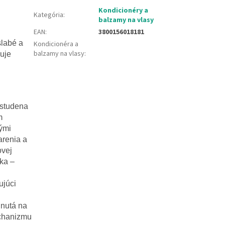
Kondicionéry a
Kategória
:
balzamy na vlasy
EAN
:
3800156018181
labé a
Kondicionéra a
balzamy na vlasy
:
čuje
 studena
m
ými
arenia a
ovej
ka –
ujúci
inutá na
echanizmu