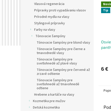
Vlasová regenerácia
Novi
Prípravky proti vypadávaniu vlasov
Tip
Prírodné mydla na vlasy
Stylingové prípravky
Farby na vlasy
Tónovacie šampóny
Osvie
Tónovacie šampóny pre blond vlasy
pant
Tónovacie šampóny pre čierne a
Pome
tmavodnedé vlasy
250m
Tónovacie šampóny pre
svetlohnedé až plavé vlasy
6 €
Tónovacie šampóny pre červené až
zrzavé odtienie
Tónovacie šampóny pre
svetlohnedé až tmavohnedé
odtiene
Popi
Hrebene a kartáče na vlasy
Kozmetika pre mužov
Pod
Detská kozmetika