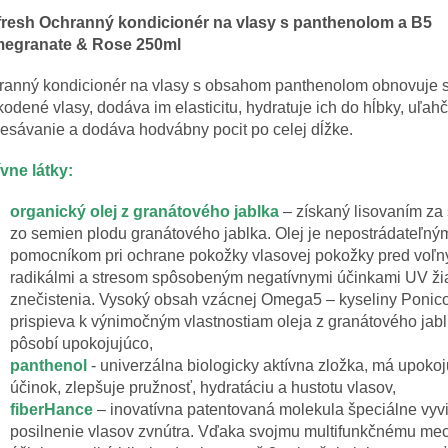
fresh Ochranný kondicionér na vlasy s panthenolom a B5
egranate & Rose 250ml
ranný kondicionér na vlasy s obsahom panthenolom obnovuje s
odené vlasy, dodáva im elasticitu, hydratuje ich do hĺbky, uľah
esávanie a dodáva hodvábny pocit po celej dĺžke.
vne látky:
organický olej z granátového jablka
– získaný lisovaním za
zo semien plodu granátového jablka. Olej je nepostrádateľný
pomocníkom pri ochrane pokožky vlasovej pokožky pred voľn
radikálmi a stresom spôsobeným negatívnymi účinkami UV ži
znečistenia. Vysoký obsah vzácnej Omega5 – kyseliny Ponic
prispieva k výnimočným vlastnostiam oleja z granátového jabl
pôsobí upokojujúco,
panthenol
- univerzálna biologicky aktívna zložka, má upokoj
účinok, zlepšuje pružnosť, hydratáciu a hustotu vlasov,
fiberHance
– inovatívna patentovaná molekula špeciálne vyv
posilnenie vlasov zvnútra. Vďaka svojmu multifunkčnému m