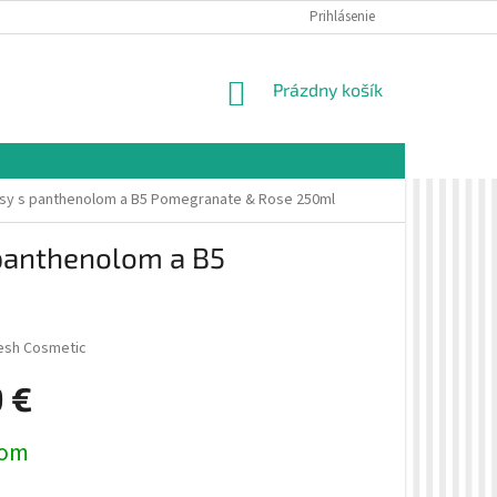
É PODMIENKY
OCHRANA OSOBNÝCH ÚDAJOV
Prihlásenie
VZORKOVÁ PREDAJŇA 
NÁKUPNÝ
Prázdny košík
KOŠÍK
lasy s panthenolom a B5 Pomegranate & Rose 250ml
 panthenolom a B5
resh Cosmetic
9 €
ová
dom