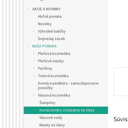
AKCIE A NOVINKY
Akčná ponuka
Novinky
Výhodné baličky
Dopredaj zásob
NAŠA PONUKA
Pleťová kozmetika
Pleťové masky
Parfémy
Telová kozmetika
Domáca pedikúra - samozlupovacie
ponožky
Vlasová kozmetika
Šampóny
Kondicionéry a balzamy na vlasy
Vlasové vody
Súvis
Masky na vlasy