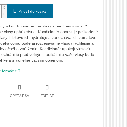
Pridať do košíka
ným kondicionérom na vlasy s panthenolom a B5
e vlasy opäť krásne. Kondicionér obnovuje poškodené
vlasy, hĺbkovo ich hydratuje a zanecháva ich zamatovo
vďaka čomu bude aj rozčesávanie vlasov rýchlejšie a
zbytočného zaťaženia. Kondicionér upokojí vlasovú
 ochráni ju pred voľnými radikálmi a vaše vlasy budú
ľahké a s viditeľne väčším objemom.
informácie
OPÝTAŤ SA
ZDIEĽAŤ