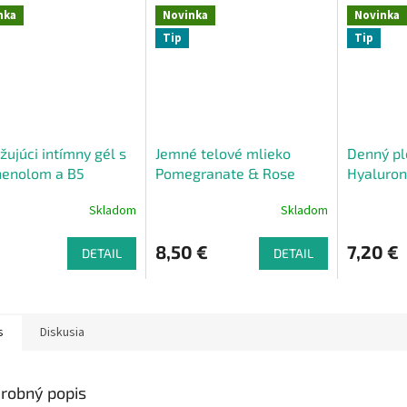
nka
Novinka
Novinka
Tip
Tip
žujúci intímny gél s
Jemné telové mlieko
Denný pl
henolom a B5
Pomegranate & Rose
Hyaluron-
granate & Rose
200ml
Pomegra
Skladom
Skladom
l
50ml
8,50 €
7,20 €
DETAIL
DETAIL
s
Diskusia
robný popis