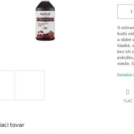
S ochran
budú vaš
a slabé 
hladké, 
bez ich 
pokožku,
svieže, 
Detailné 
TLAČ
iaci tovar