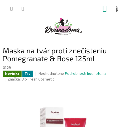
Prejsť
NÁKUP
na
obsah
KOŠÍK
Maska na tvár proti znečisteniu
Pomegranate & Rose 125ml
0129
Priemerné
Neohodnotené
Podrobnosti hodnotenia
Novinka
Tip
hodnotenie
Značka:
Bio Fresh Cosmetic
produktu
je
0,0
z
5
hviezdičiek.