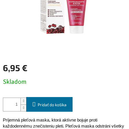
6,95 €
Jednotková
Skladom
cena:
Pridať do košíka
Príjemná pleťová maska, ktorá aktívne bojuje proti
každodennému znečisteniu pleti. Pleťová maska odstráni všetky