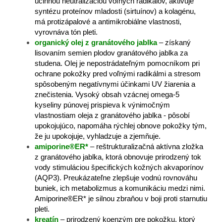
účinnou neutralizáciou voľných radikálov, aktivuje
syntézu proteínov mladosti (sirtuínov) a kolagénu,
má protizápalové a antimikrobiálne vlastnosti,
vyrovnáva tón pleti.
organický olej z granátového jablka
– získaný
lisovaním semien plodov granátového jablka za
studena. Olej je nepostrádateľným pomocníkom pri
ochrane pokožky pred voľnými radikálmi a stresom
spôsobeným negatívnymi účinkami UV žiarenia a
znečistenia. Vysoký obsah vzácnej omega-5
kyseliny púnovej prispieva k výnimočným
vlastnostiam oleja z granátového jablka - pôsobí
upokojujúco, napomáha rýchlej obnove pokožky tým,
že ju upokojuje, vyhladzuje a zjemňuje.
amiporine®ER*
– reštrukturalizačná aktívna zložka
z granátového jablka, ktorá obnovuje prirodzený tok
vody stimuláciou špecifických kožných akvaporínov
(AQP3). Preukázateľne zlepšuje vodnú rovnováhu
buniek, ich metabolizmus a komunikáciu medzi nimi.
Amiporine®ER* je silnou zbraňou v boji proti starnutiu
pleti.
kreatín
– prirodzený koenzým pre pokožku, ktorý