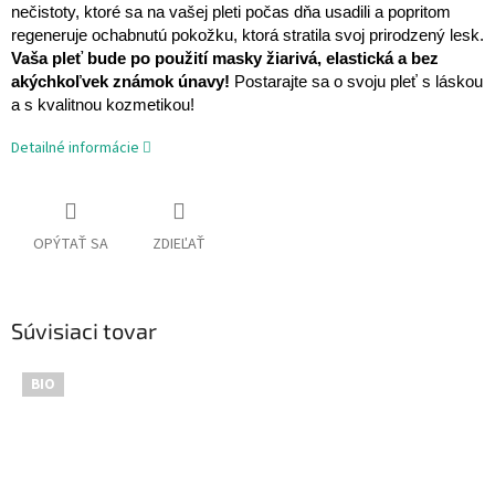
nečistoty, ktoré sa na vašej pleti počas dňa usadili a popritom
regeneruje ochabnutú pokožku, ktorá stratila svoj prirodzený lesk.
Vaša pleť bude po použití masky žiarivá, elastická a bez
akýchkoľvek známok únavy!
Postarajte sa o svoju pleť s láskou
a s kvalitnou kozmetikou!
Detailné informácie
OPÝTAŤ SA
ZDIEĽAŤ
Súvisiaci tovar
BIO