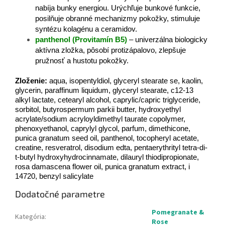
nabíja bunky energiou. Urýchľuje bunkové funkcie,
posilňuje obranné mechanizmy pokožky, stimuluje
syntézu kolagénu a ceramidov.
panthenol (Provitamín B5)
– univerzálna biologicky
aktívna zložka, pôsobí protizápalovo, zlepšuje
pružnosť a hustotu pokožky.
Zloženie:
aqua, isopentyldiol, glyceryl stearate se, kaolin,
glycerin, paraffinum liquidum, glyceryl stearate, c12-13
alkyl lactate, cetearyl alcohol, caprylic/capric triglyceride,
sorbitol, butyrospermum parkii butter, hydroxyethyl
acrylate/sodium acryloyldimethyl taurate copolymer,
phenoxyethanol, caprylyl glycol, parfum, dimethicone,
punica granatum seed oil, panthenol, tocopheryl acetate,
creatine, resveratrol, disodium edta, pentaerythrityl tetra-di-
t-butyl hydroxyhydrocinnamate, dilauryl thiodipropionate,
rosa damascena flower oil, punica granatum extract, i
14720, benzyl salicylate
Dodatočné parametre
Pomegranate &
Kategória
:
Rose