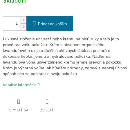
Skladom
cena:
Pridať do košíka
Luxusné zloženie univerzálneho krému na pleť, ruky a telo je to
pravé pre vašu pokožku. Krém s obsahom organického
levanduľového oleja a ďalších aktívnych látok sa postará o
dokonale hebkú, jemnú a hydratovanú pokožku. Nádherná
levanduľová vôňa univerzálneho krému jemne prevonia pokožku.
Krém je výborná voľba, ak hľadáte prírodný, zdravý a naozaj účinný
spôsob ako sa postarať o svoju pokožku.
Detailné informácie
OPÝTAŤ SA
ZDIEĽAŤ