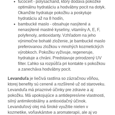
fucocert - polysacharid, ktorý dodáva pokožke
optimálnu hydratáciu a hodvábny pocit na dotyk.
Okamžite hydratuje pokožku a poskytuje
hydratáciu až na 8 hodín,
bambucké maslo - obsahuje nasýtené a
nenasýtené mastné kyseliny, vitamíny A, E, F,
polyfenoly, antioxidanty. Vzhľadom na jeho
výnimočne bohaté zloženie, je bambucké maslo
preferovanou zložkou v mnohých kozmetických
výrobkoch. Pokožku vyživuje, regeneruje,
hydratuje a chráni. Predstavuje prirodzený UV
filter. Ľahko sa rozpúšťa pri kontakte s pokožkou
a zanecháva hodvábny pocit.
Levanduľa
je liečivá rastlina so zázračnou vôňou,
ktorej benefity sú cenené a rozšírené už od staroveku.
Levanduľa má priaznivé účinky pre zdravie a aj
pokožku. Má upokojujúce a antidepresívne vlastnosti,
silný antimikrobiálny a antioxidačný účinok.
Levanduľový olej má široké využitie nielen v
kozmetike, voňavkárstve a aromaterapii, ale aj vo