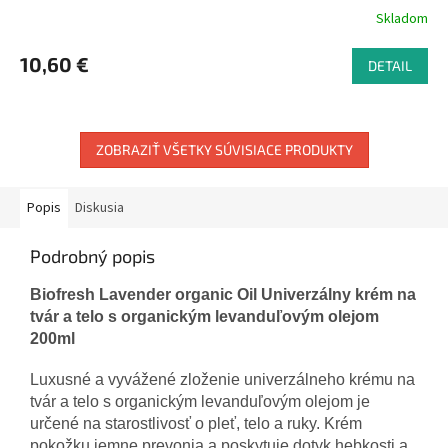
Skladom
10,60 €
DETAIL
ZOBRAZIŤ VŠETKY SÚVISIACE PRODUKTY
Popis
Diskusia
Podrobný popis
Biofresh Lavender organic Oil Univerzálny krém na
tvár a telo s organickým levanduľovým olejom
200ml
Luxusné a vyvážené zloženie univerzálneho krému na
tvár a telo s organickým levanduľovým olejom je
určené na starostlivosť o pleť, telo a ruky. Krém
pokožku jemne prevonia a poskytuje dotyk hebkosti a