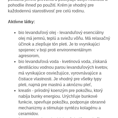
pohodlie ihneď po použití. Krém je vhodný pre
každodennú starostlivosť pre celú rodinu.
Aktívne látky:
bio levanduľový olej - levanduľový esenciálny
olej má jemnú, teplú a sviežu vôňu. Má relaxačný
účinok a zlepšuje tón pleti. Je to vvynikajúci
spojenec v boji proti environmentálnym
agresorom,
bio levanduľová voda - kvetinová voda, získaná
destiláciou vodnou parou levanduľových kvetov,
má vynikajúce osviežujúce, vyrovnávajúce a
čistiace vlastnosti. Je vhodný pre všetky typy
pleti, najmä pre mastnú a aknóznu pleť,
kreatín - prírodný koenzým pre pokožku, ktorý
nabíja bunky energiou. Urýchľuje bunkové
funkcie, spevňuje pokožku, podporuje obranné
mechanizmy a stimuluje syntézu kolagénu a
ceramidov.