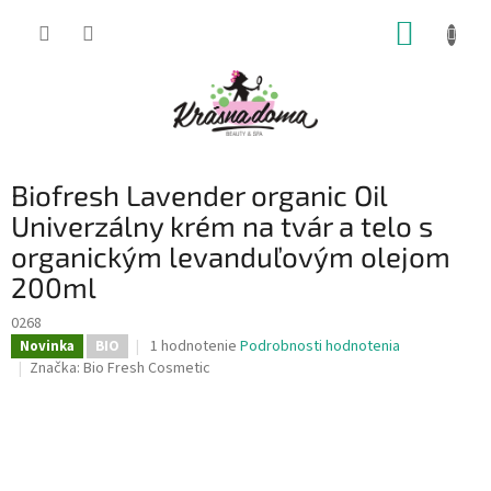
Prejsť
NÁKUP
na
obsah
KOŠÍK
Biofresh Lavender organic Oil
Univerzálny krém na tvár a telo s
organickým levanduľovým olejom
200ml
0268
Priemerné
1 hodnotenie
Podrobnosti hodnotenia
Novinka
BIO
hodnotenie
Značka:
Bio Fresh Cosmetic
produktu
je
5,0
z
5
hviezdičiek.