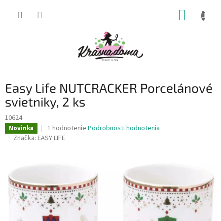
Prejsť
NÁKUP
na
obsah
KOŠÍK
Easy Life NUTCRACKER Porcelánové
svietniky, 2 ks
10624
Priemerné
1 hodnotenie
Podrobnosti hodnotenia
Novinka
hodnotenie
Značka:
EASY LIFE
produktu
je
5,0
z
5
hviezdičiek.