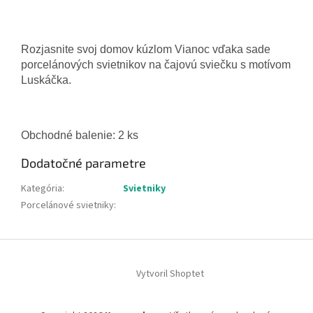
Rozjasnite svoj domov kúzlom Vianoc vďaka sade
porcelánových svietnikov na čajovú sviečku s motívom
Luskáčka.
Obchodné balenie: 2 ks
Dodatočné parametre
Kategória
:
Svietniky
Porcelánové svietniky
:
Z
á
Vytvoril Shoptet
p
ä
t