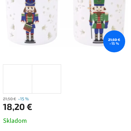
21,50 €
–15 %
21,50 €
–15 %
18,20 €
Jednotková
Skladom
cena: