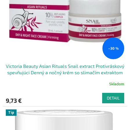
–30 %
Victoria Beauty Asian Rituals Snail extract Protivráskový
spevňujúci Denný a nočný krém so slimačím extraktom
50 ml
Skladom
DETAIL
9,73 €
Tip