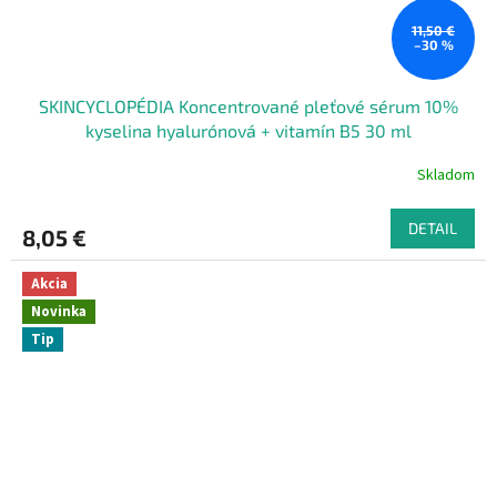
11,50 €
–30 %
SKINCYCLOPÉDIA Koncentrované pleťové sérum 10%
kyselina hyalurónová + vitamín B5 30 ml
Skladom
DETAIL
8,05 €
Akcia
Novinka
Tip