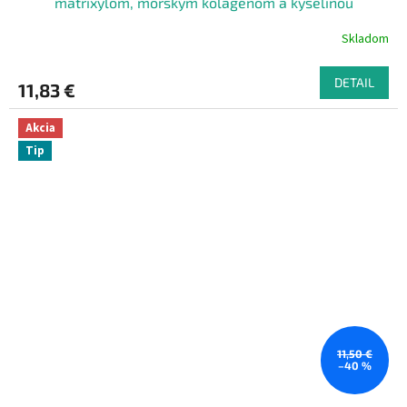
matrixylom, morským kolagénom a kyselinou
hyaluronovou, 20 ml
Skladom
DETAIL
11,83 €
Akcia
Tip
11,50 €
–40 %