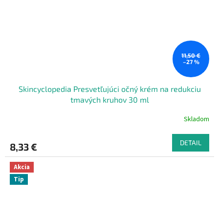
11,50 €
–27 %
Skincyclopedia Presvetľujúci očný krém na redukciu
tmavých kruhov 30 ml
Skladom
DETAIL
8,33 €
Akcia
Tip