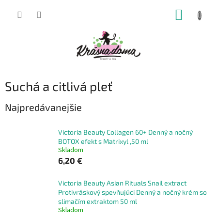
Prejsť
NÁKUP
na
obsah
KOŠÍK
Suchá a citlivá pleť
Najpredávanejšie
Victoria Beauty Collagen 60+ Denný a nočný
BOTOX efekt s Matrixyl ,50 ml
Skladom
6,20 €
Victoria Beauty Asian Rituals Snail extract
Protivráskový spevňujúci Denný a nočný krém so
slimačím extraktom 50 ml
Skladom