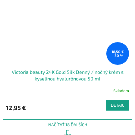
18,50 €
–30 %
Victoria beauty 24K Gold Silk Denný / nočný krém s
kyselinou hyalurónovou 50 ml
Skladom
DETAIL
12,95 €
NAČÍTAŤ 18 ĎALŠÍCH
S