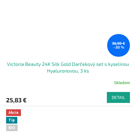
36,90 €
–30 %
Victoria Beauty 24K Silk Gold Darčekový set s kyselinou
Hyaluronovou, 3 ks
Skladom
DETAIL
25,83 €
Akcia
Tip
BIO