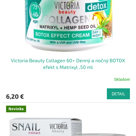
r
t
o
o
d
v
u
k
t
o
v
Victoria Beauty Collagen 60+ Denný a nočný BOTOX
efekt s Matrixyl ,50 ml
Skladom
DETAIL
6,20 €
Novinka