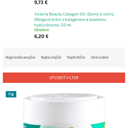
9,73 €
Victoria Beauty Collagen 50+ Denný a nočný
liftingový krém s kolagénom a kyselinou
hyalurónovou, 50 ml
Skladom
6,20 €
R
a
Najpredávanejšie
Najlacnejšie
Najdrahšie
Abecedne
d
e
n
OTVORIŤ FILTER
i
e
V
p
Tip
ý
r
p
o
i
d
s
u
p
k