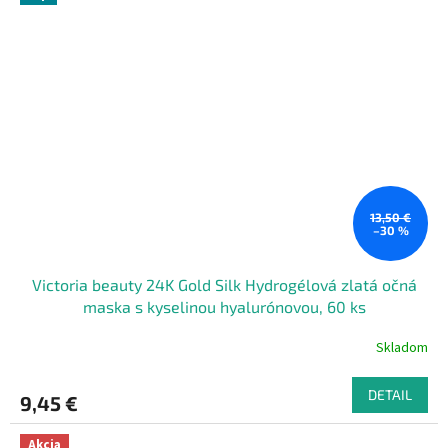
13,50 €
–30 %
Victoria beauty 24K Gold Silk Hydrogélová zlatá očná
maska s kyselinou hyalurónovou, 60 ks
Skladom
DETAIL
9,45 €
Akcia