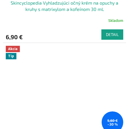
Skincyclopedia Vyhladzujúci očný krém na opuchy a
kruhy s matrixylom a kofeínom 30 mL
Skladom
DETAIL
6,90 €
Akcia
Tip
5,60 €
–30 %