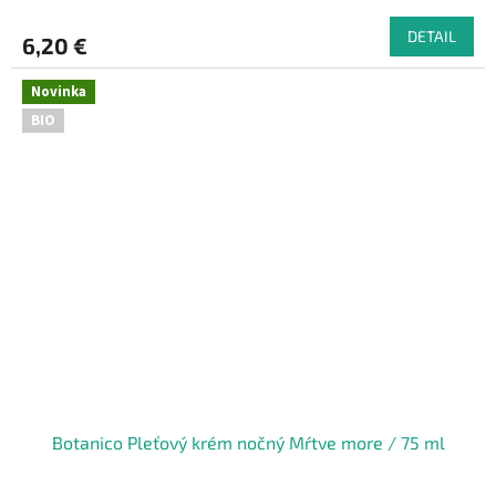
DETAIL
6,20 €
Novinka
BIO
Botanico Pleťový krém nočný Mŕtve more / 75 ml