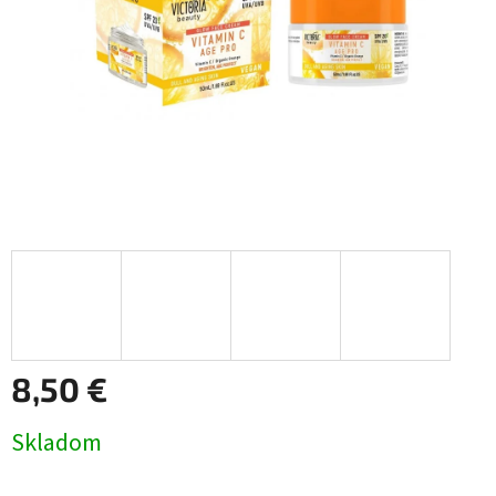
8,50 €
Jednotková
Skladom
cena: