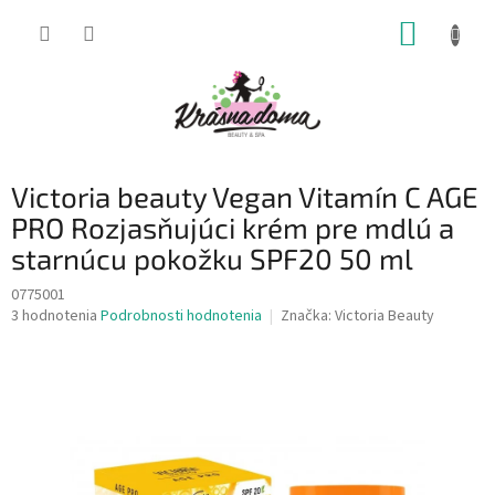
Prejsť
NÁKUP
na
obsah
KOŠÍK
Victoria beauty Vegan Vitamín C AGE
PRO Rozjasňujúci krém pre mdlú a
starnúcu pokožku SPF20 50 ml
0775001
Priemerné
3 hodnotenia
Podrobnosti hodnotenia
Značka:
Victoria Beauty
hodnotenie
produktu
je
4,3
z
5
hviezdičiek.