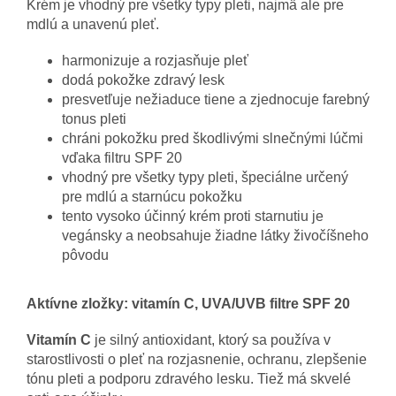
Krém je vhodný pre všetky typy pleti, najmä ale pre
mdlú a unavenú pleť.
harmonizuje a rozjasňuje pleť
dodá pokožke zdravý lesk
presvetľuje nežiaduce tiene a zjednocuje farebný
tonus pleti
chráni pokožku pred škodlivými slnečnými lúčmi
vďaka filtru SPF 20
vhodný pre všetky typy pleti, špeciálne určený
pre mdlú a starnúcu pokožku
tento vysoko účinný krém proti starnutiu je
vegánsky a neobsahuje žiadne látky živočíšneho
pôvodu
Aktívne zložky: vitamín C, UVA/UVB filtre SPF 20
Vitamín C
je silný antioxidant, ktorý sa používa v
starostlivosti o pleť na rozjasnenie, ochranu, zlepšenie
tónu pleti a podporu zdravého lesku. Tiež má skvelé