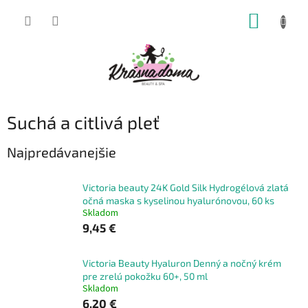
Prejsť
NÁKUP
na
obsah
KOŠÍK
Suchá a citlivá pleť
Najpredávanejšie
Victoria beauty 24K Gold Silk Hydrogélová zlatá
očná maska s kyselinou hyalurónovou, 60 ks
Skladom
9,45 €
Victoria Beauty Hyaluron Denný a nočný krém
pre zrelú pokožku 60+, 50 ml
Skladom
6,20 €