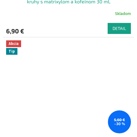
kruhy s matrixylom a kofeínom 30 mL
Skladom
DETAIL
6,90 €
Akcia
Tip
5,60 €
–30 %