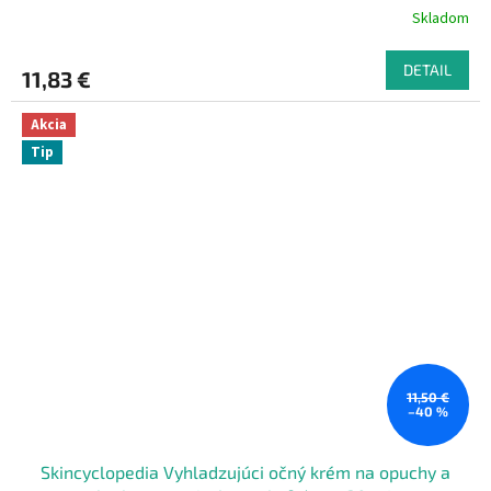
Skladom
DETAIL
11,83 €
Akcia
Tip
11,50 €
–40 %
Skincyclopedia Vyhladzujúci očný krém na opuchy a