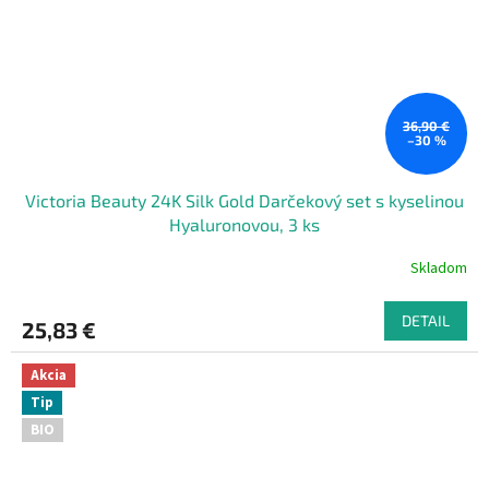
36,90 €
–30 %
Victoria Beauty 24K Silk Gold Darčekový set s kyselinou
Hyaluronovou, 3 ks
Skladom
DETAIL
25,83 €
Akcia
Tip
BIO