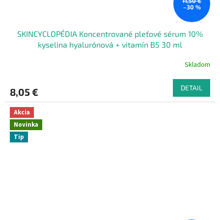
11,50 €
–30 %
SKINCYCLOPÉDIA Koncentrované pleťové sérum 10%
kyselina hyalurónová + vitamín B5 30 ml
Skladom
DETAIL
8,05 €
Akcia
Novinka
Tip