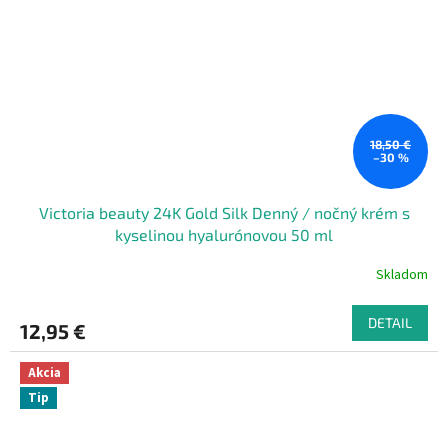
18,50 €
–30 %
Victoria beauty 24K Gold Silk Denný / nočný krém s
kyselinou hyalurónovou 50 ml
Skladom
DETAIL
12,95 €
Akcia
Tip