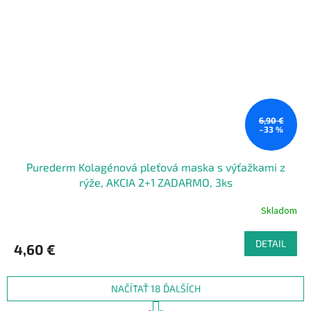
6,90 €
–33 %
Purederm Kolagénová pleťová maska s výťažkami z
rýže, AKCIA 2+1 ZADARMO, 3ks
Skladom
DETAIL
4,60 €
NAČÍTAŤ 18 ĎALŠÍCH
S