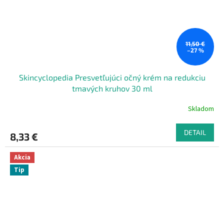
11,50 €
–27 %
Skincyclopedia Presvetľujúci očný krém na redukciu
tmavých kruhov 30 ml
Skladom
DETAIL
8,33 €
Akcia
Tip