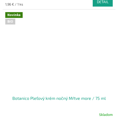
DETAIL
Jednotková
1,96 € / 1 ks
cena:
Novinka
BIO
Botanico Pleťový krém nočný Mŕtve more / 75 ml
Skladom