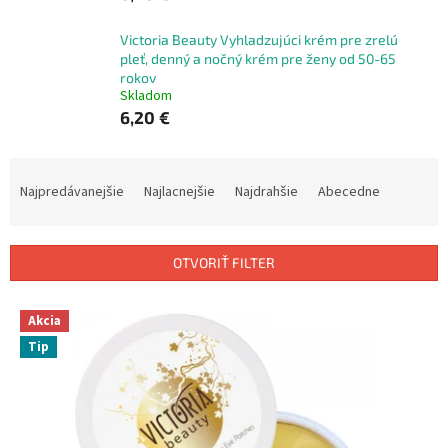
Victoria Beauty Vyhladzujúci krém pre zrelú
pleť, denný a nočný krém pre ženy od 50-65
rokov
Skladom
6,20 €
R
a
Najpredávanejšie
Najlacnejšie
Najdrahšie
Abecedne
d
e
n
OTVORIŤ FILTER
i
e
V
p
Akcia
ý
r
Tip
p
o
i
d
s
u
p
k
r