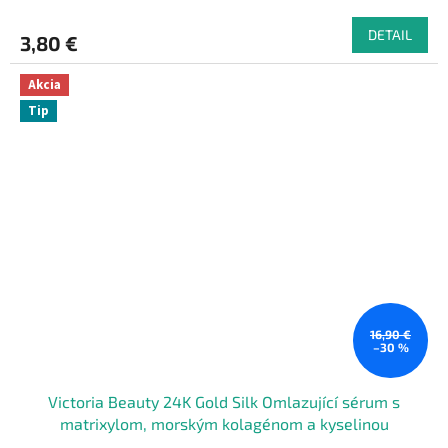
DETAIL
3,80 €
Akcia
Tip
16,90 €
–30 %
Victoria Beauty 24K Gold Silk Omlazující sérum s
matrixylom, morským kolagénom a kyselinou
hyaluronovou, 20 ml