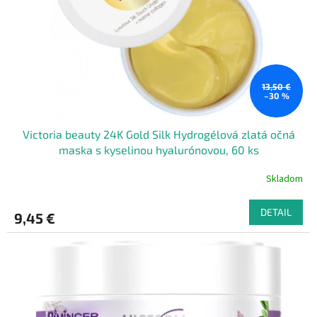
t
o
o
d
v
u
k
t
o
13,50 €
–30 %
v
Victoria beauty 24K Gold Silk Hydrogélová zlatá očná
maska s kyselinou hyalurónovou, 60 ks
Skladom
DETAIL
9,45 €