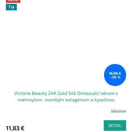
Tip
16,90 €
–30 %
Victoria Beauty 24K Gold Silk Omlazující sérum s
matrixylom, morským kolagénom a kyselinou
hyaluronovou, 20 ml
Skladom
DETAIL
11,83 €