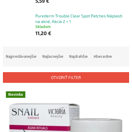
5,59 €
Purederm Trouble Clear Spot Patches Náplasti
na akné, Akcia 2 + 1
Skladom
11,20 €
R
a
Najpredávanejšie
Najlacnejšie
Najdrahšie
Abecedne
d
e
n
OTVORIŤ FILTER
i
e
V
p
Novinka
ý
r
p
o
i
d
s
u
p
k
r