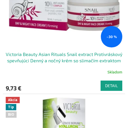
t
o
o
d
v
u
k
t
o
–30 %
v
Victoria Beauty Asian Rituals Snail extract Protivráskový
spevňujúci Denný a nočný krém so slimačím extraktom
50 ml
Skladom
DETAIL
9,73 €
Akcia
Tip
BIO