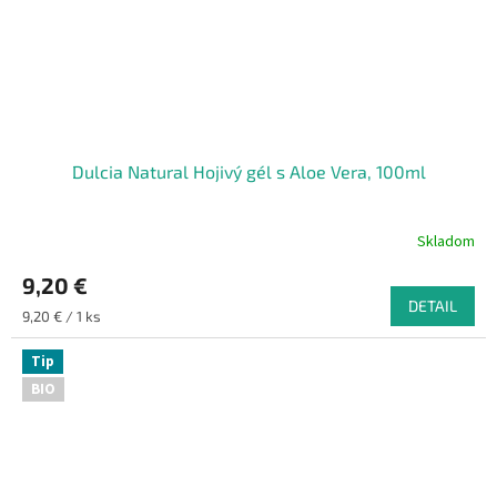
Dulcia Natural Hojivý gél s Aloe Vera, 100ml
Skladom
9,20 €
DETAIL
Jednotková
9,20 € / 1 ks
cena:
Tip
BIO