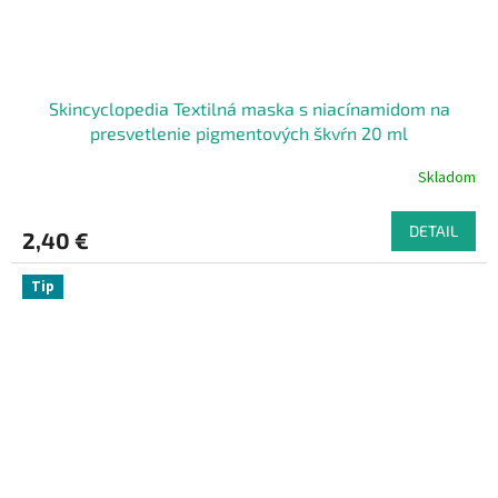
Skincyclopedia Textilná maska s niacínamidom na
presvetlenie pigmentových škvŕn 20 ml
Skladom
DETAIL
2,40 €
Tip