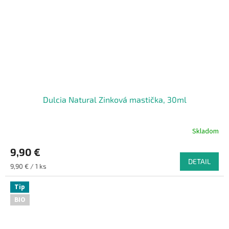
Dulcia Natural Zinková mastička, 30ml
Skladom
9,90 €
DETAIL
Jednotková
9,90 € / 1 ks
cena:
Tip
BIO