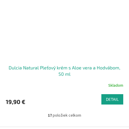
Dulcia Natural Pleťový krém s Aloe vera a Hodvábom,
50 ml
Skladom
DETAIL
19,90 €
17
položiek celkom
O
v
l