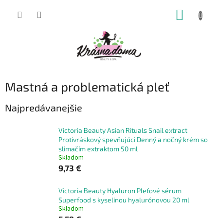
Prejsť
NÁKUP
na
obsah
KOŠÍK
Mastná a problematická pleť
Najpredávanejšie
Victoria Beauty Asian Rituals Snail extract
Protivráskový spevňujúci Denný a nočný krém so
slimačím extraktom 50 ml
Skladom
9,73 €
Victoria Beauty Hyaluron Pleťové sérum
Superfood s kyselinou hyalurónovou 20 ml
Skladom