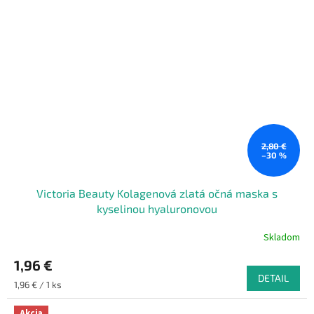
2,80 €
–30 %
Victoria Beauty Kolagenová zlatá očná maska s
kyselinou hyaluronovou
Skladom
1,96 €
DETAIL
Jednotková
1,96 € / 1 ks
cena:
Akcia