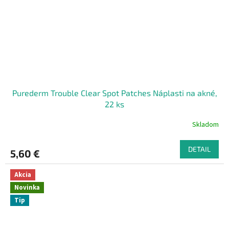
Purederm Trouble Clear Spot Patches Náplasti na akné,
22 ks
Skladom
DETAIL
5,60 €
Akcia
Novinka
Tip