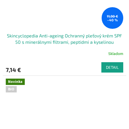
11,90 €
–40 %
Skincyclopedia Anti-ageing Ochranný pleťový krém SPF
50 s minerálnymi filtrami, peptidmi a kyselinou
hyalurónovou 40 ml
Skladom
DETAIL
7,14 €
Novinka
BIO