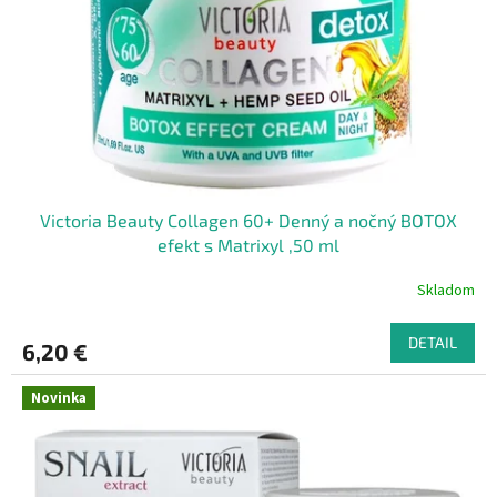
r
t
o
o
d
v
u
k
t
o
v
Victoria Beauty Collagen 60+ Denný a nočný BOTOX
efekt s Matrixyl ,50 ml
Skladom
DETAIL
6,20 €
Novinka