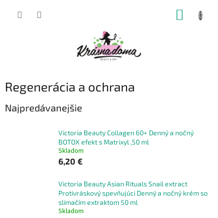
Prejsť
NÁKUP
na
obsah
KOŠÍK
Regenerácia a ochrana
Najpredávanejšie
Victoria Beauty Collagen 60+ Denný a nočný
BOTOX efekt s Matrixyl ,50 ml
Skladom
6,20 €
Victoria Beauty Asian Rituals Snail extract
Protivráskový spevňujúci Denný a nočný krém so
slimačím extraktom 50 ml
Skladom