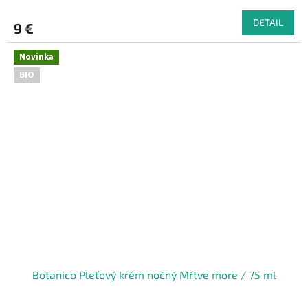
DETAIL
9 €
Novinka
BIO
Botanico Pleťový krém nočný Mŕtve more / 75 ml