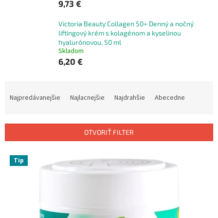
9,73 €
Victoria Beauty Collagen 50+ Denný a nočný
liftingový krém s kolagénom a kyselinou
hyalurónovou, 50 ml
Skladom
6,20 €
R
a
Najpredávanejšie
Najlacnejšie
Najdrahšie
Abecedne
d
e
n
OTVORIŤ FILTER
i
e
V
p
Tip
ý
r
p
o
i
d
s
u
p
k