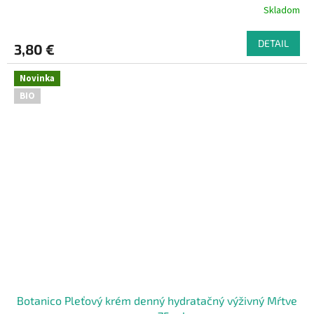
Skladom
DETAIL
3,80 €
Novinka
BIO
Botanico Pleťový krém denný hydratačný výživný Mŕtve