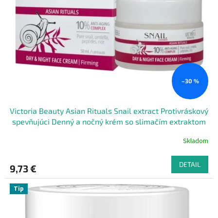
–30 %
Victoria Beauty Asian Rituals Snail extract Protivráskový
spevňujúci Denný a nočný krém so slimačím extraktom
50 ml
Skladom
DETAIL
9,73 €
Tip