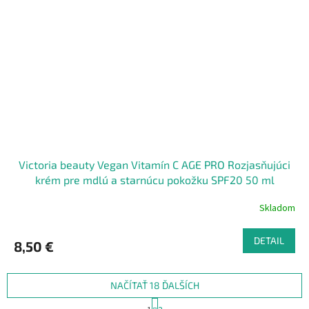
Victoria beauty Vegan Vitamín C AGE PRO Rozjasňujúci
krém pre mdlú a starnúcu pokožku SPF20 50 ml
Skladom
DETAIL
8,50 €
NAČÍTAŤ 18 ĎALŠÍCH
S