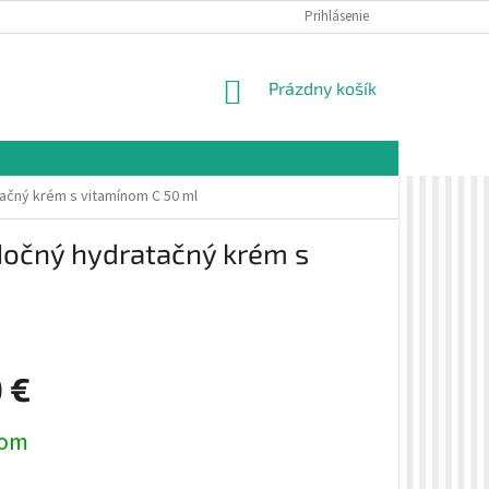
É PODMIENKY
OCHRANA OSOBNÝCH ÚDAJOV
Prihlásenie
VZORKOVÁ PREDAJŇA 
NÁKUPNÝ
Prázdny košík
KOŠÍK
ačný krém s vitamínom C 50 ml
Nočný hydratačný krém s
 €
ová
dom