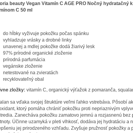
toria beauty Vegan Vitamín C AGE PRO Nočný hydratačný k
amínom C 50 ml
do hĺbky vyživuje pokožku počas spánku
vyhladzuje vrásky a drobné linky
unavenej a mdlej pokožke dodá žiarivý lesk
97% prírodné organické zloženie
prírodná parfumácia
vegánske zloženie
netestované na zvieratách
recyklovateľný obal
ívne zložky:
vitamín C, organický výťažok z pomaranča, squala
lan sa vďaka svojej štruktúre veľmi ľahko vstrebáva. Pôsobí a
oxidant, ktorý pomáha chrániť pokožku proti nepriaznivým vply
stredia. Zanecháva pokožku zamatovo jemnú a rozjasnenú bez 
noty. Účinne uzamyká v pleti vlhkosť, dodáva jej hydratáciu 
epšeniu jej prirodzeného vzhľadu. Zvyšuje pružnosť pokožky a