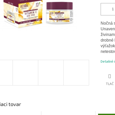
Nočná s
Unavenej
živinam
drobné 
výťažok
netesto
Detailné 
TLAČ
iaci tovar