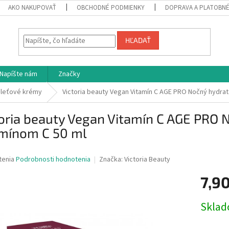
AKO NAKUPOVAŤ
OBCHODNÉ PODMIENKY
DOPRAVA A PLATOBN
HĽADAŤ
Napíšte nám
Značky
leťové krémy
Victoria beauty Vegan Vitamín C AGE PRO Nočný hydrat
oria beauty Vegan Vitamín C AGE PRO 
amínom C 50 ml
né
tenia
Podrobnosti hodnotenia
Značka:
Victoria Beauty
nie
7,90
u
Jednotk
Skla
cena:
iek.