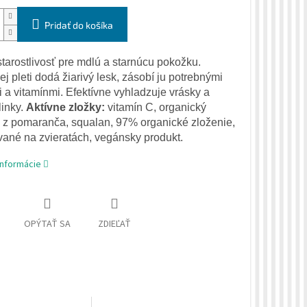
Pridať do košíka
tarostlivosť pre mdlú a starnúcu pokožku.
 pleti dodá žiarivý lesk, zásobí ju potrebnými
i a vitamínmi. Efektívne vyhladzuje vrásky a
linky.
Aktívne zložky:
vitamín C, organický
 z pomaranča, squalan, 97% organické zloženie,
vané na zvieratách, vegánsky produkt.
informácie
OPÝTAŤ SA
ZDIEĽAŤ