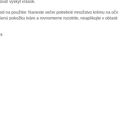
ovať výskyt vrások.
od na použitie: Naneste večer potrebné množstvo krému na oči
enú pokožku tváre a rovnomerne rozotrite, neaplikujte v oblasti
ml