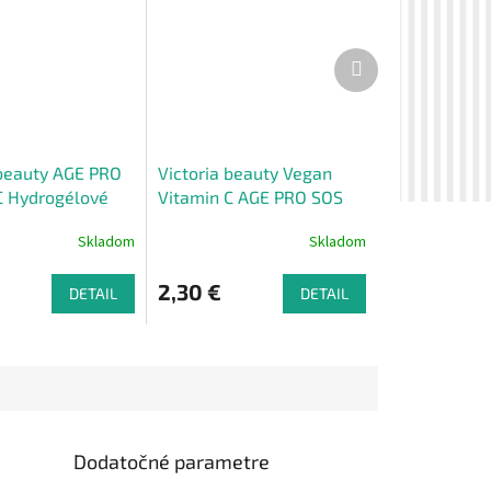
Ďalší
produkt
 beauty AGE PRO
Victoria beauty Vegan
C Hydrogélové
Vitamin C AGE PRO SOS
ky s kyselinou
Rozjasňujúca textilná
Skladom
Skladom
ovou 60 ks
maska ​​​​s vitamínom C
2,30 €
DETAIL
DETAIL
Dodatočné parametre