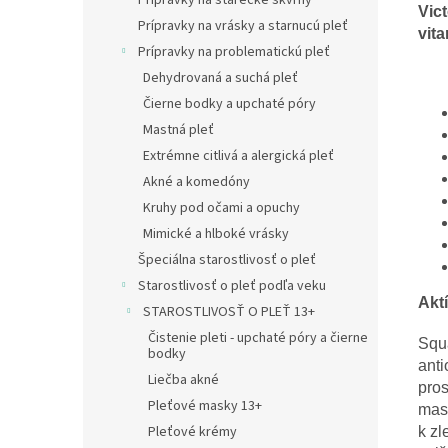
Prípravky na starecké škvrny
Vic
Prípravky na vrásky a starnucú pleť
vit
Prípravky na problematickú pleť
Dehydrovaná a suchá pleť
Čierne bodky a upchaté póry
Mastná pleť
Extrémne citlivá a alergická pleť
Akné a komedóny
Kruhy pod očami a opuchy
Mimické a hlboké vrásky
Špeciálna starostlivosť o pleť
Starostlivosť o pleť podľa veku
Akt
STAROSTLIVOSŤ O PLEŤ 13+
Čistenie pleti - upchaté póry a čierne
Squa
bodky
anti
Liečba akné
pro
Pleťové masky 13+
mast
Pleťové krémy
k zl