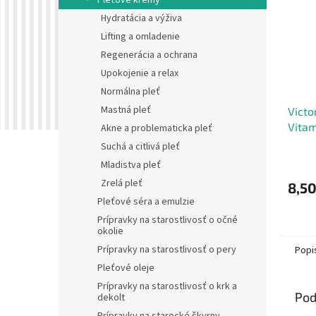
Pleťové krémy
Hydratácia a výživa
Lifting a omladenie
Regenerácia a ochrana
Upokojenie a relax
Normálna pleť
Mastná pleť
Victo
Vitam
Akne a problematicka pleť
Rozja
Suchá a citlivá pleť
mdlú 
Mladistva pleť
SPF2
Zrelá pleť
8,50
Pleťové séra a emulzie
Prípravky na starostlivosť o očné
okolie
Prípravky na starostlivosť o pery
Popi
Pleťové oleje
Prípravky na starostlivosť o krk a
Pod
dekolt