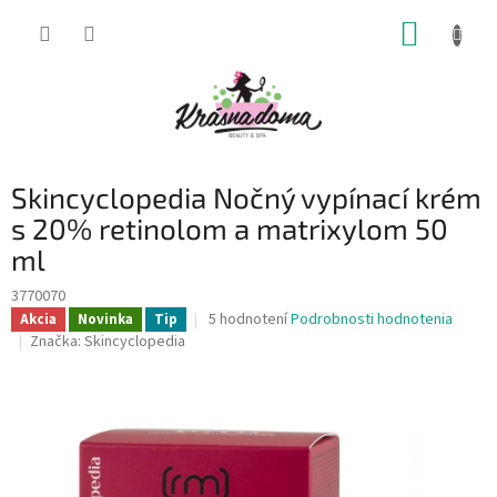
Prejsť
NÁKUP
na
obsah
KOŠÍK
Skincyclopedia Nočný vypínací krém
s 20% retinolom a matrixylom 50
ml
3770070
Priemerné
5 hodnotení
Podrobnosti hodnotenia
Akcia
Novinka
Tip
hodnotenie
Značka:
Skincyclopedia
produktu
je
4,6
z
5
hviezdičiek.