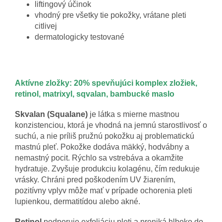
liftingový účinok
vhodný pre všetky tie pokožky, vrátane pleti
citlivej
dermatologicky testované
Aktívne zložky: 20% spevňujúci komplex zložiek,
retinol, matrixyl, sqvalan, bambucké maslo
Skvalan (Squalane)
je látka s mierne mastnou
konzistenciou, ktorá je vhodná na jemnú starostlivosť o
suchú, a nie príliš pružnú pokožku aj problematickú
mastnú pleť. Pokožke dodáva mäkký, hodvábny a
nemastný pocit. Rýchlo sa vstrebáva a okamžite
hydratuje. Zvyšuje produkciu kolagénu, čím redukuje
vrásky. Chráni pred poškodením UV žiarením,
pozitívny vplyv môže mať v prípade ochorenia pleti
lupienkou, dermatitídou alebo akné.
Retinol
podporuje exfoliáciu pleti a preniká hlboko do