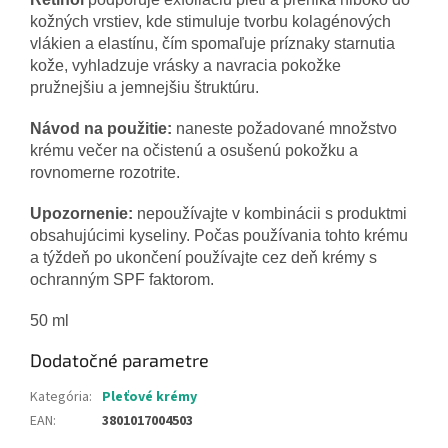
kožných vrstiev, kde stimuluje tvorbu kolagénových
vlákien a elastínu, čím spomaľuje príznaky starnutia
kože, vyhladzuje vrásky a navracia pokožke
pružnejšiu a jemnejšiu štruktúru.
Návod na použitie:
naneste požadované množstvo
krému večer na očistenú a osušenú pokožku a
rovnomerne rozotrite.
Upozornenie:
nepoužívajte v kombinácii s produktmi
obsahujúcimi kyseliny. Počas používania tohto krému
a týždeň po ukončení používajte cez deň krémy s
ochranným SPF faktorom.
50 ml
Dodatočné parametre
Kategória
:
Pleťové krémy
EAN
:
3801017004503