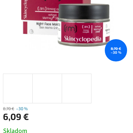
8,70 €
–30 %
8,70 €
–30 %
6,09 €
Jednotková
Skladom
cena: