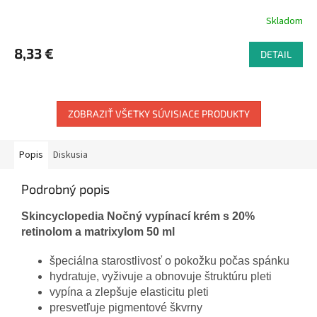
Skladom
8,33 €
DETAIL
ZOBRAZIŤ VŠETKY SÚVISIACE PRODUKTY
Popis
Diskusia
Podrobný popis
Skincyclopedia Nočný vypínací krém s 20%
retinolom a matrixylom 50 ml
špeciálna starostlivosť o pokožku počas spánku
hydratuje, vyživuje a obnovuje štruktúru pleti
vypína a zlepšuje elasticitu pleti
presvetľuje pigmentové škvrny