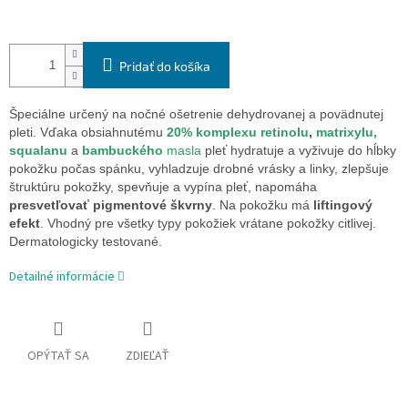
Pridať do košíka
Špeciálne určený na nočné ošetrenie dehydrovanej a povädnutej
pleti. Vďaka obsiahnutému
20% komplexu retinolu
,
matrixylu,
squalanu
a
bambuckého
masla
pleť hydratuje a vyživuje do hĺbky
pokožku počas spánku, vyhladzuje drobné vrásky a linky, zlepšuje
štruktúru pokožky, spevňuje a vypína pleť, napomáha
presvetľovať pigmentové škvrny
. Na pokožku má
liftingový
efekt
. Vhodný pre všetky typy pokožiek vrátane pokožky citlivej.
Dermatologicky testované.
Detailné informácie
OPÝTAŤ SA
ZDIEĽAŤ