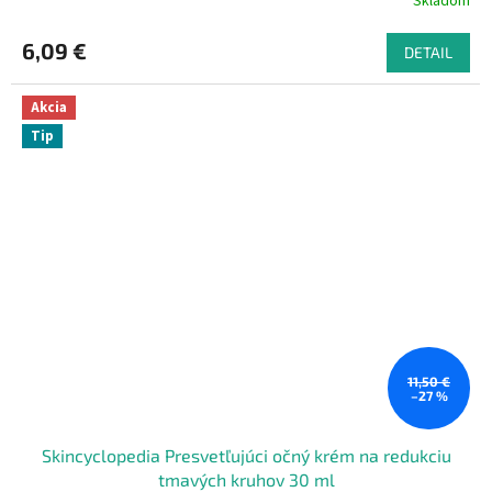
Skladom
6,09 €
DETAIL
Akcia
Tip
11,50 €
–27 %
Skincyclopedia Presvetľujúci očný krém na redukciu
tmavých kruhov 30 ml