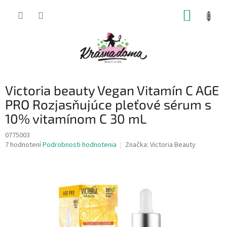
Prejsť
NÁKUP
na
obsah
KOŠÍK
Victoria beauty Vegan Vitamín C AGE
PRO Rozjasňujúce pleťové sérum s
10% vitamínom C 30 mL
0775003
Priemerné
7 hodnotení
Podrobnosti hodnotenia
Značka:
Victoria Beauty
hodnotenie
produktu
je
4,7
z
5
hviezdičiek.