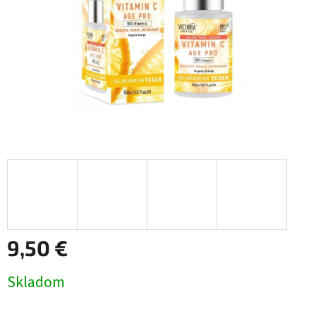
9,50 €
Jednotková
Skladom
cena: