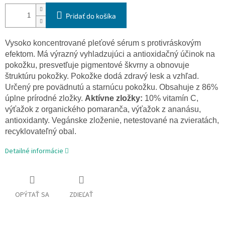
Pridať do košíka
Vysoko koncentrované pleťové sérum s protivráskovým
efektom. Má výrazný vyhladzujúci a antioxidačný účinok na
pokožku, presvetľuje pigmentové škvrny a obnovuje
štruktúru pokožky. Pokožke dodá zdravý lesk a vzhľad.
Určený pre povädnutú a starnúcu pokožku. Obsahuje z 86%
úplne prírodné zložky.
Aktívne zložky:
10% vitamín C,
výťažok z organického pomaranča, výťažok z ananásu,
antioxidanty. Vegánske zloženie, netestované na zvieratách,
recyklovateľný obal.
Detailné informácie
OPÝTAŤ SA
ZDIEĽAŤ