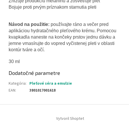
Znižuje produkciu melanínu a zosvetľuje pleť
Bojuje proti prvým príznakom starnutia pleti
Návod na použitie:
používajte ráno a večer pred
aplikáciou hydratačného pleťového krému. Pomocou
kvapkadla naneste na končeky prstov jednu dávku a
jemne vmasírujte do vopred vyčistenej pleti v oblasti
kontúr tváre a očí.
30 ml
Dodatočné parametre
Kategória
:
Pleťové séra a emulzie
EAN
:
3801017001618
Z
á
Vytvoril Shoptet
p
ä