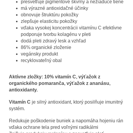
presvetľuje pigmentové škvrny a nežiaduce tiene
má výrazné antioxidačné účinky
obnovuje štruktúru pokožky
zlepšuje elasticitu pokožky
vďaka vysokej koncentrácii vitamínu C efektívne
podporuje tvorbu kolagénu v pleti
dodá pleti zdravý lesk a vzhľad
86% organické zloženie
vegánsky produkt
recyklovateľný obal
Aktívne zložky: 10% vitamín C, výťažok z
organického pomaranča, výťažok z ananásu,
antioxidanty.
Vitamín C
je silný antioxidant, ktorý posilňuje imunitný
systém.
Redukuje poškodenie buniek a napomáha hojeniu rán
vďaka ochrane tela pred voľnými radikálmi