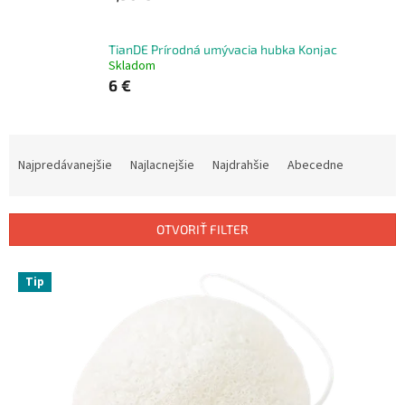
TianDE Prírodná umývacia hubka Konjac
Skladom
6 €
R
a
Najpredávanejšie
Najlacnejšie
Najdrahšie
Abecedne
d
e
n
OTVORIŤ FILTER
i
e
V
p
Tip
ý
r
p
o
i
d
s
u
p
k
r
t