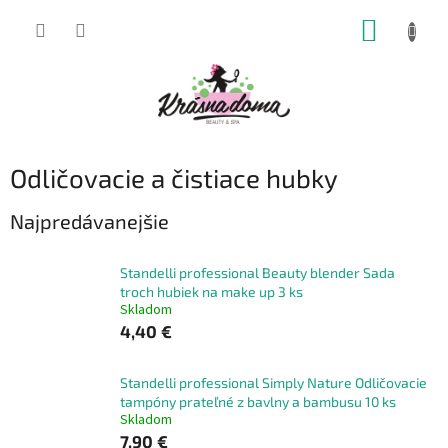
Prejsť
NÁKUP
na
obsah
KOŠÍK
Odličovacie a čistiace hubky
Najpredávanejšie
Standelli professional Beauty blender Sada
troch hubiek na make up 3 ks
Skladom
4,40 €
Standelli professional Simply Nature Odličovacie
tampóny prateľné z bavlny a bambusu 10 ks
Skladom
7,90 €