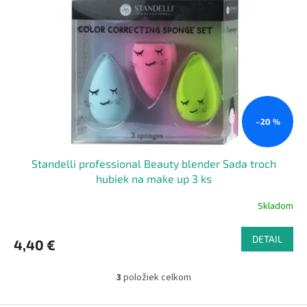
–20 %
Standelli professional Beauty blender Sada troch
hubiek na make up 3 ks
Skladom
DETAIL
4,40 €
3
položiek celkom
O
v