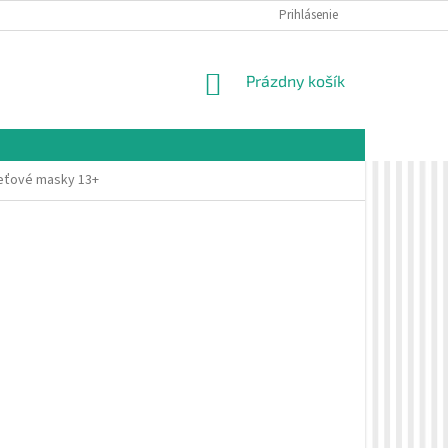
É PODMIENKY
OCHRANA OSOBNÝCH ÚDAJOV
Prihlásenie
VZORKOVÁ PREDAJŇA 
NÁKUPNÝ
Prázdny košík
KOŠÍK
eťové masky 13+