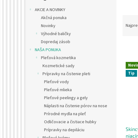
AKCIE A NOVINKY
R
Akčná ponuka
a
Najpre
Novinky
d
Výhodné baličky
e
Dopredaj zásob
n
NAŠA PONUKA
i
Pleťová kozmetika
e
V
p
Novi
Kozmetické sady
ý
r
Tip
Prípravky na čistenie pleti
p
o
i
Pleťové vody
d
s
Pleťové mlieka
u
p
Pleťové peelingy a gely
k
r
t
Náplasti na čistenie pórov na nose
o
o
Prírodné mydla na pleť
d
v
Odličovacie a čistiace hubky
u
Skinc
k
Prípravky na depiláciu
niací
t