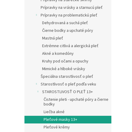
Prípravky na starecké škvrny
Prípravky na vrásky a starnucú pleť
Prípravky na problematickú pleť
Dehydrovaná a suchá pleť
Čierne bodky a upchaté póry
Mastná pleť
Extrémne citlivá a alergická pleť
Akné a komedóny
Kruhy pod očami a opuchy
Mimické a hlboké vrásky
Špeciálna starostlivosť o pleť
Starostlivosť o pleť podľa veku
STAROSTLIVOSŤ O PLEŤ 13+
Čistenie pleti - upchaté póry a čierne
bodky
Liečba akné
Pleťové masky 13+
Pleťové krémy