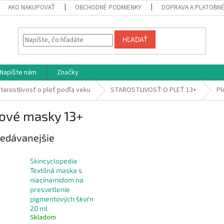
AKO NAKUPOVAŤ
OBCHODNÉ PODMIENKY
DOPRAVA A PLATOBN
HĽADAŤ
Napíšte nám
Značky
tarostlivosť o pleť podľa veku
STAROSTLIVOSŤ O PLEŤ 13+
Pl
ťové masky 13+
edávanejšie
Skincyclopedia
Textilná maska s
niacínamidom na
presvetlenie
pigmentových škvŕn
20 ml
Skladom