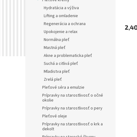
Pleťové krémy
pigme
o
Hydratácia a výživa
v
Lifting a omladenie
Regenerácia a ochrana
2,40
Upokojenie a relax
Normálna pleť
Mastná pleť
Akne a problematicka pleť
Suchá a citlivá pleť
Mladistva pleť
Zrelá pleť
Pleťové séra a emulzie
Prípravky na starostlivosť o očné
okolie
Prípravky na starostlivosť o pery
Pleťové oleje
Prípravky na starostlivosť o krk a
dekolt