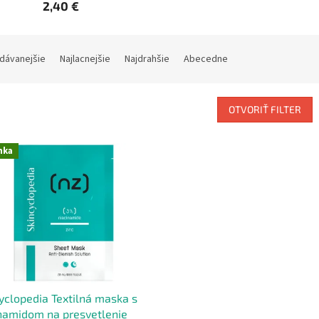
2,40 €
dávanejšie
Najlacnejšie
Najdrahšie
Abecedne
OTVORIŤ FILTER
nka
yclopedia Textilná maska s
namidom na presvetlenie