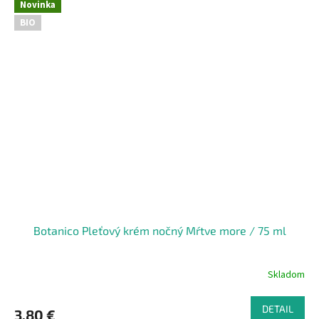
Novinka
BIO
Botanico Pleťový krém nočný Mŕtve more / 75 ml
Skladom
DETAIL
3,80 €