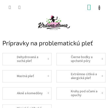
Prejsť
NÁKUP
na
obsah
KOŠÍK
Prípravky na problematickú pleť
Dehydrovaná a
Čierne bodky a
suchá pleť
upchaté póry
Extrémne citlivá a
Mastná pleť
alergická pleť
Kruhy pod očami a
Akné a komedóny
opuchy