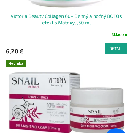
v
Victoria Beauty Collagen 60+ Denný a nočný BOTOX
efekt s Matrixyl ,50 ml
Skladom
DETAIL
6,20 €
Novinka