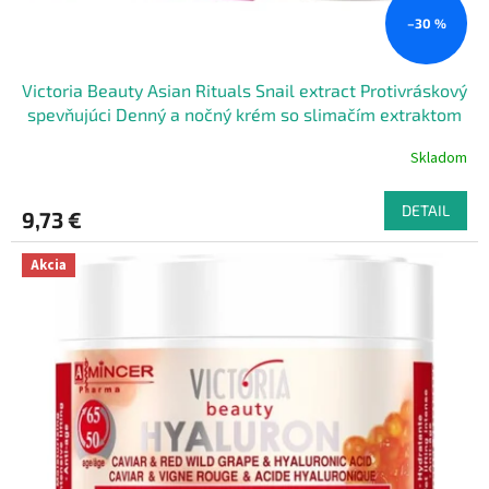
–30 %
Victoria Beauty Asian Rituals Snail extract Protivráskový
spevňujúci Denný a nočný krém so slimačím extraktom
50 ml
Skladom
DETAIL
9,73 €
Akcia