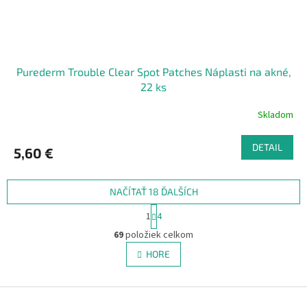
Purederm Trouble Clear Spot Patches Náplasti na akné,
22 ks
Skladom
DETAIL
5,60 €
NAČÍTAŤ 18 ĎALŠÍCH
S
1
4
t
O
r
69
položiek celkom
v
á
l
HORE
n
á
k
d
o
v
Z
a
a
c