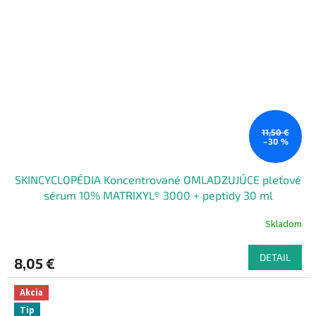
11,50 €
–30 %
SKINCYCLOPÉDIA Koncentrované OMLADZUJÚCE pleťové
sérum 10% MATRIXYL® 3000 + peptidy 30 ml
Skladom
DETAIL
8,05 €
Akcia
Tip