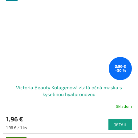
2,80 €
–30 %
Victoria Beauty Kolagenová zlatá očná maska s
kyselinou hyaluronovou
Skladom
1,96 €
DETAIL
Jednotková
1,96 € / 1 ks
cena: