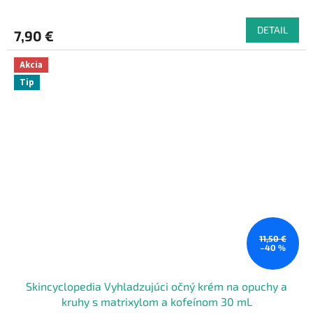
DETAIL
7,90 €
Akcia
Tip
11,50 €
–40 %
Skincyclopedia Vyhladzujúci očný krém na opuchy a
kruhy s matrixylom a kofeínom 30 mL